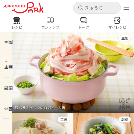
キャンセル
キャンセル
レシピ
コンテンツ
トーク
マイレシピ
レシピ
コンテンツ
ログインするとレシピを保存できます
主菜
ログイン
新規登録
主菜
人気の食材・レシピ
主食
ホーム
きゅうり
なす
トマト
とうもろこし
ピーマン
みょうが
ゴーヤ
コンテンツ
副菜
レシピ
豚バラキャベツの白湯ドーム鍋
栄養
トーク
主食
副菜