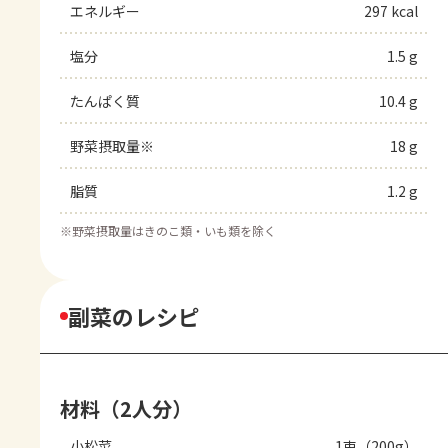
エネルギー
297 kcal
塩分
1.5 g
たんぱく質
10.4 g
野菜摂取量※
18 g
脂質
1.2 g
※
野菜摂取量はきのこ類・いも類を除く
副菜のレシピ
材料（2人分）
小松菜
1束（200g）