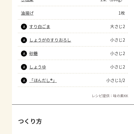
油揚げ
1枚
すり白ごま
大さじ2
A
しょうがのすりおろし
小さじ2
A
砂糖
小さじ2
A
しょうゆ
小さじ2
A
「ほんだし®」
小さじ1/2
A
レシピ提供：味の素KK
つくり方