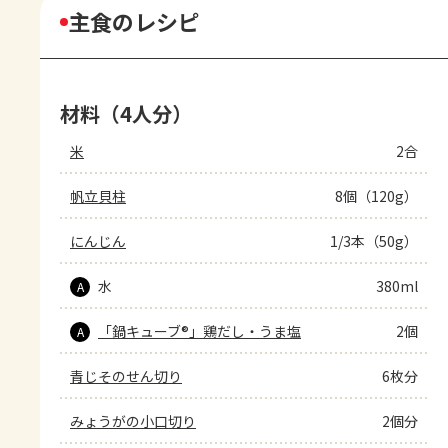
主食のレシピ
材料（4人分）
米
2合
帆立貝柱
8個（120g）
にんじん
1/3本（50g）
水
380ml
A
「鍋キューブ®」鶏だし・うま塩
2個
A
青じそのせん切り
6枚分
みょうがの小口切り
2個分