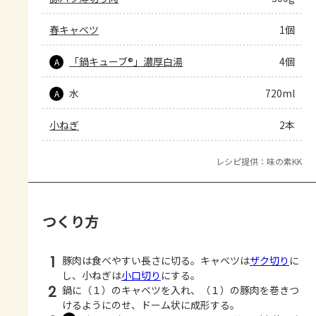
春キャベツ
1個
「鍋キューブ®」濃厚白湯
4個
A
水
720ml
A
小ねぎ
2本
レシピ提供：味の素KK
つくり方
1
豚肉は食べやすい長さに切る。キャベツは
ザク切り
に
し、小ねぎは
小口切り
にする。
2
鍋に（１）のキャベツを入れ、（１）の豚肉を巻きつ
けるようにのせ、ドーム状に成形する。