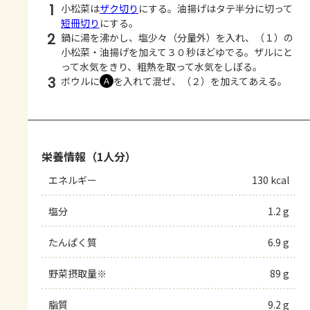
1
小松菜は
ザク切り
にする。油揚げはタテ半分に切って
短冊切り
にする。
2
鍋に湯を沸かし、塩少々（分量外）を入れ、（１）の
小松菜・油揚げを加えて３０秒ほどゆでる。ザルにと
って水気をきり、粗熱を取って水気をしぼる。
3
ボウルに
を入れて混ぜ、（２）を加えてあえる。
Ａ
栄養情報（1人分）
エネルギー
130 kcal
塩分
1.2 g
たんぱく質
6.9 g
野菜摂取量※
89 g
脂質
9.2 g