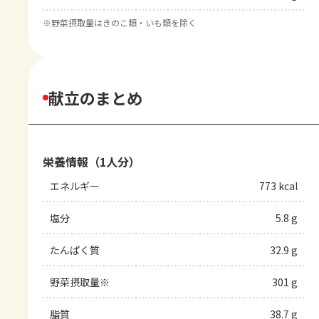
※
野菜摂取量はきのこ類・いも類を除く
献立のまとめ
栄養情報（1人分）
エネルギー
773 kcal
塩分
5.8 g
たんぱく質
32.9 g
野菜摂取量※
301 g
脂質
38.7 g