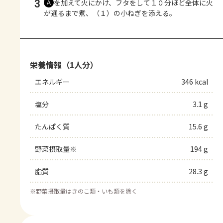
3
を加えて火にかけ、フタをして１０分ほど全体に火
Ａ
が通るまで煮、（１）の小ねぎを添える。
栄養情報（1人分）
エネルギー
346 kcal
塩分
3.1 g
たんぱく質
15.6 g
野菜摂取量※
194 g
脂質
28.3 g
※
野菜摂取量はきのこ類・いも類を除く