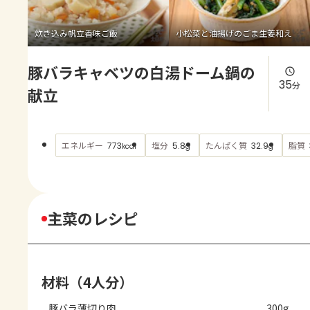
よくあるお問い合わせ
炊き込み帆立香味ご飯
小松菜と油揚げのごま生姜和え
お買い物
豚バラキャベツの白湯ドーム鍋の
AJINOMOTO PARK とは
35
分
献立
エネルギー
塩分
たんぱく質
脂質
773
5.8
32.9
kcal
g
g
主菜のレシピ
材料（4人分）
豚バラ薄切り肉
300g