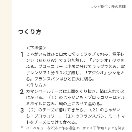
レシピ提供：味の素KK
つくり方
＜下準備＞
1
じゃがいもはひと口大に切ってラップで包み、電子レ
ンジ（６００Ｗ）で３分加熱し、「アジシオ」少々を
ふる。ブロッコリーは小房に分けてラップで包み、電
子レンジで１分３０秒加熱し、「アジシオ」少々をふ
る。フランスパンはひと口大に切る。
＜作り方＞
2
カマンベールチーズは上面をくり抜き、鍋に入れて火
にかける。（１）のじゃがいも・ブロッコリーはアル
ミホイルに包み、網の上にのせて温める。
3
（２）のチーズが溶けてきたら、（２）のじゃがい
も・ブロッコリー、（１）のフランスパン、ミニトマ
トをチーズにつけて食べる。
＊
バーベキューなど外で作る場合は、家で＜下準備＞までを済ま