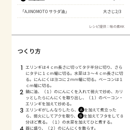
「AJINOMOTO サラダ油」
大さじ2/3
レシピ提供：味の素KK
つくり方
1
エリンギは４ｃｍ長さに切ってタテ半分に切り、さら
にタテに１ｃｍ幅に切る。水菜は３～４ｃｍ長さに切
る。にんにくはヨコに２ｍｍ幅に切る。ベーコンは１
ｃｍ幅に切る。
2
鍋に油、（１）のにんにくを入れて弱火で炒め、カリ
ッとしたらにんにくを取り出し、（１）のベーコン・
エリンギを加えて炒める。
3
エリンギがしんなりしたら、
を加えて煮立った
Ａ
ら、弱火にしてアクを取り、
を加えてフタをして８
Ｂ
分ほど煮る。（１）の水菜を加えてひと煮する。
4
器に盛り、（２）のにんにくを散らす。