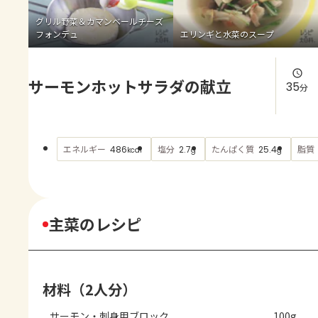
よくあるお問い合わせ
グリル野菜＆カマンベールチーズ
フォンデュ
エリンギと水菜のスープ
お買い物
サーモンホットサラダの献立
AJINOMOTO PARK とは
35
分
エネルギー
塩分
たんぱく質
脂質
486
2.7
25.4
kcal
g
g
主菜のレシピ
材料（2人分）
サーモン・刺身用ブロック
100g