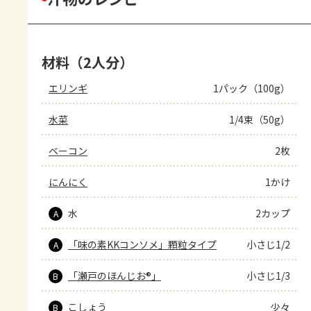
材料（2人分）
エリンギ
1パック（100g）
水菜
1/4束（50g）
ベーコン
2枚
にんにく
1かけ
水
2カップ
A
「味の素KKコンソメ」顆粒タイプ
小さじ1/2
A
「瀬戸のほんじお®」
小さじ1/3
B
こしょう
少々
B