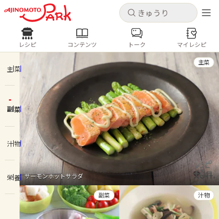
キャンセル
キャンセル
レシピ
コンテンツ
トーク
マイレシピ
レシピ
コンテンツ
ログインするとレシピを保存できます
主菜
ログイン
新規登録
主菜
人気の食材・レシピ
副菜
ホーム
きゅうり
なす
トマト
とうもろこし
ピーマン
みょうが
ゴーヤ
コンテンツ
汁物
レシピ
サーモンホットサラダ
栄養
トーク
副菜
汁物