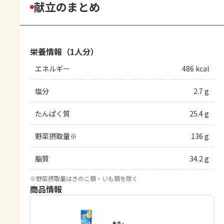
献立のまとめ
栄養情報（1人分）
エネルギー
486 kcal
塩分
2.7 g
たんぱく質
25.4 g
野菜摂取量※
136 g
脂質
34.2 g
※
野菜摂取量はきのこ類・いも類を除く
商品情報