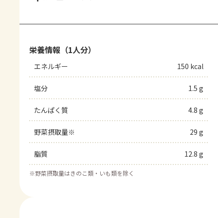
栄養情報（1人分）
エネルギー
150 kcal
塩分
1.5 g
たんぱく質
4.8 g
野菜摂取量※
29 g
脂質
12.8 g
※
野菜摂取量はきのこ類・いも類を除く