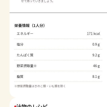
せて持っていきましょう。
栄養情報（1人分）
エネルギー
171 kcal
塩分
0.9 g
たんぱく質
9.2 g
野菜摂取量※
46 g
脂質
8.1 g
※
野菜摂取量はきのこ類・いも類を除く
汁物のレシピ