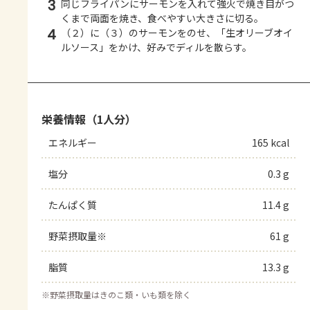
3
同じフライパンにサーモンを入れて強火で焼き目がつ
くまで両面を焼き、食べやすい大きさに切る。
4
（２）に（３）のサーモンをのせ、「生オリーブオイ
ルソース」をかけ、好みでディルを散らす。
栄養情報（1人分）
エネルギー
165 kcal
塩分
0.3 g
たんぱく質
11.4 g
野菜摂取量※
61 g
脂質
13.3 g
※
野菜摂取量はきのこ類・いも類を除く