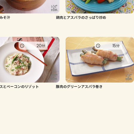
みそ汁
鶏肉とアスパラのさっぱり炒め
20
15
分
分
スとベーコンのリゾット
豚肉のグリーンアスパラ巻き