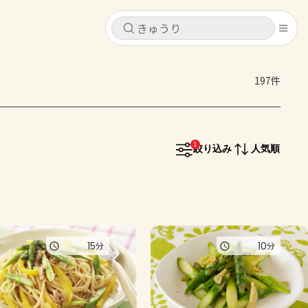
キャンセル
キャンセル
197件
シピ
コンテンツ
ログインするとレシピを保存できます
ログイン
新規登録
1
レシピ
絞り込み
人気順
ホーム
なす
トマト
とうもろこし
ピーマン
みょうが
コンテンツ
15
10
分
分
レシピ
トーク