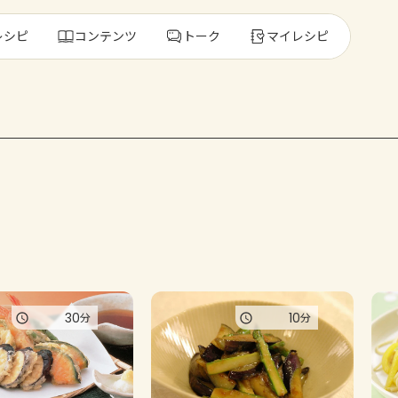
レシピ
コンテンツ
トーク
マイレシピ
レ
人気の食材・
きゅうり
ゴーヤ
30
10
分
分