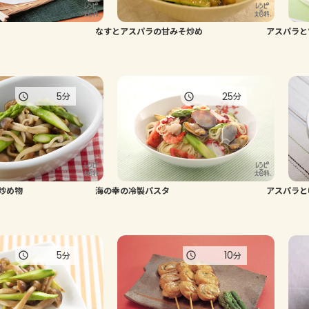
なすとアスパラの甘みそ炒め
アスパラと
5
25
分
分
炒め物
海の幸の冷製パスタ
アスパラと
5
10
分
分