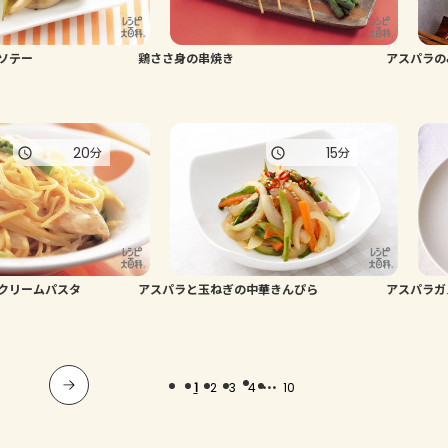
ソテー
鶏ささ身の串焼き
アスパラの
20
15
分
分
クリームパスタ
アスパラと玉ねぎの中華きんぴら
アスパラガ
...
1
2
3
4
10