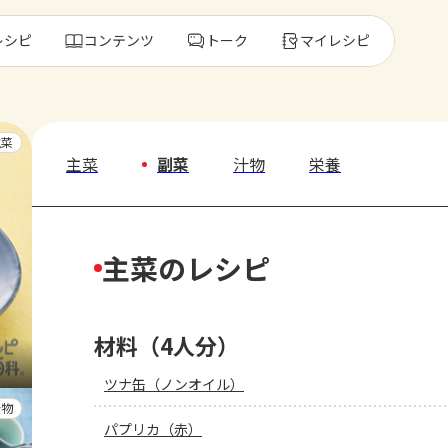
レシピ
コンテンツ
トーク
マイレシピ
レ
主菜
主菜
副菜
汁物
栄養
人気の食材・
主菜のレシピ
きゅうり
ゴーヤ
材料（4人分）
ツナ缶（ノンオイル）
汁物
パプリカ（赤）