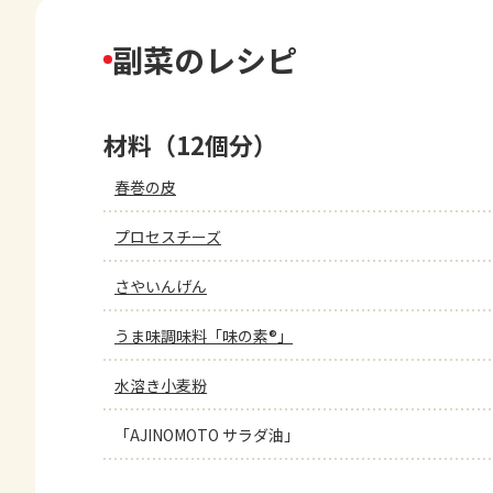
副菜のレシピ
材料（12個分）
春巻の皮
プロセスチーズ
さやいんげん
うま味調味料「味の素®」
水溶き小麦粉
「AJINOMOTO サラダ油」