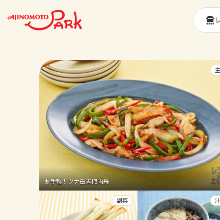
お手軽！ツナ缶青椒肉絲
副菜