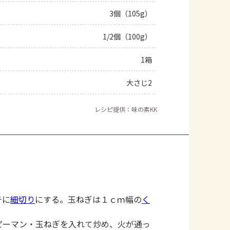
3個（105g）
よくあるお問い合わせ
1/2個（100g）
お買い物
1箱
AJINOMOTO PARK とは
大さじ2
レシピ提供：味の素KK
テに
細切り
にする。玉ねぎは１ｃｍ幅の
く
ピーマン・玉ねぎを入れて炒め、火が通っ