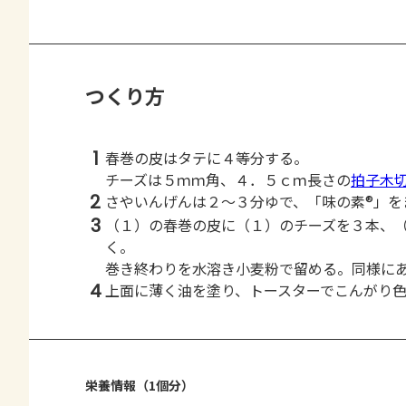
つくり方
1
春巻の皮はタテに４等分する。
チーズは５ｍｍ角、４．５ｃｍ長さの
拍子木
2
さやいんげんは２～３分ゆで、「味の素®」を
3
（１）の春巻の皮に（１）のチーズを３本、
く。
巻き終わりを水溶き小麦粉で留める。同様に
4
上面に薄く油を塗り、トースターでこんがり
栄養情報（1個分）