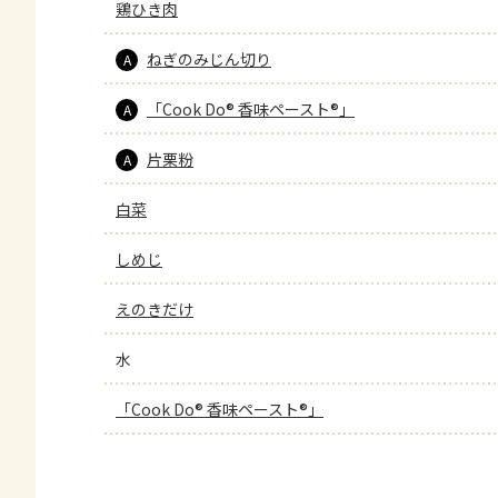
鶏ひき肉
ねぎのみじん切り
A
「Cook Do® 香味ペースト®」
A
片栗粉
A
白菜
しめじ
えのきだけ
水
「Cook Do® 香味ペースト®」