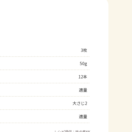
3枚
50g
12本
適量
大さじ2
適量
レシピ提供：味の素KK