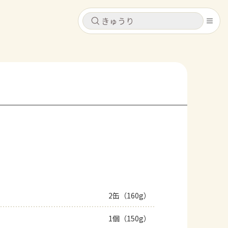
キャンセル
キャンセル
シピ
コンテンツ
ログインするとレシピを保存できます
ログイン
新規登録
レシピ
ホーム
なす
トマト
とうもろこし
ピーマン
みょうが
コンテンツ
レシピ
2缶（160g）
トーク
1個（150g）