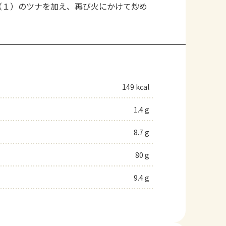
、（１）のツナを加え、再び火にかけて炒め
149 kcal
1.4 g
8.7 g
80 g
9.4 g