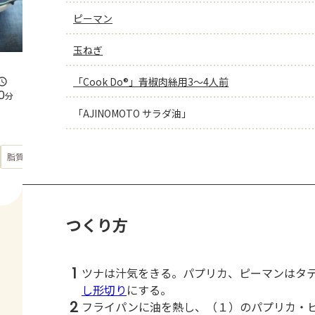
ピーマン
玉ねぎ
「Cook Do®」青椒肉絲用3～4人前
0
分
「AJINOMOTO サラダ油」
もっと見る
脂質
23.4
g
つくり方
1
ツナは汁気をきる。パプリカ、ピーマンはタ
し形切り
にする。
2
フライパンに油を熱し、（１）のパプリカ・