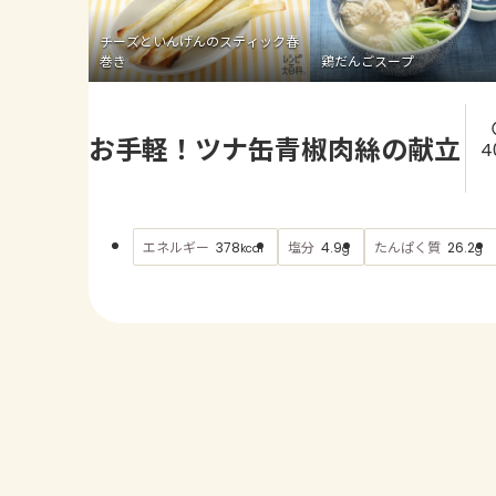
チーズといんげんのスティック春
巻き
鶏だんごスープ
お手軽！ツナ缶青椒肉絲の献立
4
エネルギー
塩分
たんぱく質
378
4.9
26.2
kcal
g
g