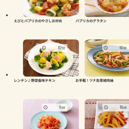
えびとパプリカのやさしお炒め
パプリカのグラタン
10
10
分
分
レンチン♪野菜香味チキン
お手軽！ツナ缶青椒肉絲
5
15
分
分