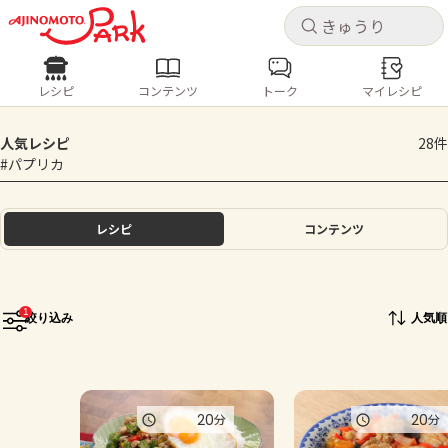
キャ
キャ
レシピ
コンテンツ
トーク
マイレシピ
レシピ
コンテンツ
ログインするとレシピを保存できます
人気レシピ
28件
ログイン
新規登録
#パプリカ
人気の食材・レシピ
ホーム
レシピ
コンテンツ
きゅうり
なす
トマト
とうもろこし
ピーマン
みょうが
ゴーヤ
コンテンツ
1
絞り込み
人気順
レシピ
トーク
20
20
分
分