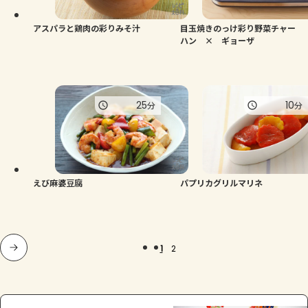
アスパラと鶏肉の彩りみそ汁
目玉焼きのっけ彩り野菜チャー
ハン × ギョーザ
25
10
分
分
えび麻婆豆腐
パプリカグリルマリネ
1
2