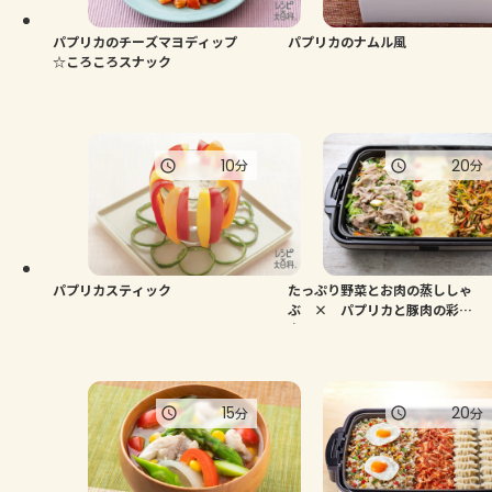
パプリカのチーズマヨディップ
パプリカのナムル風
☆ころころスナック
10
20
分
分
パプリカスティック
たっぷり野菜とお肉の蒸ししゃ
ぶ × パプリカと豚肉の彩り
青椒肉絲
15
20
分
分