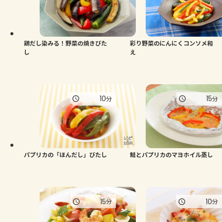
鶏だし染みる！野菜の焼きびた
彩り野菜のにんにくコンソメ和
し
え
10
15
分
分
パプリカの「ほんだし」びたし
鮭とパプリカのマヨホイル蒸し
15
10
分
分