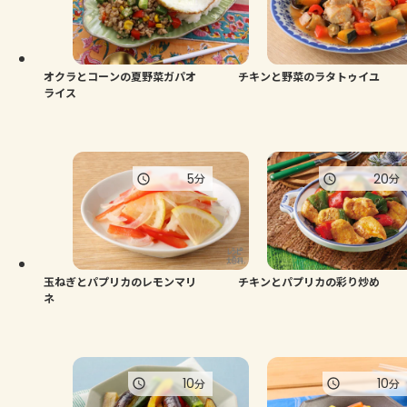
よくあるお問い合わせ
お買い物
オクラとコーンの夏野菜ガパオ
チキンと野菜のラタトゥイユ
ライス
AJINOMOTO PARK とは
5
20
分
分
玉ねぎとパプリカのレモンマリ
チキンとパプリカの彩り炒め
ネ
10
10
分
分