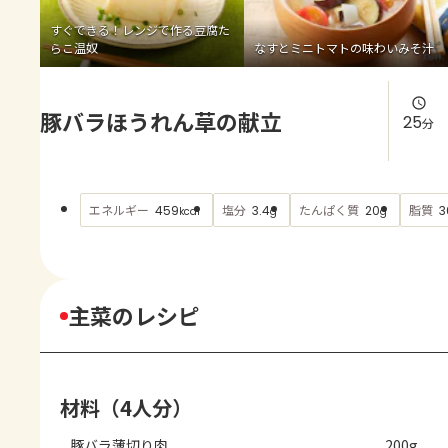
よくあるお問い合わせ
すぐできる！レンジで作る豆腐た
らこ温奴
なすとミニトマトの味わいみそ汁
お買い物
豚バラほうれん草の献立
AJINOMOTO PARK とは
25
分
エネルギー
塩分
たんぱく質
脂質
459
3.4
20
3
kcal
g
g
主菜のレシピ
材料（4人分）
豚バラ薄切り肉
200g