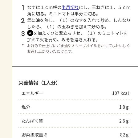
1
なすは１ｃｍ幅の
半月切り
にし、玉ねぎは１．５ｃｍ
角に切る。ミニトマトは半分に切る。
2
鍋に油を熱し、（１）のなすを入れて炒め、しんなり
したら、（１）の玉ねぎを加えて炒める。
3
を加えてひと煮立ちさせ、（１）のミニトマトを
Ａ
加えて火を弱め、みそを溶き入れる。
＊
お好みで仕上げにごま油やオリーブオイルをかけてもおいしく
お召し上がりいただけます。
栄養情報（1人分）
エネルギー
107 kcal
塩分
1.8 g
たんぱく質
2.6 g
野菜摂取量※
82 g