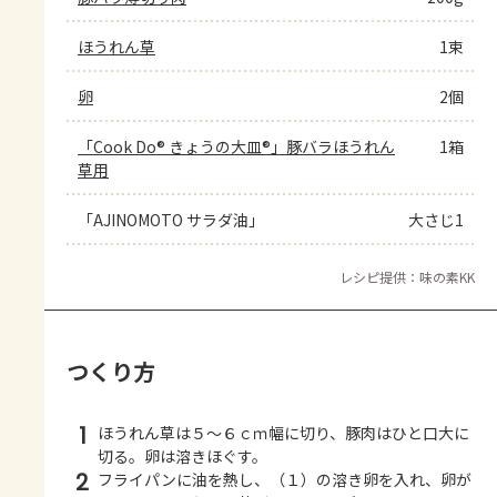
ほうれん草
1束
卵
2個
「Cook Do® きょうの大皿®」豚バラほうれん
1箱
草用
「AJINOMOTO サラダ油」
大さじ1
レシピ提供：味の素KK
つくり方
1
ほうれん草は５～６ｃｍ幅に切り、豚肉はひと口大に
切る。卵は溶きほぐす。
2
フライパンに油を熱し、（１）の溶き卵を入れ、卵が