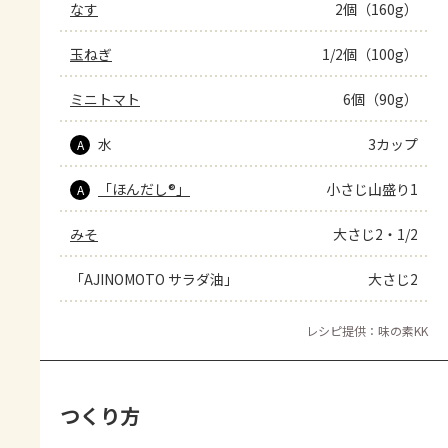
なす
2個（160g）
玉ねぎ
1/2個（100g）
ミニトマト
6個（90g）
水
3カップ
A
「ほんだし®」
小さじ山盛り1
A
みそ
大さじ2・1/2
「AJINOMOTO サラダ油」
大さじ2
レシピ提供：味の素KK
つくり方