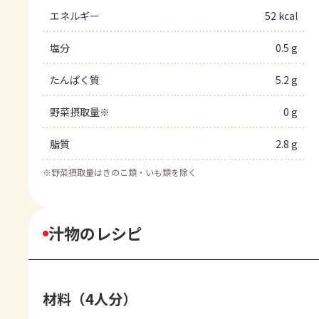
エネルギー
52 kcal
塩分
0.5 g
たんぱく質
5.2 g
野菜摂取量※
0 g
脂質
2.8 g
※
野菜摂取量はきのこ類・いも類を除く
汁物のレシピ
材料（4人分）