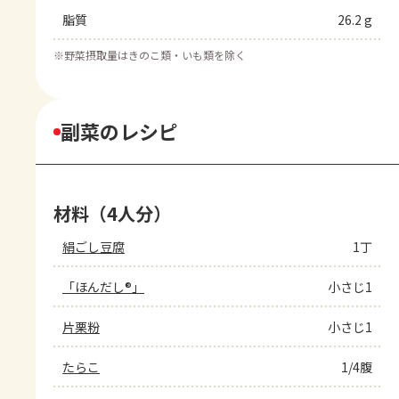
脂質
26.2 g
※
野菜摂取量はきのこ類・いも類を除く
副菜のレシピ
材料（4人分）
絹ごし豆腐
1丁
「ほんだし®」
小さじ1
片栗粉
小さじ1
たらこ
1/4腹