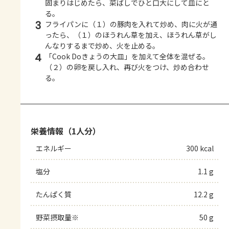
固まりはじめたら、菜ばしでひと口大にして皿にと
る。
3
フライパンに（１）の豚肉を入れて炒め、肉に火が通
ったら、（１）のほうれん草を加え、ほうれん草がし
んなりするまで炒め、火を止める。
4
「Cook Doきょうの大皿」を加えて全体を混ぜる。
（２）の卵を戻し入れ、再び火をつけ、炒め合わせ
る。
栄養情報（1人分）
エネルギー
300 kcal
塩分
1.1 g
たんぱく質
12.2 g
野菜摂取量※
50 g