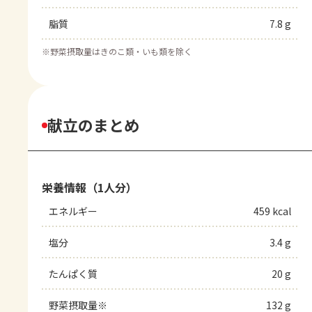
脂質
7.8 g
※
野菜摂取量はきのこ類・いも類を除く
献立のまとめ
栄養情報（1人分）
エネルギー
459 kcal
塩分
3.4 g
たんぱく質
20 g
野菜摂取量※
132 g