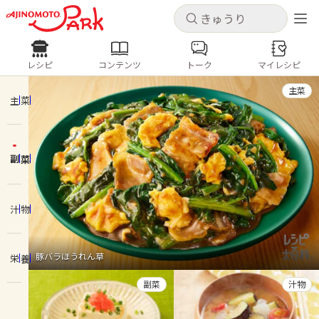
キャンセル
キャンセル
レシピ
コンテンツ
トーク
マイレシピ
レシピ
コンテンツ
ログインするとレシピを保存できます
主菜
ログイン
新規登録
主菜
人気の食材・レシピ
副菜
ホーム
きゅうり
なす
トマト
とうもろこし
ピーマン
みょうが
ゴーヤ
コンテンツ
汁物
レシピ
豚バラほうれん草
栄養
トーク
副菜
汁物