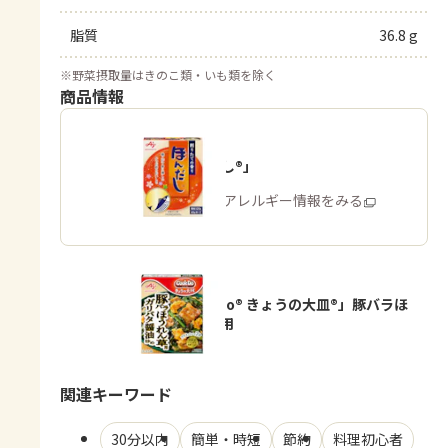
脂質
36.8 g
※
野菜摂取量はきのこ類・いも類を除く
商品情報
「ほんだし®」
商品・アレルギー情報をみる
「Cook Do® きょうの大皿®」豚バラほ
うれん草用
関連キーワード
30分以内
簡単・時短
節約
料理初心者