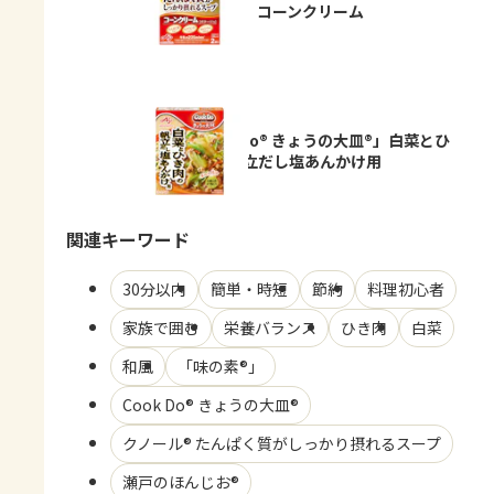
るスープ」コーンクリーム
「Cook Do® きょうの大皿®」白菜とひ
き肉の帆立だし塩あんかけ用
関連キーワード
30分以内
簡単・時短
節約
料理初心者
家族で囲む
栄養バランス
ひき肉
白菜
和風
「味の素®」
Cook Do® きょうの大皿®
クノール® たんぱく質がしっかり摂れるスープ
瀬戸のほんじお®