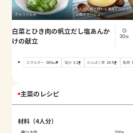
よくあるお問い合わせ
たんぱく質が摂れる濃厚とろとろ
きゅうりもみ
豆腐ポタージュ
お買い物
白菜とひき肉の帆立だし塩あんか
AJINOMOTO PARK とは
30
分
けの献立
エネルギー
塩分
たんぱく質
脂質
381
3.2
26.5
kcal
g
g
主菜のレシピ
材料（4人分）
鶏ひき肉
200g