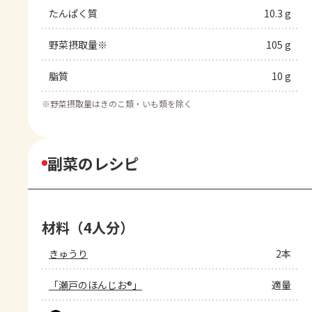
たんぱく質
10.3 g
野菜摂取量※
105 g
脂質
10 g
※
野菜摂取量はきのこ類・いも類を除く
副菜のレシピ
材料（4人分）
きゅうり
2本
「瀬戸のほんじお®」
適量