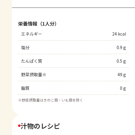
栄養情報（1人分）
エネルギー
24 kcal
塩分
0.9 g
たんぱく質
0.5 g
野菜摂取量※
49 g
脂質
0 g
※
野菜摂取量はきのこ類・いも類を除く
汁物のレシピ