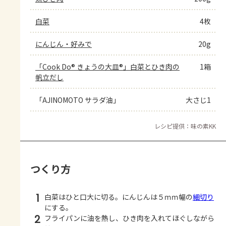
白菜
4枚
にんじん・好みで
20g
「Cook Do® きょうの大皿®」白菜とひき肉の
1箱
帆立だし
「AJINOMOTO サラダ油」
大さじ1
レシピ提供：味の素KK
つくり方
1
白菜はひと口大に切る。にんじんは５ｍｍ幅の
細切り
にする。
2
フライパンに油を熱し、ひき肉を入れてほぐしながら