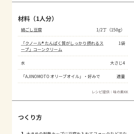
材料（1人分）
絹ごし豆腐
1/2丁（150g）
「クノール® たんぱく質がしっかり摂れるス
1袋
ープ」コーンクリーム
水
大さじ4
「AJINOMOTO オリーブオイル」・好みで
適量
レシピ提供：味の素KK
つくり方
大きめの耐熱カップに豆腐を入れてフォークなどでな