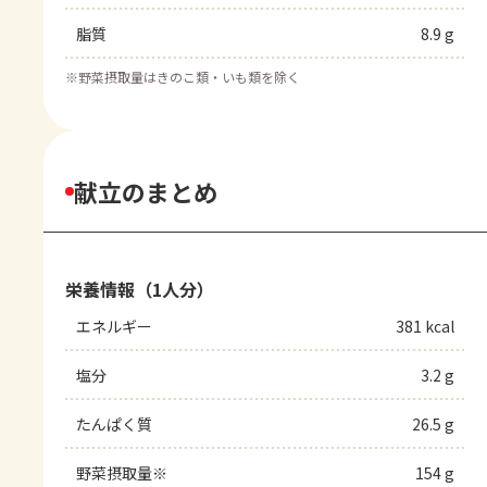
脂質
8.9 g
※
野菜摂取量はきのこ類・いも類を除く
献立のまとめ
栄養情報（1人分）
エネルギー
381 kcal
塩分
3.2 g
たんぱく質
26.5 g
野菜摂取量※
154 g