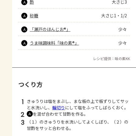
酢
大さじ3
A
砂糖
大さじ1・1/2
A
「瀬戸のほんじお®」
少々
A
うま味調味料「味の素®」
少々
A
レシピ提供：味の素KK
つくり方
1
きゅうりは塩をまぶし、まな板の上で板ずりしてサッ
と水洗いし、
輪切り
にして塩をふってしばらくおく。
2
を混ぜ合わせて甘酢を作る。
Ａ
3
（１）のきゅうりを水洗いしてよくしぼり、（２）の
甘酢をサッと合わせる。