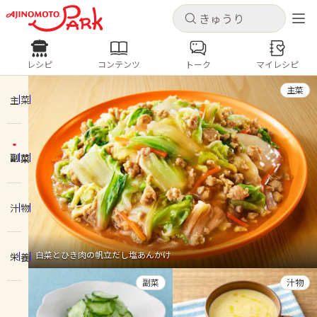
キャンセル
キャンセル
レシピ
コンテンツ
トーク
マイレシピ
レシピ
コンテンツ
ログインするとレシピを保存できます
主菜
ログイン
新規登録
主菜
人気の食材・レシピ
副菜
ホーム
きゅうり
なす
トマト
とうもろこし
ピーマン
みょうが
ゴーヤ
コンテンツ
汁物
レシピ
白菜とひき肉の帆立だし塩あんかけ
栄養
トーク
副菜
汁物