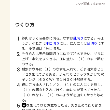
レシピ提供：味の素KK
つくり方
1
豚肉は３ｃｍ長さに切る。なすは
乱切り
にする。みょ
うが、小ねぎは
小口切り
にし、にんにくは
薄切り
にす
る。ゆで卵は半分に切る。
2
そうめんは表示時間通りにゆでて冷水で洗い、ザルに
上げて水気をよくきる。皿に盛り、（１）のゆで卵を
のせる。
3
耐熱ボウルに（１）のなすを入れて、ごま油大さじ１
／２を加えてからめる。ふんわりとラップをかけて電
子レンジ（６００Ｗ）で１分３０秒加熱する。
4
鍋にごま油大さじ１／２、（１）のにんにくを熱し、
（１）の豚肉を入れて焼く。肉に火が通ってきたら、
（３）のなす、（１）のみょうがを加えてサッと炒め
る。
5
を加えてひと煮立ちしたら、火を止めて削り節を
Ａ