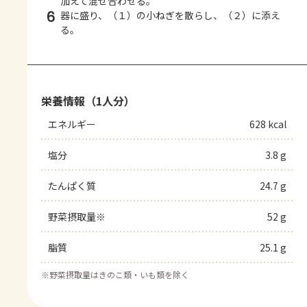
加えて混ぜ合わせる。
6
器に盛り、（１）の小ねぎを散らし、（２）に添え
る。
栄養情報（1人分）
エネルギー
628 kcal
塩分
3.8 g
たんぱく質
24.7 g
野菜摂取量※
52 g
脂質
25.1 g
※
野菜摂取量はきのこ類・いも類を除く