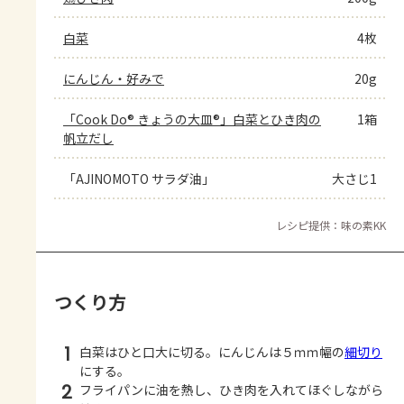
白菜
4枚
にんじん・好みで
20g
「Cook Do® きょうの大皿®」白菜とひき肉の
1箱
帆立だし
「AJINOMOTO サラダ油」
大さじ1
レシピ提供：味の素KK
つくり方
1
白菜はひと口大に切る。にんじんは５ｍｍ幅の
細切り
にする。
2
フライパンに油を熱し、ひき肉を入れてほぐしながら