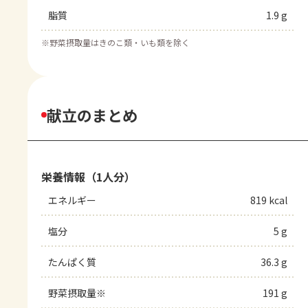
脂質
1.9 g
※
野菜摂取量はきのこ類・いも類を除く
献立のまとめ
栄養情報（1人分）
エネルギー
819 kcal
塩分
5 g
たんぱく質
36.3 g
野菜摂取量※
191 g