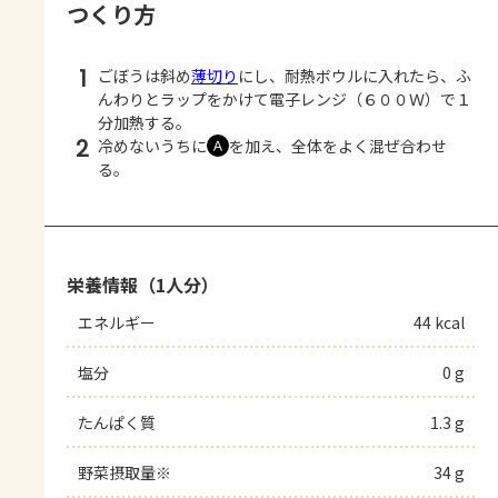
つくり方
1
ごぼうは斜め
薄切り
にし、耐熱ボウルに入れたら、ふ
んわりとラップをかけて電子レンジ（６００Ｗ）で１
分加熱する。
2
冷めないうちに
を加え、全体をよく混ぜ合わせ
Ａ
る。
栄養情報（1人分）
エネルギー
44 kcal
塩分
0 g
たんぱく質
1.3 g
野菜摂取量※
34 g