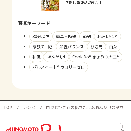
き肉の帆立だし塩あんかけ用
関連キーワード
30分以内
簡単・時短
節約
料理初心者
家族で囲む
栄養バランス
ひき肉
白菜
和風
ほんだし®
Cook Do® きょうの大皿®
パルスイート® カロリーゼロ
TOP
レシピ
白菜とひき肉の帆立だし塩あんかけの献立