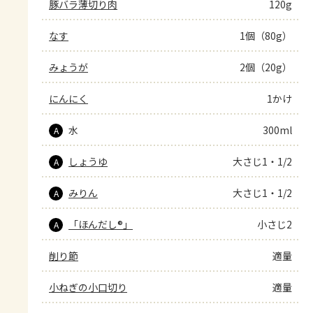
豚バラ薄切り肉
120g
なす
1個（80g）
みょうが
2個（20g）
にんにく
1かけ
水
300ml
A
しょうゆ
大さじ1・1/2
A
みりん
大さじ1・1/2
A
「ほんだし®」
小さじ2
A
削り節
適量
小ねぎの小口切り
適量