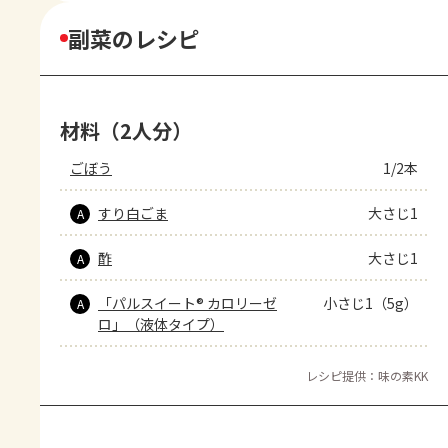
副菜のレシピ
材料（2人分）
ごぼう
1/2本
すり白ごま
大さじ1
A
酢
大さじ1
A
「パルスイート® カロリーゼ
小さじ1（5g）
A
ロ」（液体タイプ）
レシピ提供：味の素KK