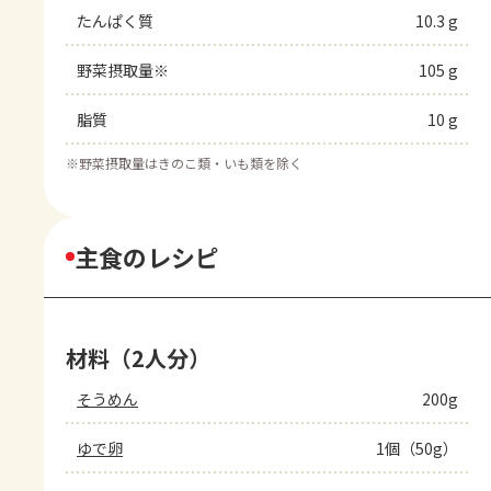
たんぱく質
10.3 g
野菜摂取量※
105 g
脂質
10 g
※
野菜摂取量はきのこ類・いも類を除く
主食のレシピ
材料（2人分）
そうめん
200g
ゆで卵
1個（50g）