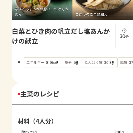
よくあるお問い合わせ
なすとみょうがの豚バラつけそう
めん
ごぼうのごま酢和え
お買い物
白菜とひき肉の帆立だし塩あんか
AJINOMOTO PARK とは
30
分
けの献立
エネルギー
塩分
たんぱく質
脂質
819
5
36.3
3
kcal
g
g
主菜のレシピ
材料（4人分）
鶏ひき肉
200g