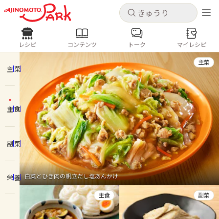
キャンセル
キャンセル
レシピ
コンテンツ
トーク
マイレシピ
レシピ
コンテンツ
ログインするとレシピを保存できます
主菜
ログイン
新規登録
主菜
人気の食材・レシピ
主食
ホーム
きゅうり
なす
トマト
とうもろこし
ピーマン
みょうが
ゴーヤ
コンテンツ
副菜
レシピ
白菜とひき肉の帆立だし塩あんかけ
栄養
トーク
主食
副菜