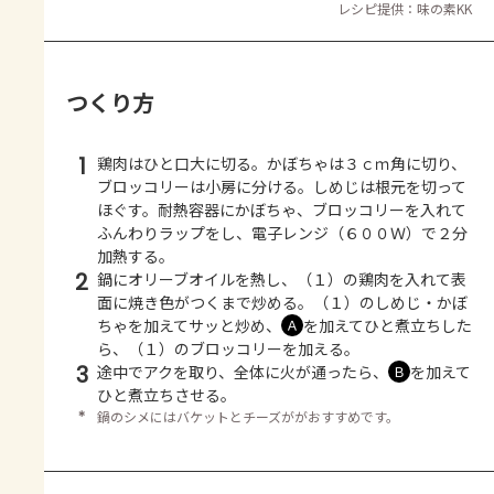
レシピ提供：味の素KK
つくり方
1
鶏肉はひと口大に切る。かぼちゃは３ｃｍ角に切り、
ブロッコリーは小房に分ける。しめじは根元を切って
ほぐす。耐熱容器にかぼちゃ、ブロッコリーを入れて
ふんわりラップをし、電子レンジ（６００Ｗ）で２分
加熱する。
2
鍋にオリーブオイルを熱し、（１）の鶏肉を入れて表
面に焼き色がつくまで炒める。（１）のしめじ・かぼ
ちゃを加えてサッと炒め、
を加えてひと煮立ちした
Ａ
ら、（１）のブロッコリーを加える。
3
途中でアクを取り、全体に火が通ったら、
を加えて
Ｂ
ひと煮立ちさせる。
＊
鍋のシメにはバケットとチーズががおすすめです。