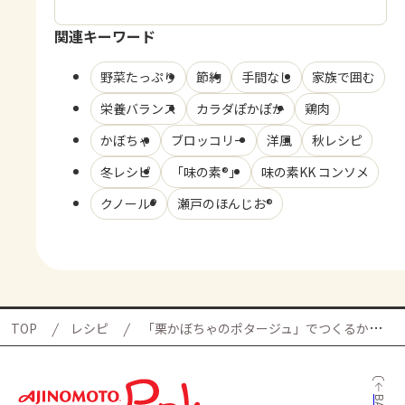
関連キーワード
野菜たっぷり
節約
手間なし
家族で囲む
栄養バランス
カラダぽかぽか
鶏肉
かぼちゃ
ブロッコリー
洋風
秋レシピ
冬レシピ
「味の素®」
味の素KK コンソメ
クノール®
瀬戸のほんじお®
TOP
レシピ
「栗かぼちゃのポタージュ」でつくるかぼちゃ鍋の献立