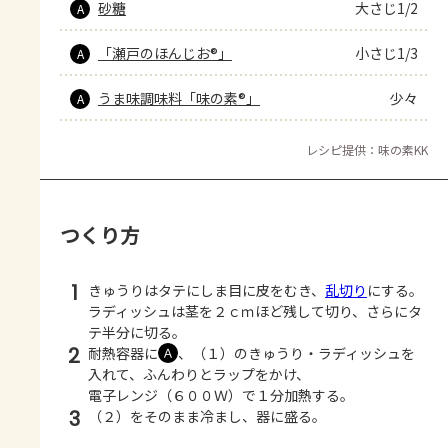
砂糖
大さじ1/2
A
「瀬戸のほんじお®」
小さじ1/3
A
うま味調味料「味の素®」
少々
A
レシピ提供：味の素KK
つくり方
1
きゅうりはタテにしま目に皮をむき、
乱切り
にする。
ラディッシュは茎を２ｃｍほど残して切り、さらにタ
テ半分に切る。
2
耐熱容器に
、（１）のきゅうり・ラディッシュを
Ａ
入れて、ふんわりとラップをかけ、
電子レンジ（６００Ｗ）で１分加熱する。
3
（２）をそのまま冷まし、器に盛る。