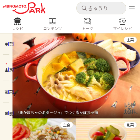
キャンセル
キャンセル
レシピ
コンテンツ
トーク
マイレシピ
レシピ
コンテンツ
ログインするとレシピを保存できます
主菜
ログイン
新規登録
主菜
人気の食材・レシピ
主食
ホーム
きゅうり
なす
トマト
とうもろこし
ピーマン
みょうが
ゴーヤ
コンテンツ
副菜
レシピ
「栗かぼちゃのポタージュ」でつくるかぼちゃ鍋
栄養
トーク
主食
副菜