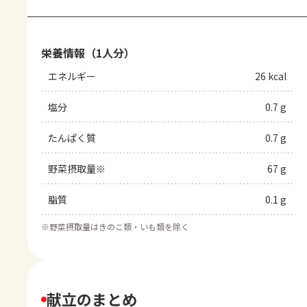
栄養情報（1人分）
エネルギー
26 kcal
塩分
0.7 g
たんぱく質
0.7 g
野菜摂取量※
67 g
脂質
0.1 g
※
野菜摂取量はきのこ類・いも類を除く
献立のまとめ