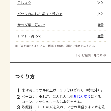
こしょう
少々
パセリのみじん切り・好みで
少々
サラダ菜・好みで
適量
トマト・好みで
適量
＊
「味の素KKコンソメ」固形１個は、顆粒で小さじ2杯です。
レシピ提供：味の素KK
つくり方
1
米は洗ってザルに上げ、３０分ほどおく（時間外）。
2
ベーコン、玉ねぎ、にんじんは粗
みじん切り
にする。
コーン、マッシュルームは水気をきる。
3
炊飯器に（１）の米を入れ、２合の目盛りまで水を注