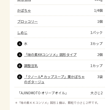
かぼちゃ
1/4個
ブロッコリー
1個
しめじ
1パック
水
3カップ
A
「味の素KKコンソメ」固形タイプ
2個
A
調整豆乳
1カップ
B
「クノール® カップスープ」栗かぼちゃ
3袋
B
のポタージュ
「AJINOMOTO オリーブオイル」
大さじ2
＊
「味の素ＫＫコンソメ」固形１個は、顆粒で小さじ２杯です。