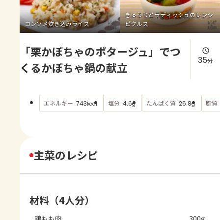
よくあるお問い合わせ
きゅうりとラディッシュのレンジ
コンソメ炊き込みライス
ピクルス
お買い物
「栗かぼちゃのポタージュ」でつ
AJINOMOTO PARK とは
35
分
くるかぼちゃ鍋の献立
エネルギー
塩分
たんぱく質
脂質
743
4.6
26.8
kcal
g
g
主菜のレシピ
材料（4人分）
鶏もも肉
300g