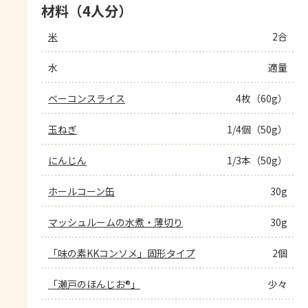
材料（4人分）
米
2合
水
適量
ベーコンスライス
4枚（60g）
玉ねぎ
1/4個（50g）
にんじん
1/3本（50g）
ホールコーン缶
30g
マッシュルームの水煮・薄切り
30g
「味の素KKコンソメ」固形タイプ
2個
「瀬戸のほんじお®」
少々