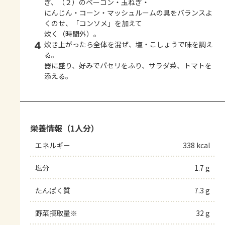
ぎ、（２）のベーコン・玉ねぎ・
にんじん・コーン・マッシュルームの具をバランスよ
くのせ、「コンソメ」を加えて
炊く（時間外）。
4
炊き上がったら全体を混ぜ、塩・こしょうで味を調え
る。
器に盛り、好みでパセリをふり、サラダ菜、トマトを
添える。
栄養情報（1人分）
エネルギー
338 kcal
塩分
1.7 g
たんぱく質
7.3 g
野菜摂取量※
32 g