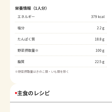
栄養情報（1人分）
エネルギー
379 kcal
塩分
2.2 g
たんぱく質
18.8 g
野菜摂取量※
100 g
脂質
22.5 g
※
野菜摂取量はきのこ類・いも類を除く
主食のレシピ