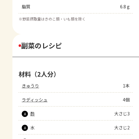
脂質
6.8 g
※
野菜摂取量はきのこ類・いも類を除く
副菜のレシピ
材料（2人分）
きゅうり
1本
ラディッシュ
4個
酢
大さじ3
A
水
大さじ2
A