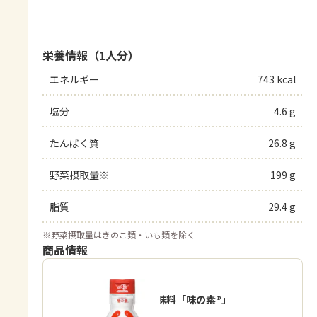
栄養情報（1人分）
エネルギー
743 kcal
塩分
4.6 g
たんぱく質
26.8 g
野菜摂取量※
199 g
脂質
29.4 g
※
野菜摂取量はきのこ類・いも類を除く
商品情報
うま味調味料「味の素®」