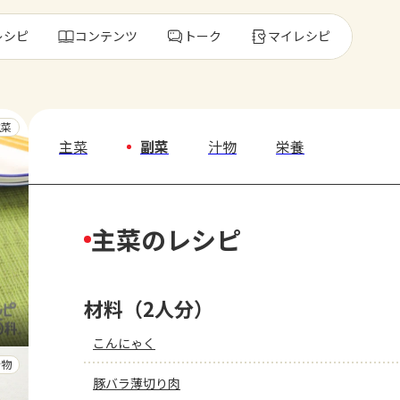
レシピ
コンテンツ
トーク
マイレシピ
レ
主菜
主菜
副菜
汁物
栄養
人気の食材・
主菜のレシピ
きゅうり
ゴーヤ
材料（2人分）
こんにゃく
汁物
豚バラ薄切り肉