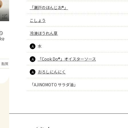
「瀬戸のほんじお®」
こしょう
冷凍ほうれん草
6
分
水
A
「Cook Do®」オイスターソース
A
もっと見る
脂質
40.5
g
おろしにんにく
A
「AJINOMOTO サラダ油」