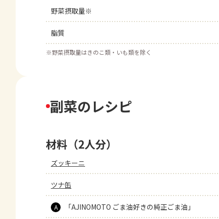
野菜摂取量※
脂質
※
野菜摂取量はきのこ類・いも類を除く
副菜のレシピ
材料（2人分）
ズッキーニ
ツナ缶
「AJINOMOTO ごま油好きの純正ごま油」
A