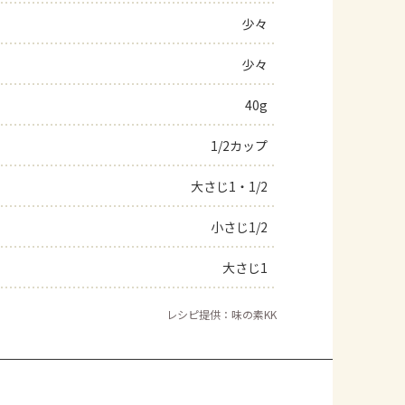
少々
よくあるお問い合わせ
少々
お買い物
40g
AJINOMOTO PARK とは
1/2カップ
大さじ1・1/2
小さじ1/2
大さじ1
レシピ提供：味の素KK