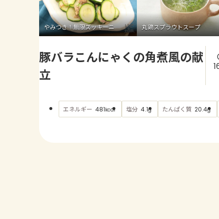
やみつき！無限ズッキーニ
丸鶏スプラウトスープ
豚バラこんにゃくの角煮風の献
1
立
エネルギー
塩分
たんぱく質
481
4.1
20.4
kcal
g
g