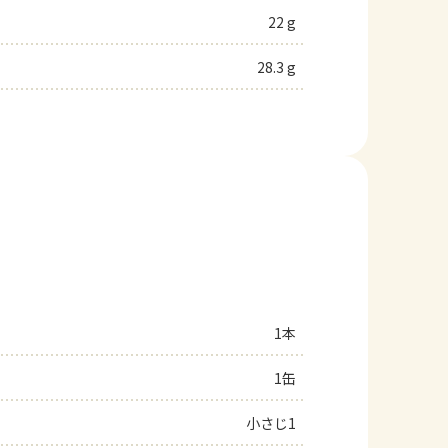
22 g
28.3 g
1本
1缶
小さじ1