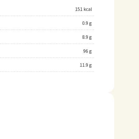
151 kcal
0.9 g
8.9 g
96 g
11.9 g