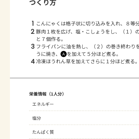
つくり方
1
こんにゃくは格子状に切り込みを入れ、８等
2
豚肉１枚を広げ、塩・こしょうをし、（１）
と７個作る。
3
フライパンに油を熱し、（２）の巻き終わり
うに焼き、
を加えて５分ほど煮る。
Ａ
4
冷凍ほうれん草を加えてさらに１分ほど煮る
栄養情報（1人分）
エネルギー
塩分
たんぱく質