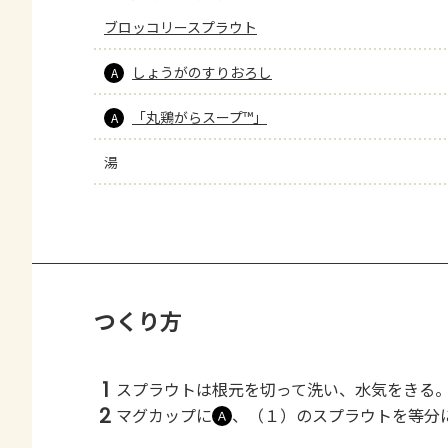
ブロッコリースプラウト
しょうがのすりおろし
A
「丸鶏がらスープ™」
A
湯
つくり方
1
スプラウトは根元を切って洗い、水気をきる
2
マグカップに
、（１）のスプラウトを等分
Ａ