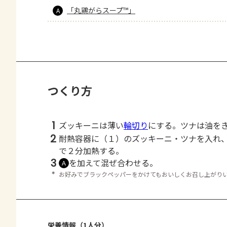
「丸鶏がらスープ™」
A
つくり方
1
ズッキーニは薄い
輪切り
にする。ツナは油を
2
耐熱容器に（１）のズッキーニ・ツナを入れ
で２分加熱する。
3
を加えて混ぜ合わせる。
Ａ
＊
お好みでブラックペッパーをかけてもおいしくお召し上がり
栄養情報（1人分）