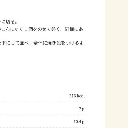
分に切る。
のこんにゃく１個をのせて巻く。同様にあ
を下にして並べ、全体に焼き色をつけるよ
。
316 kcal
2 g
10.4 g