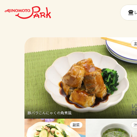
豚バラこんにゃくの角煮風
副菜