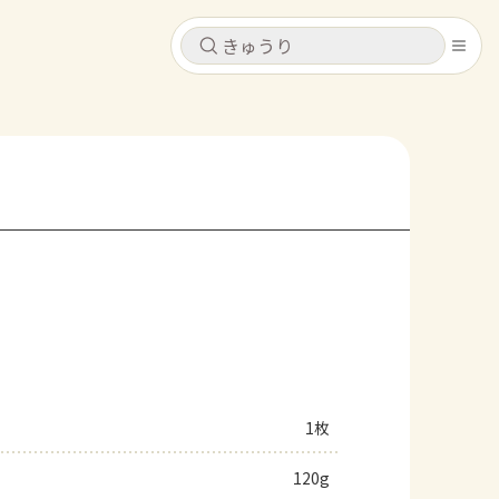
キャンセル
キャンセル
シピ
コンテンツ
ログインするとレシピを保存できます
ログイン
新規登録
レシピ
ホーム
なす
トマト
とうもろこし
ピーマン
みょうが
コンテンツ
レシピ
1枚
トーク
120g