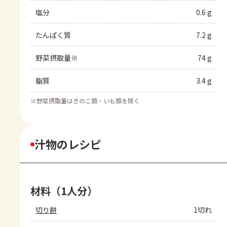
塩分
0.6 g
たんぱく質
7.2 g
野菜摂取量※
74 g
脂質
3.4 g
※
野菜摂取量はきのこ類・いも類を除く
汁物のレシピ
材料（1人分）
切り餅
1切れ