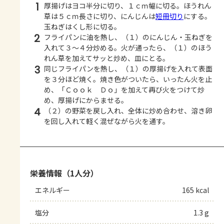
1
厚揚げはヨコ半分に切り、１ｃｍ幅に切る。ほうれん
草は５ｃｍ長さに切り、にんじんは
短冊切り
にする。
玉ねぎはくし形に切る。
2
フライパンに油を熱し、（１）のにんじん・玉ねぎを
入れて３～４分炒める。火が通ったら、（１）のほう
れん草を加えてサッと炒め、皿にとる。
3
同じフライパンを熱し、（１）の厚揚げを入れて表面
を３分ほど焼く。焼き色がついたら、いったん火を止
め、「Ｃｏｏｋ Ｄｏ」を加えて再び火をつけて炒
め、厚揚げにからませる。
4
（２）の野菜を戻し入れ、全体に炒め合わせ、溶き卵
を回し入れて軽く混ぜながら火を通す。
栄養情報（1人分）
エネルギー
165 kcal
塩分
1.3 g