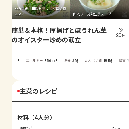
よくあるお問い合わせ
やみつき！無限ピーマン＜塩分控
えめ＞
餅入り 丸鶏生姜スープ
お買い物
簡単＆本格！厚揚げとほうれん草
AJINOMOTO PARK とは
20
分
のオイスター炒めの献立
エネルギー
塩分
たんぱく質
脂質
356
3.1
18.5
1
kcal
g
g
主菜のレシピ
材料（4人分）
厚揚げ
150g