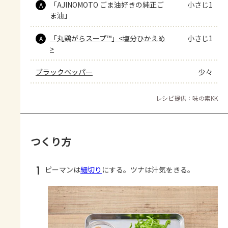
「AJINOMOTO ごま油好きの純正ご
小さじ1
A
ま油」
「丸鶏がらスープ™」<塩分ひかえめ
小さじ1
A
>
ブラックペッパー
少々
レシピ提供：味の素KK
つくり方
1
ピーマンは
細切り
にする。ツナは汁気をきる。