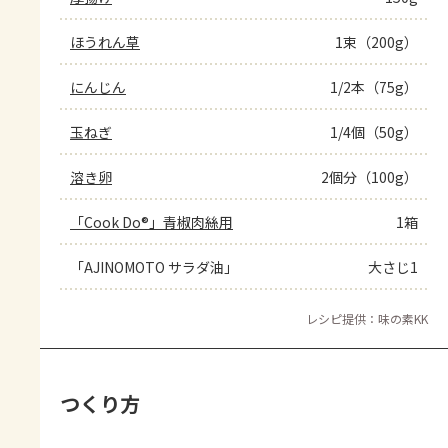
ほうれん草
1束（200g）
にんじん
1/2本（75g）
玉ねぎ
1/4個（50g）
溶き卵
2個分（100g）
「Cook Do®」青椒肉絲用
1箱
「AJINOMOTO サラダ油」
大さじ1
レシピ提供：味の素KK
つくり方