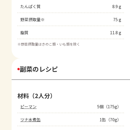
たんぱく質
8.9 g
野菜摂取量※
75 g
脂質
11.8 g
※
野菜摂取量はきのこ類・いも類を除く
副菜のレシピ
材料（2人分）
ピーマン
5個（175g）
ツナ水煮缶
1缶（70g）