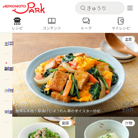
キャンセル
キャンセル
レシピ
コンテンツ
トーク
マイレシピ
レシピ
コンテンツ
ログインするとレシピを保存できます
主菜
ログイン
新規登録
主菜
人気の食材・レシピ
副菜
ホーム
きゅうり
なす
トマト
とうもろこし
ピーマン
みょうが
ゴーヤ
コンテンツ
汁物
レシピ
簡単＆本格！厚揚げとほうれん草のオイスター炒め
栄養
トーク
副菜
汁物