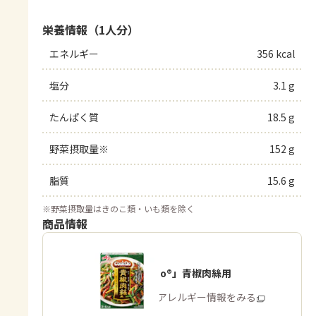
栄養情報（1人分）
エネルギー
356 kcal
塩分
3.1 g
たんぱく質
18.5 g
野菜摂取量※
152 g
脂質
15.6 g
※
野菜摂取量はきのこ類・いも類を除く
商品情報
「Cook Do®」青椒肉絲用
商品・アレルギー情報をみる