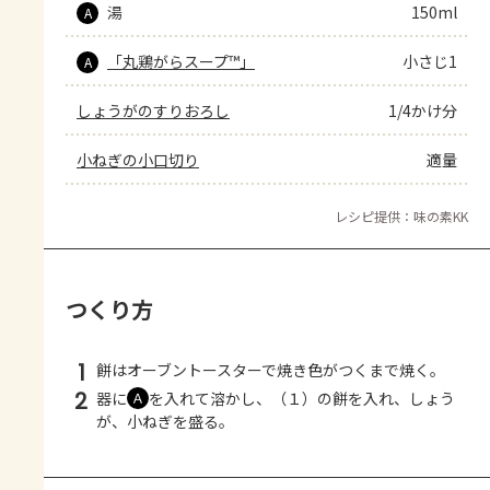
湯
150ml
A
「丸鶏がらスープ™」
小さじ1
A
しょうがのすりおろし
1/4かけ分
小ねぎの小口切り
適量
レシピ提供：味の素KK
つくり方
1
餅はオーブントースターで焼き色がつくまで焼く。
2
器に
を入れて溶かし、（１）の餅を入れ、しょう
Ａ
が、小ねぎを盛る。