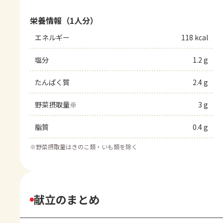
栄養情報（1人分）
エネルギー
118 kcal
塩分
1.2 g
たんぱく質
2.4 g
野菜摂取量※
3 g
脂質
0.4 g
※
野菜摂取量はきのこ類・いも類を除く
献立のまとめ