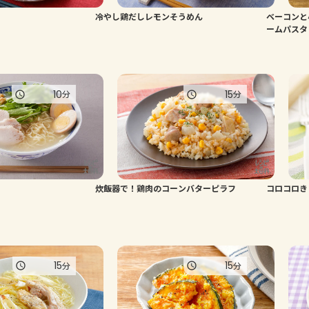
冷やし鶏だしレモンそうめん
ベーコンと
ームパスタ
10
15
分
分
炊飯器で！鶏肉のコーンバターピラフ
コロコロき
15
15
分
分