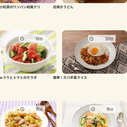
小松菜のワンパン和風クリ
白焼きうどん
よくあるお問い合わせ
お買い物
10
20
分
分
AJINOMOTO PARK とは
ゅうりとトマトのサラダ
簡単！ガパオ風ライス
15
15
分
分