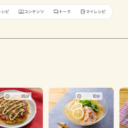
レシピ
コンテンツ
トーク
マイレシピ
レ
人気の食材・
きゅうり
ゴーヤ
35
10
分
分