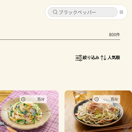
キャンセル
キャンセル
800件
シピ
コンテンツ
ログインするとレシピを保存できます
ログイン
新規登録
絞り込み
人気順
レシピ
ホーム
なす
トマト
とうもろこし
ピーマン
みょうが
コンテンツ
15
15
分
分
レシピ
トーク