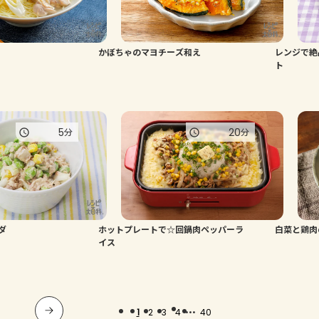
かぼちゃのマヨチーズ和え
レンジで絶
ト
5
20
分
分
ダ
ホットプレートで☆回鍋肉ペッパーラ
白菜と鶏肉
イス
...
1
2
3
4
40