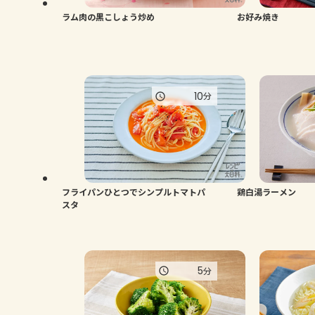
ラム肉の黒こしょう炒め
お好み焼き
10
分
フライパンひとつでシンプルトマトパ
鶏白湯ラーメン
スタ
5
分