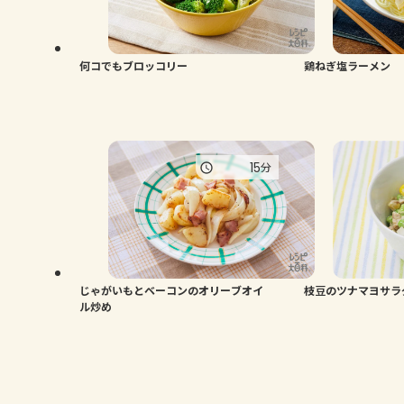
何コでもブロッコリー
鶏ねぎ塩ラーメン
15
分
じゃがいもとベーコンのオリーブオイ
枝豆のツナマヨサラ
ル炒め