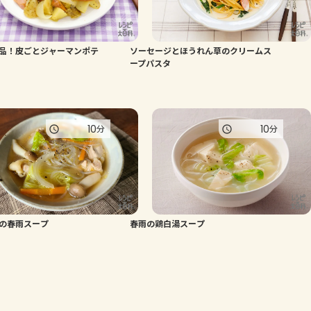
品！皮ごとジャーマンポテ
ソーセージとほうれん草のクリームス
ープパスタ
10
10
分
分
の春雨スープ
春雨の鶏白湯スープ