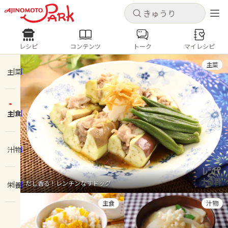
キャンセル
キャンセル
レシピ
コンテンツ
トーク
マイレシピ
レシピ
コンテンツ
ログインするとレシピを保存できます
主菜
ログイン
新規登録
主菜
人気の食材・レシピ
主食
ホーム
きゅうり
なす
トマト
とうもろこし
ピーマン
みょうが
ゴーヤ
コンテンツ
汁物
レシピ
だし香る！レンチンなすドッグ
栄養
トーク
主食
汁物