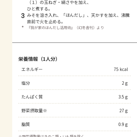
（１）の玉ねぎ・絹さやを加え、
ひと煮する。
3
みそを溶き入れ、「ほんだし」、天かすを加え、沸騰
直前で火を止める。
＊
『我が家のほんだし活用術』（幻冬舎刊）より
栄養情報（1人分）
エネルギー
75 kcal
塩分
2 g
たんぱく質
3.5 g
野菜摂取量※
27 g
脂質
0.9 g
※
野菜摂取量はきのこ類・いも類を除く