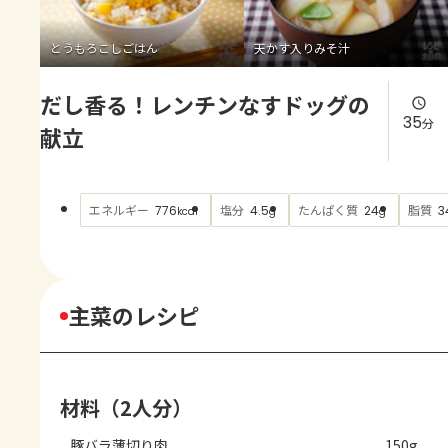
よくあるお問い合わせ
とうもろこしごはん
天かす入りみそ汁
お買い物
だし香る！レンチンなすドッグの
AJINOMOTO PARK とは
35
分
献立
エネルギー
塩分
たんぱく質
脂質
776
4.5
24
3
kcal
g
g
主菜のレシピ
材料（2人分）
豚バラ薄切り肉
150g