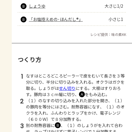
しょうゆ
大さじ1/2
B
「お塩控えめの･ほんだし®」
小さじ1
B
レシピ提供：味の素KK
つくり方
1
なすはところどころピーラーで皮をむいて長さを３等
分に切り、半分に切り込みを入れる。オクラはガクを
取る。しょうがは
せん切り
にする。大根はすりおろ
す。豚肉は３ｃｍ幅に切り、
をもみ込む。
Ａ
2
（１）のなすの切り込みを入れた部分を開き、（１）
の豚肉を等分にはさむ。耐熱容器になす、（１）のオ
クラを入れ、ふんわりとラップをかけ、電子レンジ
（６００Ｗ）で８分加熱する。
3
別の耐熱容器に
、（１）のしょうがを入れて合わ
Ｂ
せ、ラップはかけずに電子レンジで１分加熱する。