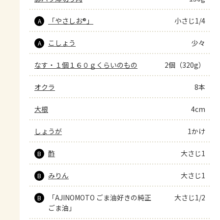
「やさしお®」
小さじ1/4
A
こしょう
少々
A
なす・１個１６０ｇくらいのもの
2個（320g）
オクラ
8本
大根
4cm
しょうが
1かけ
酢
大さじ1
B
みりん
大さじ1
B
「AJINOMOTO ごま油好きの純正
大さじ1/2
B
ごま油」