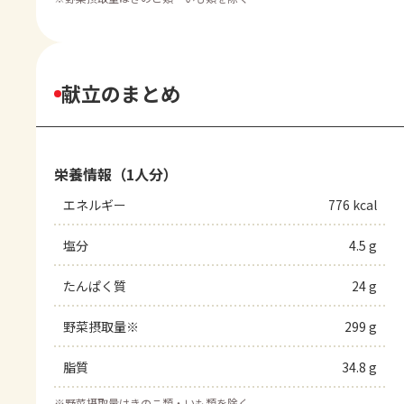
献立のまとめ
栄養情報（1人分）
エネルギー
776 kcal
塩分
4.5 g
たんぱく質
24 g
野菜摂取量※
299 g
脂質
34.8 g
※
野菜摂取量はきのこ類・いも類を除く