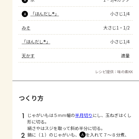
「ほんだし®」
小さじ1/4
A
みそ
大さじ1・1/2
「ほんだし®」
小さじ1/4
天かす
適量
レシピ提供：味の素KK
つくり方
1
じゃがいもは５ｍｍ幅の
半月切り
にし、玉ねぎはくし
形に切る。
絹さやはスジを取って斜め半分に切る。
2
鍋に（１）のじゃがいも、
を入れて７～８分煮、
Ａ