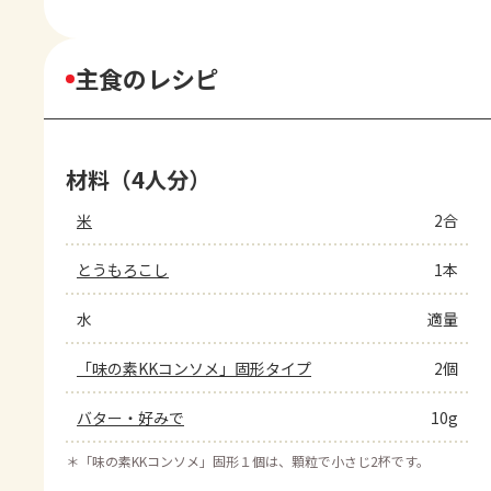
主食のレシピ
材料（4人分）
米
2合
とうもろこし
1本
水
適量
「味の素KKコンソメ」固形タイプ
2個
バター・好みで
10g
＊
「味の素KKコンソメ」固形１個は、顆粒で小さじ2杯です。