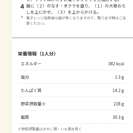
4
器に（２）のなす・オクラを盛り、（１）の大根おろ
しを上にのせ、（３）を上からかける。
＊
電子レンジ加熱後は器が熱くなりますので、取り出す時はご注
意ください。
栄養情報（1人分）
エネルギー
382 kcal
塩分
1.3 g
たんぱく質
14.2 g
野菜摂取量※
228 g
脂質
30.3 g
※
野菜摂取量はきのこ類・いも類を除く