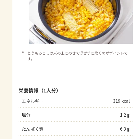
＊
とうもろこしは米の上にのせて混ぜずに炊くのがポイントで
す。
栄養情報（1人分）
エネルギー
319 kcal
塩分
1.2 g
たんぱく質
6.3 g