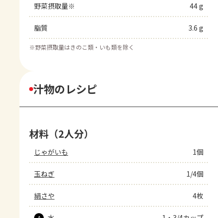
野菜摂取量※
44 g
脂質
3.6 g
※
野菜摂取量はきのこ類・いも類を除く
汁物のレシピ
材料（2人分）
じゃがいも
1個
玉ねぎ
1/4個
絹さや
4枚
水
1・3/4カップ
A