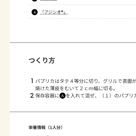
「アジシオ®」
A
つくり方
1
パプリカはタテ４等分に切り、グリルで表面
焼けた薄皮をむいて２ｃｍ幅に切る。
2
保存容器に
を入れて混ぜ、（１）のパプリ
Ａ
栄養情報（1人分）