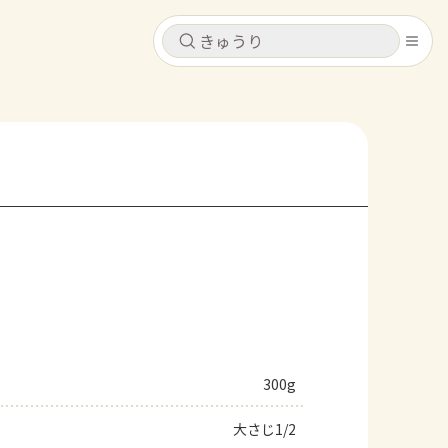
キャンセル
キャンセル
シピ
コンテンツ
ログインするとレシピを保存できます
ログイン
新規登録
レシピ
ホーム
なす
トマト
とうもろこし
ピーマン
みょうが
コンテンツ
レシピ
300g
トーク
大さじ1/2