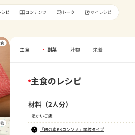
レシピ
コンテンツ
トーク
マイレシピ
レ
主食
主食
副菜
汁物
栄養
人気の食材・
主食のレシピ
きゅうり
ゴーヤ
材料（2人分）
温かいご飯
汁物
「味の素KKコンソメ」顆粒タイプ
A