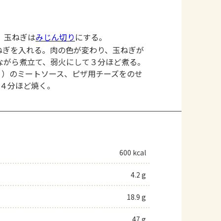
。玉ねぎは
みじん切り
にする。
ねぎを入れる。肉の色が変わり、玉ねぎが
ながら煮立て、弱火にして３分ほど煮る。
２）のミートソース、ピザ用チーズをのせ
で４分ほど焼く。
600 kcal
4.2 g
18.9 g
47 g