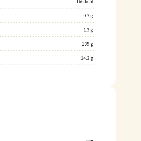
166 kcal
0.3 g
1.3 g
135 g
14.3 g