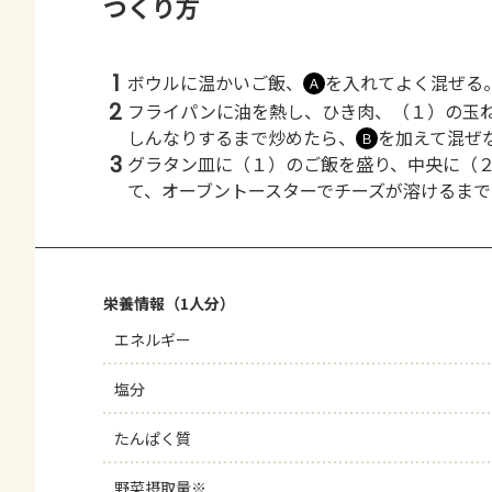
つくり方
1
ボウルに温かいご飯、
を入れてよく混ぜる
Ａ
2
フライパンに油を熱し、ひき肉、（１）の玉
しんなりするまで炒めたら、
を加えて混ぜ
Ｂ
3
グラタン皿に（１）のご飯を盛り、中央に（
て、オーブントースターでチーズが溶けるま
栄養情報（1人分）
エネルギー
塩分
たんぱく質
野菜摂取量※