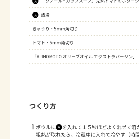
「クノール® カップスープ」完熟トマトのポター
A
熱湯
A
きゅうり・5mm角切り
トマト・5mm角切り
「AJINOMOTO オリーブオイル エクストラバージン」
つくり方
1
ボウルに
を入れて１５秒ほどよく混ぜて溶
Ａ
粗熱が取れたら、冷蔵庫に入れて冷やす（時