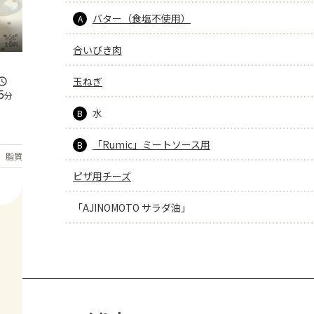
バター（食塩不使用）
A
合いびき肉
玉ねぎ
5
分
水
B
「Rumic」ミートソース用
B
もっと見る
脂質
43.5
g
ピザ用チーズ
「AJINOMOTO サラダ油」