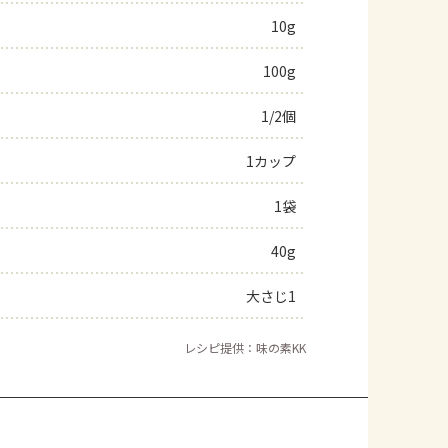
10g
よくあるお問い合わせ
100g
お買い物
1/2個
AJINOMOTO PARK とは
1カップ
1袋
40g
大さじ1
レシピ提供：味の素KK