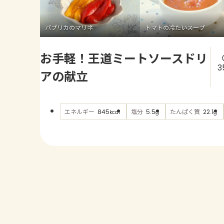
パプリカのマリネ
トマトの冷たいスープ
お手軽！王道ミートソースドリ
3
アの献立
エネルギー
塩分
たんぱく質
845
5.5
22.1
kcal
g
g