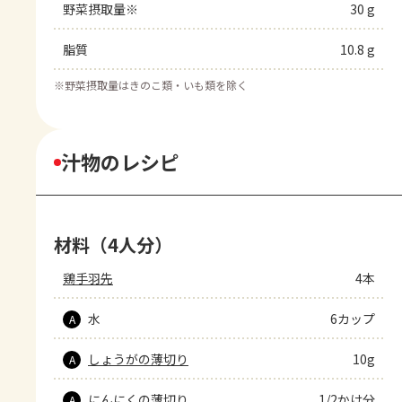
野菜摂取量※
30 g
脂質
10.8 g
※
野菜摂取量はきのこ類・いも類を除く
汁物のレシピ
材料（4人分）
鶏手羽先
4本
水
6カップ
A
しょうがの薄切り
10g
A
にんにくの薄切り
1/2かけ分
A