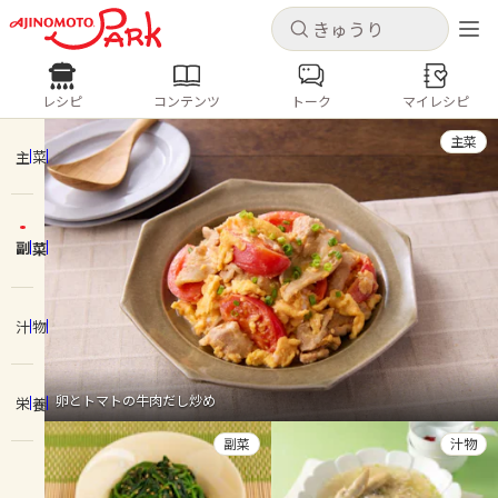
キャンセル
キャンセル
レシピ
コンテンツ
トーク
マイレシピ
レシピ
コンテンツ
ログインするとレシピを保存できます
主菜
ログイン
新規登録
主菜
人気の食材・レシピ
副菜
ホーム
きゅうり
なす
トマト
とうもろこし
ピーマン
みょうが
ゴーヤ
コンテンツ
汁物
レシピ
卵とトマトの牛肉だし炒め
栄養
トーク
副菜
汁物