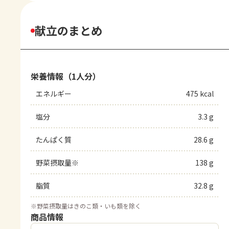
献立のまとめ
栄養情報（1人分）
エネルギー
475 kcal
塩分
3.3 g
たんぱく質
28.6 g
野菜摂取量※
138 g
脂質
32.8 g
※
野菜摂取量はきのこ類・いも類を除く
商品情報