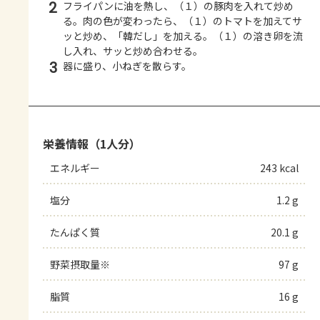
2
フライパンに油を熱し、（１）の豚肉を入れて炒め
る。肉の色が変わったら、（１）のトマトを加えてサ
ッと炒め、「韓だし」を加える。（１）の溶き卵を流
し入れ、サッと炒め合わせる。
3
器に盛り、小ねぎを散らす。
栄養情報（1人分）
エネルギー
243 kcal
塩分
1.2 g
たんぱく質
20.1 g
野菜摂取量※
97 g
脂質
16 g