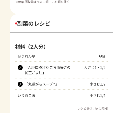
※
野菜摂取量はきのこ類・いも類を除く
副菜のレシピ
材料（2人分）
ほうれん草
60g
「AJINOMOTO ごま油好きの
大さじ1・1/2
A
純正ごま油」
「丸鶏がらスープ™」
小さじ1/2
A
いり白ごま
小さじ1/4
レシピ提供：味の素KK