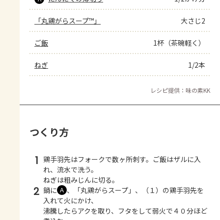
「丸鶏がらスープ™」
大さじ2
ご飯
1杯（茶碗軽く）
ねぎ
1/2本
レシピ提供：味の素KK
つくり方
1
鶏手羽先はフォークで数ヶ所刺す。ご飯はザルに入
れ、流水で洗う。
ねぎは粗みじんに切る。
2
鍋に
、「丸鶏がらスープ」、（１）の鶏手羽先を
Ａ
入れて火にかけ、
沸騰したらアクを取り、フタをして弱火で４０分ほど