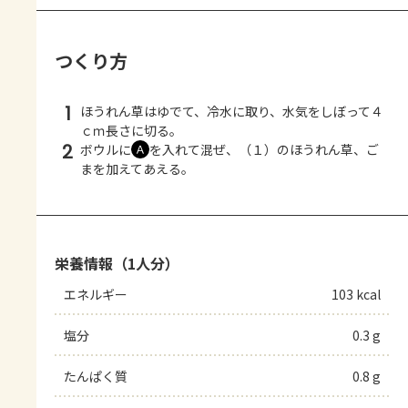
つくり方
1
ほうれん草はゆでて、冷水に取り、水気をしぼって４
ｃｍ長さに切る。
2
ボウルに
を入れて混ぜ、（１）のほうれん草、ご
Ａ
まを加えてあえる。
栄養情報（1人分）
エネルギー
103 kcal
塩分
0.3 g
たんぱく質
0.8 g