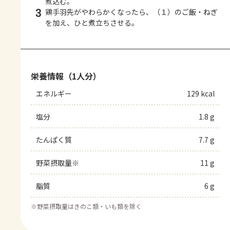
煮込む。
3
鶏手羽先がやわらかくなったら、（１）のご飯・ねぎ
を加え、ひと煮立ちさせる。
栄養情報（1人分）
エネルギー
129 kcal
塩分
1.8 g
たんぱく質
7.7 g
野菜摂取量※
11 g
脂質
6 g
※
野菜摂取量はきのこ類・いも類を除く