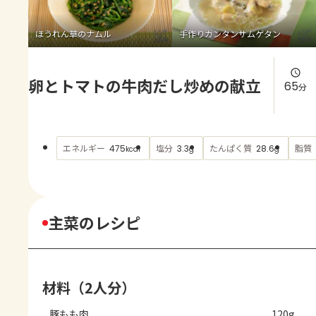
よくあるお問い合わせ
ほうれん草のナムル
手作りカンタンサムゲタン
お買い物
卵とトマトの牛肉だし炒めの献立
AJINOMOTO PARK とは
65
分
エネルギー
塩分
たんぱく質
脂質
475
3.3
28.6
kcal
g
g
主菜のレシピ
材料（2人分）
豚もも肉
120g