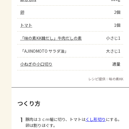
卵
2個
トマト
1個
「味の素KK韓だし」牛肉だしの素
小さじ1
「AJINOMOTO サラダ油」
大さじ1
小ねぎの小口切り
適量
レシピ提供：味の素KK
つくり方
1
豚肉は３ｃｍ幅に切り、トマトは
くし形切り
にする。
卵は割りほぐす。