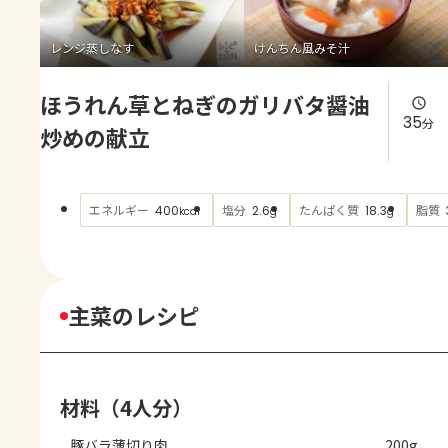
よくあるお問い合わせ
レンジ蒸しなす
けんちん風みそ汁
お買い物
ほうれん草とねぎのガリバタ醤油
AJINOMOTO PARK とは
35
分
炒めの献立
エネルギー
塩分
たんぱく質
脂質
400
2.6
18.3
kcal
g
g
主菜のレシピ
材料（4人分）
豚バラ薄切り肉
200g