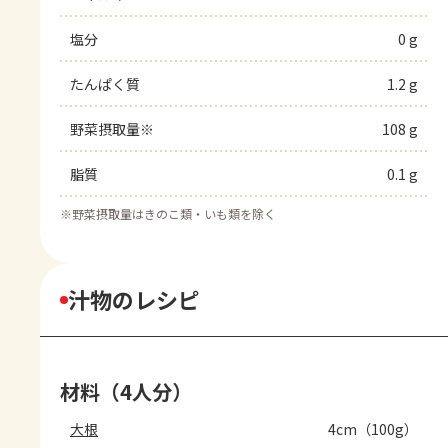
塩分
0 g
たんぱく質
1.2 g
野菜摂取量※
108 g
脂質
0.1 g
※
野菜摂取量はきのこ類・いも類を除く
汁物のレシピ
材料（4人分）
大根
4cm（100g）