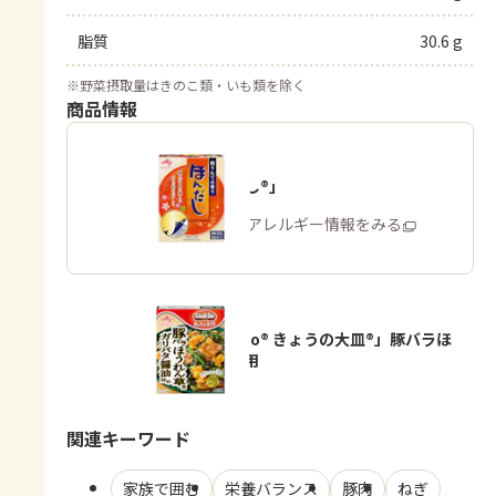
脂質
30.6 g
※
野菜摂取量はきのこ類・いも類を除く
商品情報
「ほんだし®」
商品・アレルギー情報をみる
「Cook Do® きょうの大皿®」豚バラほ
うれん草用
関連キーワード
家族で囲む
栄養バランス
豚肉
ねぎ