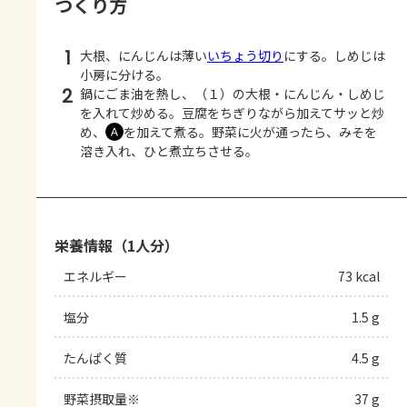
つくり方
1
大根、にんじんは薄い
いちょう切り
にする。しめじは
小房に分ける。
2
鍋にごま油を熱し、（１）の大根・にんじん・しめじ
を入れて炒める。豆腐をちぎりながら加えてサッと炒
め、
を加えて煮る。野菜に火が通ったら、みそを
Ａ
溶き入れ、ひと煮立ちさせる。
栄養情報（1人分）
エネルギー
73 kcal
塩分
1.5 g
たんぱく質
4.5 g
野菜摂取量※
37 g