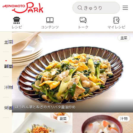
キャンセル
キャンセル
レシピ
コンテンツ
トーク
マイレシピ
レシピ
コンテンツ
ログインするとレシピを保存できます
主菜
ログイン
新規登録
主菜
人気の食材・レシピ
副菜
ホーム
きゅうり
なす
トマト
とうもろこし
ピーマン
みょうが
ゴーヤ
コンテンツ
汁物
レシピ
ほうれん草とねぎのガリバタ醤油炒め
栄養
トーク
副菜
汁物