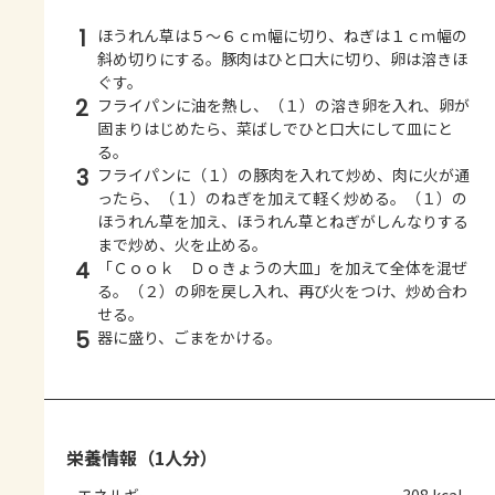
1
ほうれん草は５～６ｃｍ幅に切り、ねぎは１ｃｍ幅の
斜め切りにする。豚肉はひと口大に切り、卵は溶きほ
ぐす。
2
フライパンに油を熱し、（１）の溶き卵を入れ、卵が
固まりはじめたら、菜ばしでひと口大にして皿にと
る。
3
フライパンに（１）の豚肉を入れて炒め、肉に火が通
ったら、（１）のねぎを加えて軽く炒める。（１）の
ほうれん草を加え、ほうれん草とねぎがしんなりする
まで炒め、火を止める。
4
「Ｃｏｏｋ Ｄｏきょうの大皿」を加えて全体を混ぜ
る。（２）の卵を戻し入れ、再び火をつけ、炒め合わ
せる。
5
器に盛り、ごまをかける。
栄養情報（1人分）