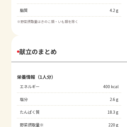
脂質
4.2 g
※
野菜摂取量はきのこ類・いも類を除く
献立のまとめ
栄養情報（1人分）
エネルギー
400 kcal
塩分
2.6 g
たんぱく質
18.3 g
野菜摂取量※
220 g