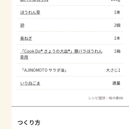
ほうれん草
1束
卵
2個
長ねぎ
1本
「Cook Do® きょうの大皿®」豚バラほうれん
1箱
草用
「AJINOMOTO サラダ油」
大さじ1
いり白ごま
適量
レシピ提供：味の素KK
つくり方