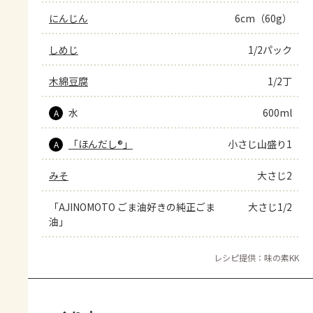
にんじん
6cm（60g）
しめじ
1/2パック
木綿豆腐
1/2丁
水
600ml
A
「ほんだし®」
小さじ山盛り1
A
みそ
大さじ2
「AJINOMOTO ごま油好きの純正ごま
大さじ1/2
油」
レシピ提供：味の素KK