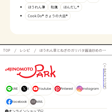
ほうれん草
和風
ほんだし®
Cook Do® きょうの大皿®
TOP
レシピ
ほうれん草とねぎのガリバタ醤油炒めの献立
BACK TO TOP
LINE
X
Youtube
Pinterest
Instagram
facebook
MAIL
オンラインショップ