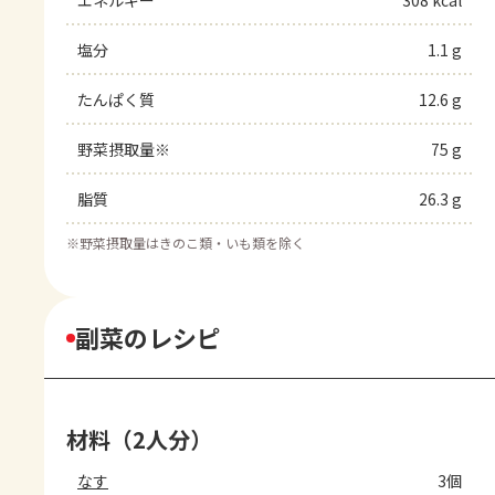
エネルギー
308 kcal
塩分
1.1 g
たんぱく質
12.6 g
野菜摂取量※
75 g
脂質
26.3 g
※
野菜摂取量はきのこ類・いも類を除く
副菜のレシピ
材料（2人分）
なす
3個