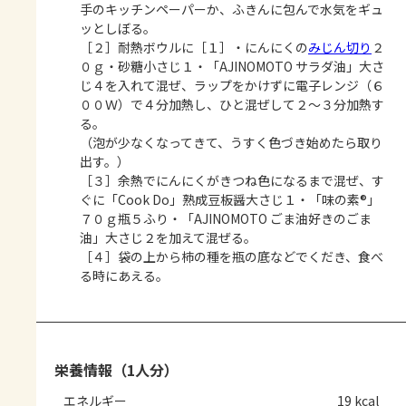
手のキッチンペーパーか、ふきんに包んで水気をギュ
ッとしぼる。
［２］耐熱ボウルに［１］・にんにくの
みじん切り
２
０ｇ・砂糖小さじ１・「AJINOMOTO サラダ油」大さ
じ４を入れて混ぜ、ラップをかけずに電子レンジ（６
００Ｗ）で４分加熱し、ひと混ぜして２～３分加熱す
る。
（泡が少なくなってきて、うすく色づき始めたら取り
出す。）
［３］余熱でにんにくがきつね色になるまで混ぜ、す
ぐに「Cook Do」熟成豆板醤大さじ１・「味の素®」
７０ｇ瓶５ふり・「AJINOMOTO ごま油好きのごま
油」大さじ２を加えて混ぜる。
［４］袋の上から柿の種を瓶の底などでくだき、食べ
る時にあえる。
栄養情報（1人分）
エネルギー
19 kcal