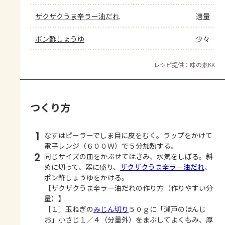
ザクザクうま辛ラー油だれ
適量
ポン酢しょうゆ
少々
レシピ提供：味の素KK
つくり方
1
なすはピーラーでしま目に皮をむく。ラップをかけて
電子レンジ（６００Ｗ）で５分加熱する。
2
同じサイズの皿をかぶせてはさみ、水気をしぼる。斜
めに切って、器に盛り、
ザクザクうま辛ラー油だれ
、
ポン酢しょうゆをかける。
【ザクザクうま辛ラー油だれの作り方（作りやすい分
量）】
［１］玉ねぎの
みじん切り
５０ｇに「瀬戸のほんじ
お」小さじ１／４（分量外）をまぶしてよくもみ、厚