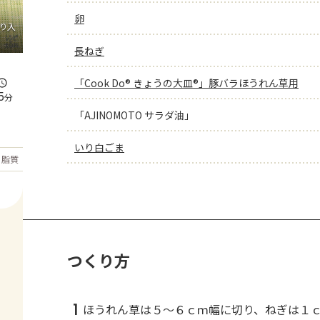
卵
り入
長ねぎ
「Cook Do® きょうの大皿®」豚バラほうれん草用
5
分
「AJINOMOTO サラダ油」
いり白ごま
もっと見る
脂質
26.9
g
つくり方
1
ほうれん草は５～６ｃｍ幅に切り、ねぎは１