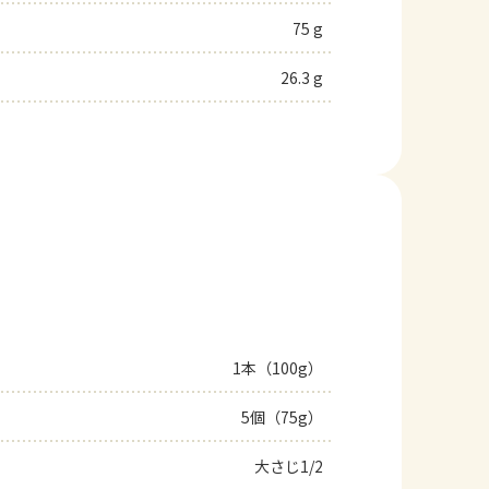
75 g
26.3 g
1本（100g）
5個（75g）
大さじ1/2