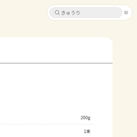
キャンセル
キャンセル
シピ
コンテンツ
ログインするとレシピを保存できます
ログイン
新規登録
レシピ
ホーム
なす
トマト
とうもろこし
ピーマン
みょうが
コンテンツ
レシピ
200g
トーク
1束