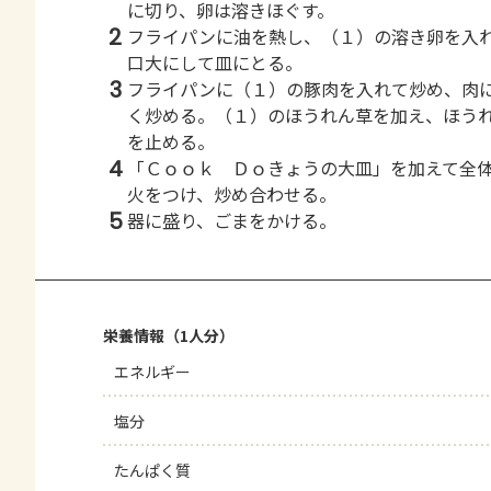
に切り、卵は溶きほぐす。
2
フライパンに油を熱し、（１）の溶き卵を入
口大にして皿にとる。
3
フライパンに（１）の豚肉を入れて炒め、肉
く炒める。（１）のほうれん草を加え、ほう
を止める。
4
「Ｃｏｏｋ Ｄｏきょうの大皿」を加えて全
火をつけ、炒め合わせる。
5
器に盛り、ごまをかける。
栄養情報（1人分）
エネルギー
塩分
たんぱく質