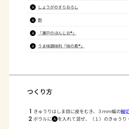
しょうがのすりおろし
A
酢
A
「瀬戸のほんじお®」
A
うま味調味料「味の素®」
A
つくり方
1
きゅうりはしま目に皮をむき、３ｍｍ幅の
輪
2
ボウルに
を入れて混ぜ、（１）のきゅうり
Ａ