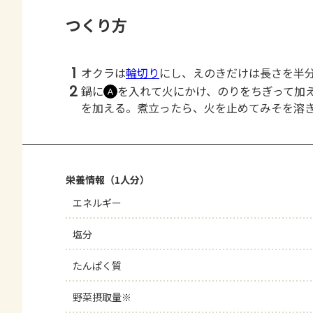
つくり方
1
オクラは
輪切り
にし、えのきだけは長さを半
2
鍋に
を入れて火にかけ、のりをちぎって加
Ａ
を加える。煮立ったら、火を止めてみそを溶
栄養情報（1人分）
エネルギー
塩分
たんぱく質
野菜摂取量※