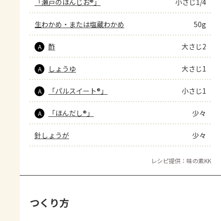
「瀬戸のほんじお®」
小さじ1/4
生わかめ・または塩蔵わかめ
50g
酢
大さじ2
A
しょうゆ
大さじ1
A
「パルスイート®」
小さじ1
A
「ほんだし®」
少々
A
針しょうが
少々
レシピ提供：味の素KK
つくり方