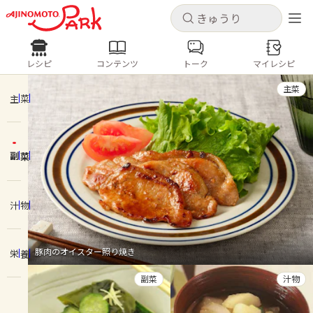
キャンセル
キャンセル
レシピ
コンテンツ
トーク
マイレシピ
レシピ
コンテンツ
ログインするとレシピを保存できます
主菜
ログイン
新規登録
主菜
人気の食材・レシピ
副菜
ホーム
きゅうり
なす
トマト
とうもろこし
ピーマン
みょうが
ゴーヤ
コンテンツ
汁物
レシピ
豚肉のオイスター照り焼き
栄養
トーク
副菜
汁物