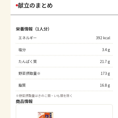
献立のまとめ
栄養情報（1人分）
エネルギー
392 kcal
塩分
3.4 g
たんぱく質
21.7 g
野菜摂取量※
173 g
脂質
16.8 g
※
野菜摂取量はきのこ類・いも類を除く
商品情報