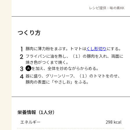
レシピ提供：味の素KK
つくり方
1
豚肉に薄力粉をまぶす。トマトは
くし形切り
にする。
2
フライパンに油を熱し、（１）の豚肉を入れ、両面に
焼き色がつくまで焼く。
3
を加え、全体を炒めながらからめる。
Ａ
4
器に盛り、グリーンリーフ、（１）のトマトをのせ、
豚肉の表面に「やさしお」をふる。
栄養情報（1人分）
エネルギー
298 kcal