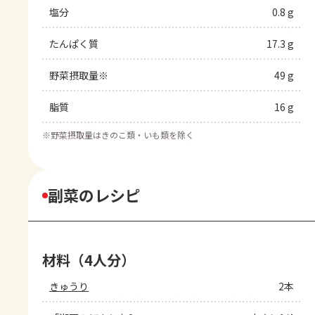
塩分
0.8 g
たんぱく質
17.3 g
野菜摂取量※
49 g
脂質
16 g
※
野菜摂取量はきのこ類・いも類を除く
副菜のレシピ
材料（4人分）
きゅうり
2本