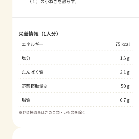
（１）の小ねぎを散らす。
栄養情報（1人分）
エネルギー
75 kcal
塩分
1.5 g
たんぱく質
3.1 g
野菜摂取量※
50 g
脂質
0.7 g
※
野菜摂取量はきのこ類・いも類を除く