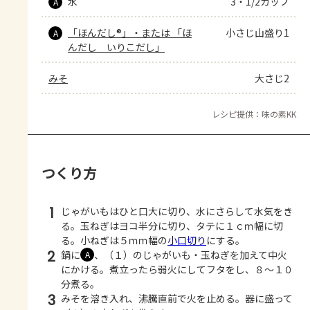
水
3・1/2カップ
A
「ほんだし®」・または 「ほ
小さじ山盛り1
A
んだし　いりこだし」
みそ
大さじ2
レシピ提供：味の素KK
つくり方
1
じゃがいもはひと口大に切り、水にさらして水気をき
る。玉ねぎはヨコ半分に切り、タテに１ｃｍ幅に切
る。小ねぎは５ｍｍ幅の
小口切り
にする。
2
鍋に
、（１）のじゃがいも・玉ねぎを加えて中火
A
にかける。煮立ったら弱火にしてフタをし、８～１０
分煮る。
3
みそを溶き入れ、沸騰直前で火を止める。器に盛って