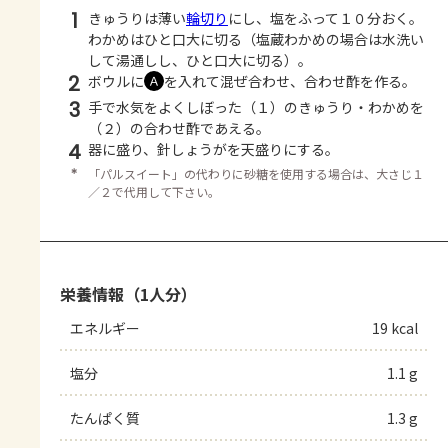
1
きゅうりは薄い
輪切り
にし、塩をふって１０分おく。
わかめはひと口大に切る（塩蔵わかめの場合は水洗い
して湯通しし、ひと口大に切る）。
2
ボウルに
を入れて混ぜ合わせ、合わせ酢を作る。
Ａ
3
手で水気をよくしぼった（１）のきゅうり・わかめを
（２）の合わせ酢であえる。
4
器に盛り、針しょうがを天盛りにする。
＊
「パルスイート」の代わりに砂糖を使用する場合は、大さじ１
／２で代用して下さい。
栄養情報（1人分）
エネルギー
19 kcal
塩分
1.1 g
たんぱく質
1.3 g