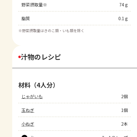
野菜摂取量※
74 g
脂質
0.1 g
※
野菜摂取量はきのこ類・いも類を除く
汁物のレシピ
材料（4人分）
じゃがいも
2個
玉ねぎ
1個
小ねぎ
2本