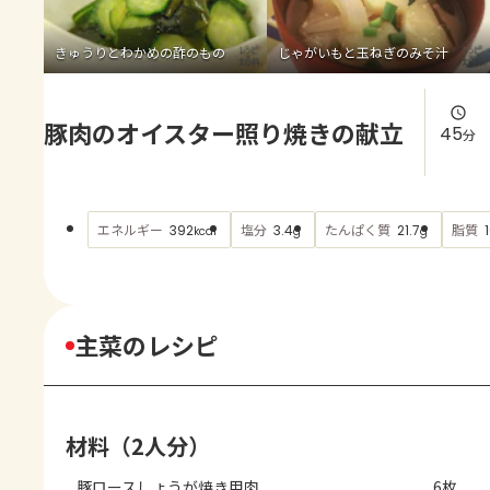
よくあるお問い合わせ
きゅうりとわかめの酢のもの
じゃがいもと玉ねぎのみそ汁
お買い物
豚肉のオイスター照り焼きの献立
AJINOMOTO PARK とは
45
分
エネルギー
塩分
たんぱく質
脂質
392
3.4
21.7
kcal
g
g
主菜のレシピ
材料（2人分）
豚ロースしょうが焼き用肉
6枚