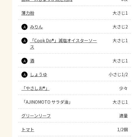
薄力粉
大さじ1
みりん
大さじ2
A
「Cook Do®」減塩オイスターソー
大さじ1
A
ス
酒
大さじ1
A
しょうゆ
小さじ1/2
A
「やさしお®」
少々
「AJINOMOTO サラダ油」
大さじ1
グリーンリーフ
適量
トマト
1/2個