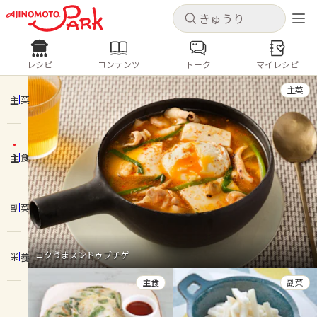
キャンセル
キャンセル
レシピ
コンテンツ
トーク
マイレシピ
レシピ
コンテンツ
ログインするとレシピを保存できます
主菜
ログイン
新規登録
主菜
人気の食材・レシピ
主食
ホーム
きゅうり
なす
トマト
とうもろこし
ピーマン
みょうが
ゴーヤ
コンテンツ
副菜
レシピ
コクうまスンドゥブチゲ
栄養
トーク
主食
副菜