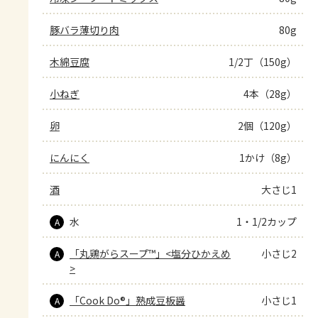
豚バラ薄切り肉
80g
木綿豆腐
1/2丁（150g）
小ねぎ
4本（28g）
卵
2個（120g）
にんにく
1かけ（8g）
酒
大さじ1
水
1・1/2カップ
A
「丸鶏がらスープ™」<塩分ひかえめ
小さじ2
A
>
「Cook Do®」熟成豆板醤
小さじ1
A