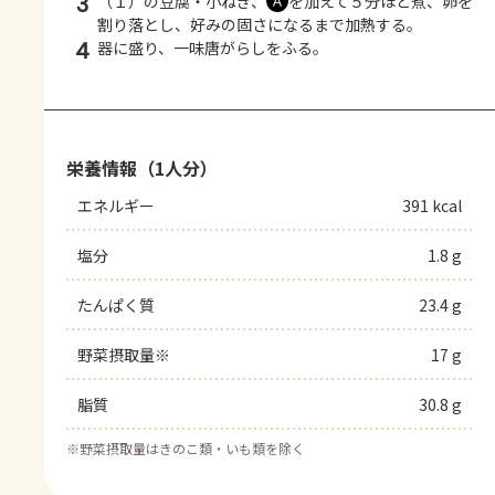
3
（１）の豆腐・小ねぎ、
を加えて５分ほど煮、卵を
Ａ
割り落とし、好みの固さになるまで加熱する。
4
器に盛り、一味唐がらしをふる。
栄養情報（1人分）
エネルギー
391 kcal
塩分
1.8 g
たんぱく質
23.4 g
野菜摂取量※
17 g
脂質
30.8 g
※
野菜摂取量はきのこ類・いも類を除く