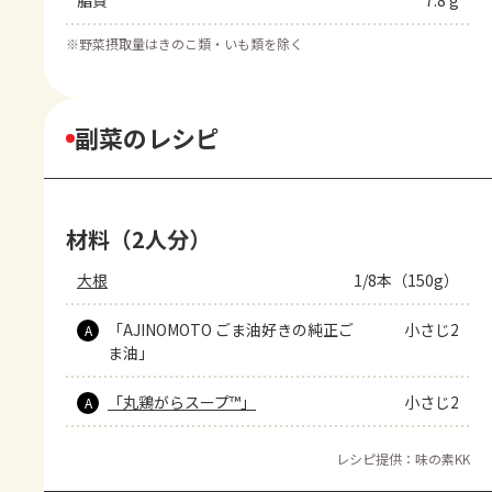
脂質
7.8 g
※
野菜摂取量はきのこ類・いも類を除く
副菜のレシピ
材料（2人分）
大根
1/8本（150g）
「AJINOMOTO ごま油好きの純正ご
小さじ2
A
ま油」
「丸鶏がらスープ™」
小さじ2
A
レシピ提供：味の素KK