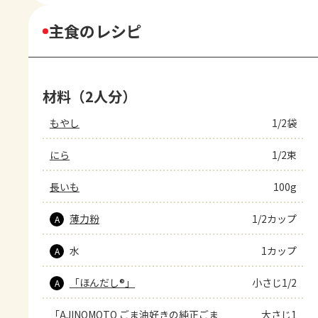
主食のレシピ
材料（2人分）
もやし
1/2袋
にら
1/2束
長いも
100g
薄力粉
1/2カップ
A
水
1カップ
A
「ほんだし®」
小さじ1/2
A
「AJINOMOTO ごま油好きの純正ごま
大さじ1