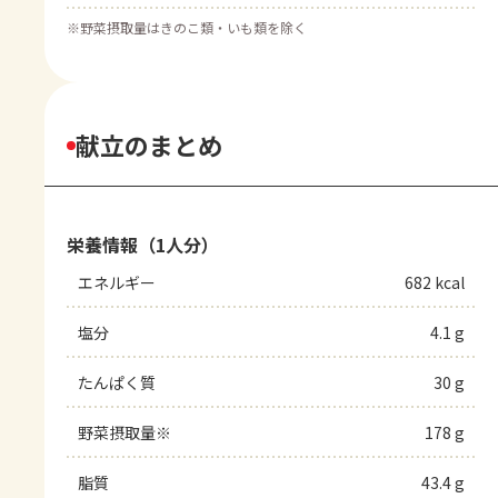
※
野菜摂取量はきのこ類・いも類を除く
献立のまとめ
栄養情報（1人分）
エネルギー
682 kcal
塩分
4.1 g
たんぱく質
30 g
野菜摂取量※
178 g
脂質
43.4 g