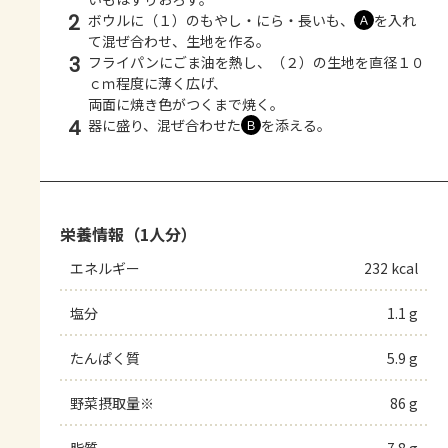
2
ボウルに（１）のもやし・にら・長いも、
を入れ
Ａ
て混ぜ合わせ、生地を作る。
3
フライパンにごま油を熱し、（２）の生地を直径１０
ｃｍ程度に薄く広げ、
両面に焼き色がつくまで焼く。
4
器に盛り、混ぜ合わせた
を添える。
Ｂ
栄養情報（1人分）
エネルギー
232 kcal
塩分
1.1 g
たんぱく質
5.9 g
野菜摂取量※
86 g