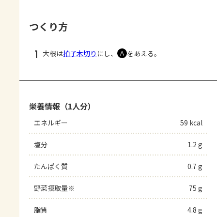
つくり方
1
大根は
拍子木切り
にし、
をあえる。
Ａ
栄養情報（1人分）
エネルギー
59 kcal
塩分
1.2 g
たんぱく質
0.7 g
野菜摂取量※
75 g
脂質
4.8 g