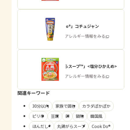
「Cook Do®」コチュジャン
商品・アレルギー情報をみる
「丸鶏がらスープ™」<塩分ひかえめ>
商品・アレルギー情報をみる
関連キーワード
30分以内
家族で囲む
カラダぽかぽか
ピリ辛
豆腐
卵
鍋物
韓国風
ほんだし®
丸鶏がらスープ
Cook Do®