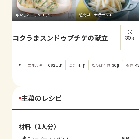
よくあるお問い合わせ
もやしとニラのチヂミ
超簡単！大根ナムル
お買い物
コクうまスンドゥブチゲの献立
AJINOMOTO PARK とは
30
分
エネルギー
塩分
たんぱく質
脂質
682
4.1
30
43
kcal
g
g
主菜のレシピ
材料（2人分）
冷凍シーフードミックス
80g