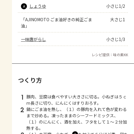
しょうゆ
小さじ1/2
A
「AJINOMOTO ごま油好きの純正ごま
大さじ1
油」
一味唐がらし
小さじ1/3
レシピ提供：味の素KK
つくり方
1
豚肉、豆腐は食べやすい大きさに切る。小ねぎは５ｃ
ｍ長さに切り、にんにくはすりおろす。
2
鍋にごま油を熱し、（１）の豚肉を入れて色が変わる
まで炒める。凍ったままのシーフードミックス、
（１）のにんにく、酒を加え、フタをして１～２分加
熱する。