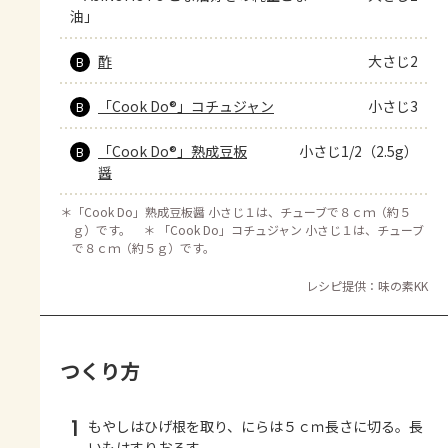
油」
酢
大さじ2
B
「Cook Do®」コチュジャン
小さじ3
B
「Cook Do®」熟成豆板
小さじ1/2（2.5g）
B
醤
＊
「Cook Do」熟成豆板醤 小さじ１は、チューブで８ｃｍ（約５
ｇ）です。 ＊ 「Cook Do」コチュジャン 小さじ１は、チューブ
で８ｃｍ（約５ｇ）です。
レシピ提供：味の素KK
つくり方
1
もやしはひげ根を取り、にらは５ｃｍ長さに切る。長
いもはすりおろす。