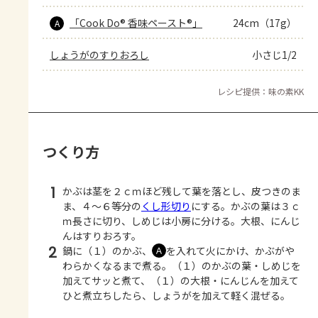
「Cook Do® 香味ペースト®」
24cm（17g）
A
しょうがのすりおろし
小さじ1/2
レシピ提供：味の素KK
つくり方
1
かぶは茎を２ｃｍほど残して葉を落とし、皮つきのま
ま、４～６等分の
くし形切り
にする。かぶの葉は３ｃ
ｍ長さに切り、しめじは小房に分ける。大根、にんじ
んはすりおろす。
2
鍋に（１）のかぶ、
を入れて火にかけ、かぶがや
Ａ
わらかくなるまで煮る。（１）のかぶの葉・しめじを
加えてサッと煮て、（１）の大根・にんじんを加えて
ひと煮立ちしたら、しょうがを加えて軽く混ぜる。