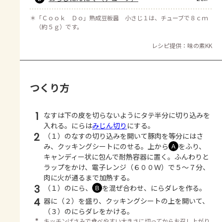
＊
「Ｃｏｏｋ Ｄｏ」熟成豆板醤 小さじ１は、チューブで８ｃｍ
（約５ｇ）です。
レシピ提供：味の素KK
つくり方
1
なすは下の皮を切らないようにタテ半分に切り込みを
入れる。にらは
みじん切り
にする。
2
（１）のなすの切り込みを開いて豚肉を等分にはさ
み、クッキングシートにのせる。上から
をふり、
Ａ
キャンディー状に包んで耐熱容器に置く。ふんわりと
ラップをかけ、電子レンジ（６００Ｗ）で５～７分、
肉に火が通るまで加熱する。
3
（１）のにら、
を混ぜ合わせ、にらダレを作る。
Ｂ
4
器に（２）を盛り、クッキングシートの上を開いて、
（３）のにらダレをかける。
＊
キッチンばさみで食べやすい大きさに切ってからお召し上がり