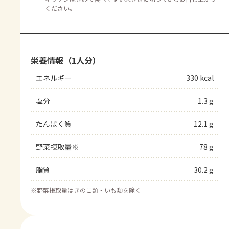
ください。
栄養情報（1人分）
エネルギー
330 kcal
塩分
1.3 g
たんぱく質
12.1 g
野菜摂取量※
78 g
脂質
30.2 g
※
野菜摂取量はきのこ類・いも類を除く