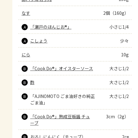
なす
2個（160g）
「瀬戸のほんじお®」
小さじ1/4
A
こしょう
少々
A
にら
10g
「Cook Do®」オイスターソース
大さじ1/2
B
酢
大さじ1/2
B
「AJINOMOTO ごま油好きの純正
大さじ1/2
B
ごま油」
「Cook Do®」熟成豆板醤 チュ
3cm（2g）
B
ーブ
おろしにんにく（チューブ）
2㎝
B