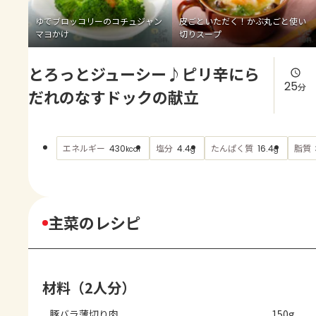
よくあるお問い合わせ
ゆでブロッコリーのコチュジャン
皮ごといただく！かぶ丸ごと使い
マヨかけ
切りスープ
お買い物
とろっとジューシー♪ピリ辛にら
AJINOMOTO PARK とは
25
分
だれのなすドックの献立
エネルギー
塩分
たんぱく質
脂質
430
4.4
16.4
kcal
g
g
主菜のレシピ
材料（2人分）
豚バラ薄切り肉
150g