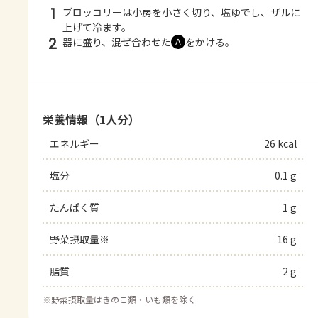
1
ブロッコリーは小房を小さく切り、塩ゆでし、ザルに
上げて冷ます。
2
器に盛り、混ぜ合わせた
をかける。
Ａ
栄養情報（1人分）
エネルギー
26 kcal
塩分
0.1 g
たんぱく質
1 g
野菜摂取量※
16 g
脂質
2 g
※
野菜摂取量はきのこ類・いも類を除く