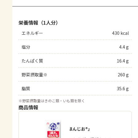
栄養情報（1人分）
エネルギー
430 kcal
塩分
4.4 g
たんぱく質
16.4 g
野菜摂取量※
260 g
脂質
35.6 g
※
野菜摂取量はきのこ類・いも類を除く
商品情報
「瀬戸のほんじお®」