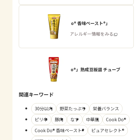
「Cook Do® 香味ペースト®」
商品・アレルギー情報をみる
「Cook Do®」熟成豆板醤 チューブ
関連キーワード
30分以内
野菜たっぷり
栄養バランス
ピリ辛
豚肉
なす
中華風
Cook Do®
Cook Do® 香味ペースト®
ピュアセレクト®