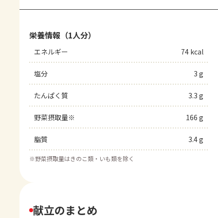
栄養情報（1人分）
エネルギー
74 kcal
塩分
3 g
たんぱく質
3.3 g
野菜摂取量※
166 g
脂質
3.4 g
※
野菜摂取量はきのこ類・いも類を除く
献立のまとめ