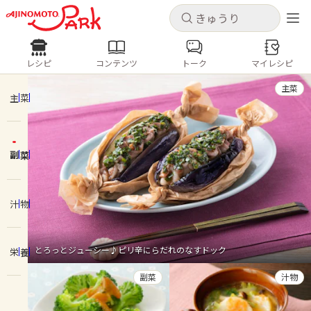
キャンセル
キャンセル
レシピ
コンテンツ
トーク
マイレシピ
レシピ
コンテンツ
ログインするとレシピを保存できます
主菜
ログイン
新規登録
主菜
人気の食材・レシピ
副菜
ホーム
きゅうり
なす
トマト
とうもろこし
ピーマン
みょうが
ゴーヤ
コンテンツ
汁物
レシピ
とろっとジューシー♪ピリ辛にらだれのなすドック
栄養
トーク
副菜
汁物