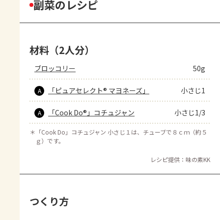
副菜のレシピ
材料（2人分）
ブロッコリー
50g
「ピュアセレクト® マヨネーズ」
小さじ1
A
「Cook Do®」コチュジャン
小さじ1/3
A
＊
「Cook Do」コチュジャン 小さじ１は、チューブで８ｃｍ（約５
ｇ）です。
レシピ提供：味の素KK
つくり方