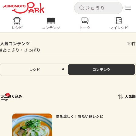
キャンセル
キャンセル
レシピ
コンテンツ
トーク
マイレシピ
レシピ
コンテンツ
ログインするとレシピを保存できます
人気コンテンツ
10件
ログイン
新規登録
#あっさり・さっぱり
人気の食材・レシピ
ホーム
レシピ
コンテンツ
きゅうり
なす
トマト
とうもろこし
ピーマン
みょうが
ゴーヤ
コンテンツ
1
絞り込み
人気順
レシピ
夏を涼しく！冷たい麺レシピ
トーク