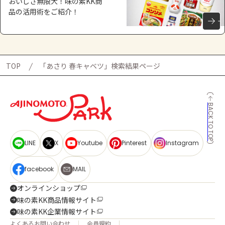
おいしさ無限大！味の素KK商
品の活用術をご紹介！
TOP
「あさり 春キャベツ」検索結果ページ
BACK TO TOP
LINE
X
Youtube
Pinterest
Instagram
facebook
MAIL
オンラインショップ
味の素KK商品情報サイト
味の素KK企業情報サイト
よくあるお問い合わせ
会員規約