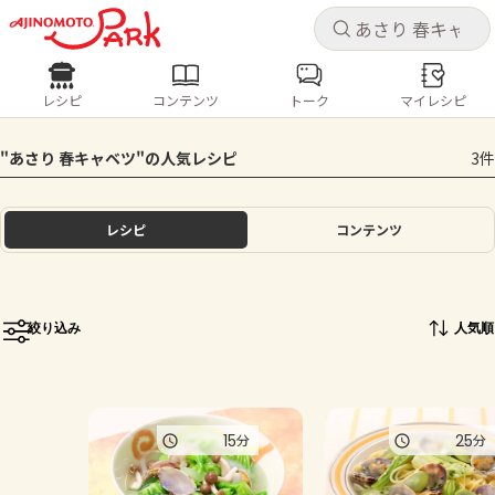
キャ
キャ
レシピ
コンテンツ
トーク
マイレシピ
レシピ
コンテンツ
ログインするとレシピを保存できます
"あさり 春キャベツ"の人気レシピ
3件
ログイン
新規登録
人気の食材・レシピ
レシピ
コンテンツ
ホーム
きゅうり
なす
トマト
とうもろこし
ピーマン
みょうが
ゴーヤ
コンテンツ
絞り込み
人気順
レシピ
トーク
15
25
分
分