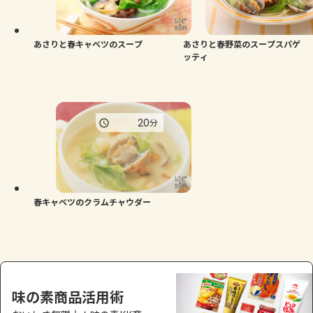
よくあるお問い合わせ
お買い物
あさりと春キャベツのスープ
あさりと春野菜のスープスパゲ
ッティ
AJINOMOTO PARK とは
20
分
春キャベツのクラムチャウダー
味の素商品活用術