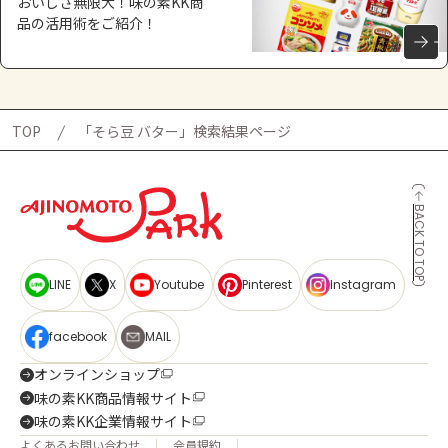
おいしさ無限大！味の素KK商
品の活用術をご紹介！
TOP
「そら豆 バター」検索結果ページ
BACK TO TOP
LINE
X
Youtube
Pinterest
Instagram
facebook
MAIL
オンラインショップ
味の素KK商品情報サイト
味の素KK企業情報サイト
よくあるお問い合わせ
会員規約