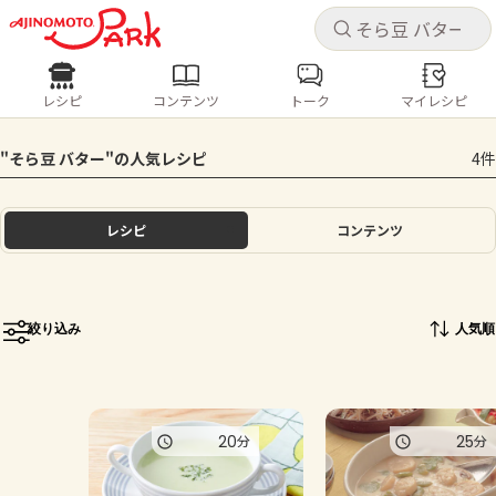
キャ
キャ
レシピ
コンテンツ
トーク
マイレシピ
レシピ
コンテンツ
ログインするとレシピを保存できます
"そら豆 バター"の人気レシピ
4件
ログイン
新規登録
人気の食材・レシピ
レシピ
コンテンツ
ホーム
きゅうり
なす
トマト
とうもろこし
ピーマン
みょうが
ゴーヤ
コンテンツ
絞り込み
人気順
レシピ
トーク
20
25
分
分