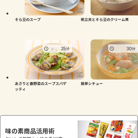
よくあるお問い合わせ
お買い物
そら豆のスープ
帆立貝とそら豆のクリーム煮
AJINOMOTO PARK とは
25
30
分
分
あさりと春野菜のスープスパゲ
簡単シチュー
ッティ
味の素商品活用術