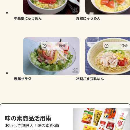
よくあるお問い合わせ
お買い物
中華風にゅうめん
丸鶏にゅうめん
AJINOMOTO PARK とは
15
10
分
分
温麺サラダ
冷製ごま豆乳めん
味の素商品活用術
おいしさ無限大！味の素KK商