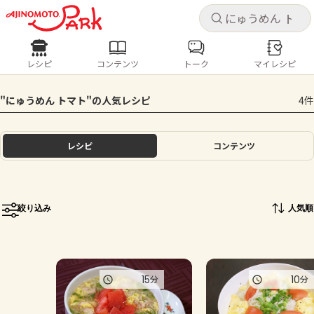
キャ
キャ
レシピ
コンテンツ
トーク
マイレシピ
レシピ
コンテンツ
ログインするとレシピを保存できます
"にゅうめん トマト"の人気レシピ
4件
ログイン
新規登録
人気の食材・レシピ
レシピ
コンテンツ
ホーム
きゅうり
なす
トマト
とうもろこし
ピーマン
みょうが
ゴーヤ
コンテンツ
絞り込み
人気順
レシピ
トーク
15
10
分
分