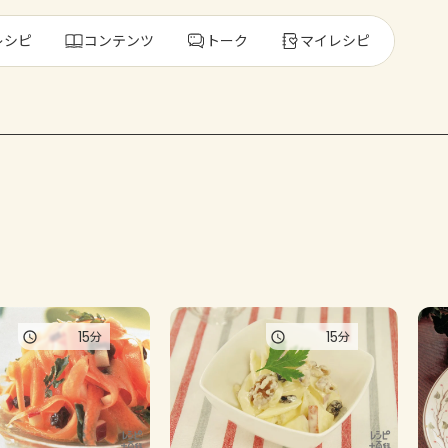
レシピ
コンテンツ
トーク
マイレシピ
レ
人気の食材・
きゅうり
ゴーヤ
15
15
分
分