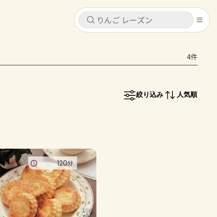
キャンセル
キャンセル
4件
シピ
コンテンツ
ログインするとレシピを保存できます
ログイン
新規登録
絞り込み
人気順
レシピ
ホーム
なす
トマト
とうもろこし
ピーマン
みょうが
コンテンツ
120
分
レシピ
トーク