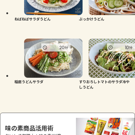
よくあるお問い合わせ
お買い物
ねばねばサラダうどん
ぶっかけうどん
AJINOMOTO PARK とは
20
10
分
分
稲庭うどんサラダ
すりおろしトマトのサラダ冷や
しうどん
味の素商品活用術