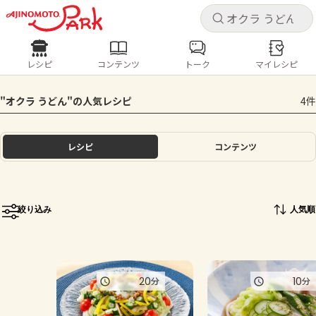
キャ
キャ
レシピ
コンテンツ
トーク
マイレシピ
レシピ
コンテンツ
ログインするとレシピを保存できます
"オクラ うどん"の人気レシピ
4件
ログイン
新規登録
人気の食材・レシピ
レシピ
コンテンツ
ホーム
きゅうり
なす
トマト
とうもろこし
ピーマン
みょうが
ゴーヤ
コンテンツ
絞り込み
人気順
レシピ
トーク
20
10
分
分