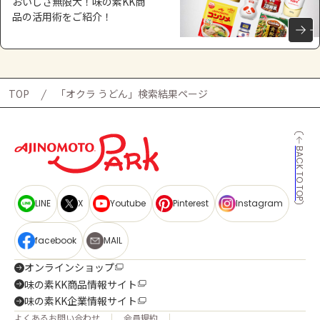
おいしさ無限大！味の素KK商
品の活用術をご紹介！
TOP
「オクラ うどん」検索結果ページ
BACK TO TOP
LINE
X
Youtube
Pinterest
Instagram
facebook
MAIL
オンラインショップ
味の素KK商品情報サイト
味の素KK企業情報サイト
よくあるお問い合わせ
会員規約