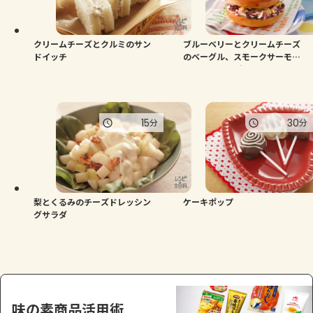
よくあるお問い合わせ
お買い物
クリームチーズとクルミのサン
ブルーベリーとクリームチーズ
ドイッチ
のベーグル、スモークサーモン
のサンドベーグル
AJINOMOTO PARK とは
15
30
分
分
梨とくるみのチーズドレッシン
ケーキポップ
グサラダ
味の素商品活用術