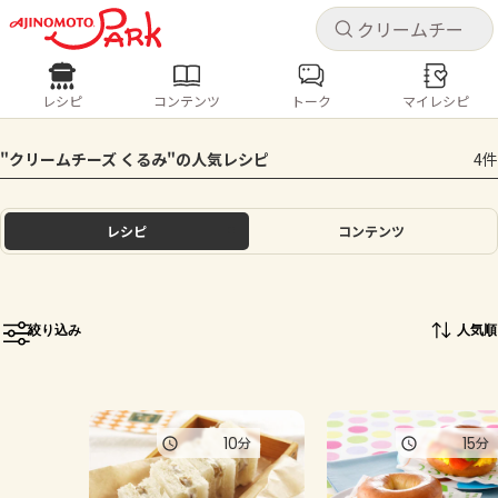
キャ
キャ
レシピ
コンテンツ
トーク
マイレシピ
レシピ
コンテンツ
ログインするとレシピを保存できます
"クリームチーズ くるみ"の人気レシピ
4件
ログイン
新規登録
人気の食材・レシピ
レシピ
コンテンツ
ホーム
きゅうり
なす
トマト
とうもろこし
ピーマン
みょうが
ゴーヤ
コンテンツ
絞り込み
人気順
レシピ
トーク
10
15
分
分