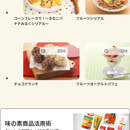
よくあるお問い合わせ
お買い物
コーンフレークで！～きなこバ
フルーツシリアル
ナナみるくシリアル～
AJINOMOTO PARK とは
20
10
分
分
チョコクランチ
フルーツヨーグルトパフェ
味の素商品活用術