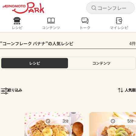
キャ
キャ
レシピ
コンテンツ
トーク
マイレシピ
レシピ
コンテンツ
ログインするとレシピを保存できます
"コーンフレーク バナナ"の人気レシピ
4件
ログイン
新規登録
人気の食材・レシピ
レシピ
コンテンツ
ホーム
きゅうり
なす
トマト
とうもろこし
ピーマン
みょうが
ゴーヤ
コンテンツ
絞り込み
人気順
レシピ
トーク
3
5
分
分