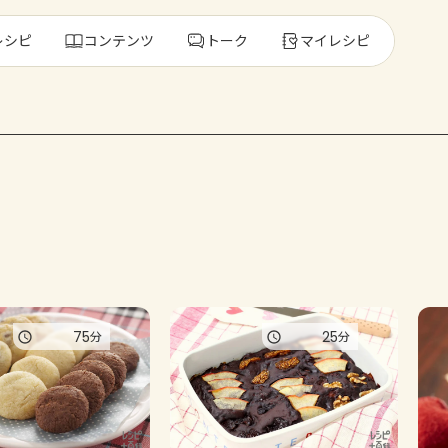
レシピ
コンテンツ
トーク
マイレシピ
レ
人気の食材・
きゅうり
ゴーヤ
75
25
分
分