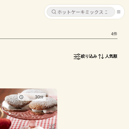
キャンセル
キャンセル
4件
シピ
コンテンツ
ログインするとレシピを保存できます
ログイン
新規登録
絞り込み
人気順
レシピ
ホーム
なす
トマト
とうもろこし
ピーマン
みょうが
コンテンツ
30
分
レシピ
トーク