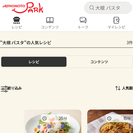
キャ
キャ
レシピ
コンテンツ
トーク
マイレシピ
レシピ
コンテンツ
ログインするとレシピを保存できます
"大根 パスタ"の人気レシピ
3件
ログイン
新規登録
人気の食材・レシピ
レシピ
コンテンツ
ホーム
きゅうり
なす
トマト
とうもろこし
ピーマン
みょうが
ゴーヤ
コンテンツ
絞り込み
人気順
レシピ
トーク
25
15
分
分