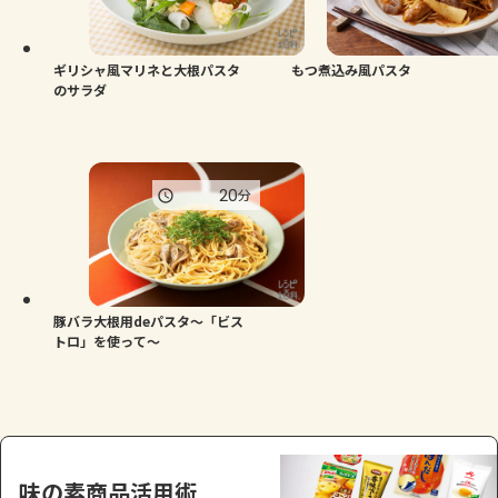
よくあるお問い合わせ
お買い物
ギリシャ風マリネと大根パスタ
もつ煮込み風パスタ
のサラダ
AJINOMOTO PARK とは
20
分
豚バラ大根用deパスタ～「ビス
トロ」を使って～
味の素商品活用術