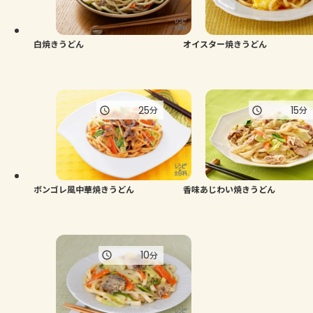
よくあるお問い合わせ
お買い物
白焼きうどん
オイスター焼きうどん
AJINOMOTO PARK とは
25
15
分
分
ボンゴレ風中華焼きうどん
香味あじわい焼きうどん
10
分