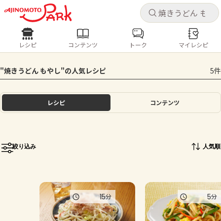
キャ
キャ
レシピ
コンテンツ
トーク
マイレシピ
レシピ
コンテンツ
ログインするとレシピを保存できます
"焼きうどん もやし"の人気レシピ
5件
ログイン
新規登録
人気の食材・レシピ
レシピ
コンテンツ
ホーム
きゅうり
なす
トマト
とうもろこし
ピーマン
みょうが
ゴーヤ
コンテンツ
絞り込み
人気順
レシピ
トーク
15
5
分
分