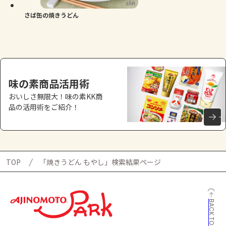
さば缶の焼きうどん
味の素商品活用術
おいしさ無限大！味の素KK商
品の活用術をご紹介！
TOP
「焼きうどん もやし」検索結果ページ
BACK TO TOP