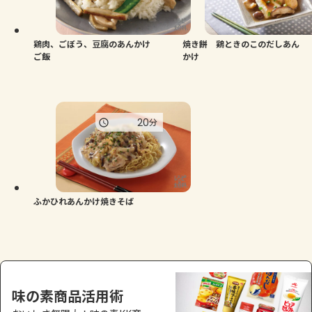
よくあるお問い合わせ
お買い物
鶏肉、ごぼう、豆腐のあんかけ
焼き餅 鶏ときのこのだしあん
ご飯
かけ
AJINOMOTO PARK とは
20
分
ふかひれあんかけ焼きそば
味の素商品活用術