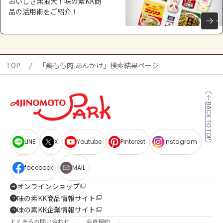
おいしさ無限大！味の素KK商
品の活用術をご紹介！
TOP
「鶏もも肉 あんかけ」検索結果ページ
BACK TO TOP
LINE
X
Youtube
Pinterest
Instagram
facebook
MAIL
オンラインショップ
味の素KK商品情報サイト
味の素KK企業情報サイト
よくあるお問い合わせ
会員規約