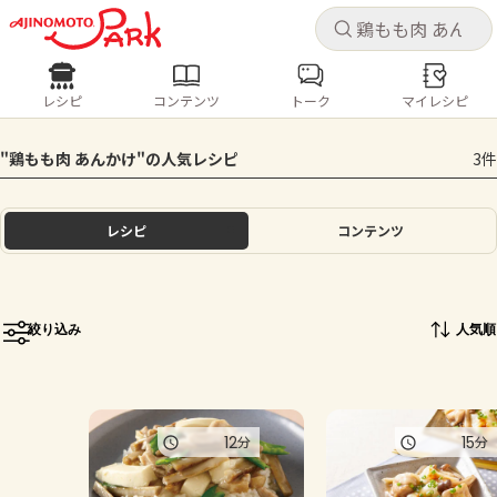
キャ
キャ
レシピ
コンテンツ
トーク
マイレシピ
レシピ
コンテンツ
ログインするとレシピを保存できます
"鶏もも肉 あんかけ"の人気レシピ
3件
ログイン
新規登録
人気の食材・レシピ
レシピ
コンテンツ
ホーム
きゅうり
なす
トマト
とうもろこし
ピーマン
みょうが
ゴーヤ
コンテンツ
絞り込み
人気順
レシピ
トーク
12
15
分
分