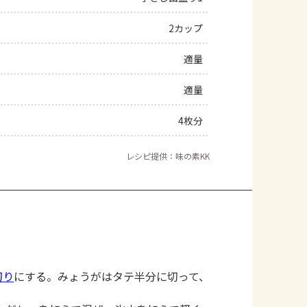
2カップ
適量
適量
4枚分
レシピ提供：味の素KK
切り
にする。みょうがはタテ半分に切って、