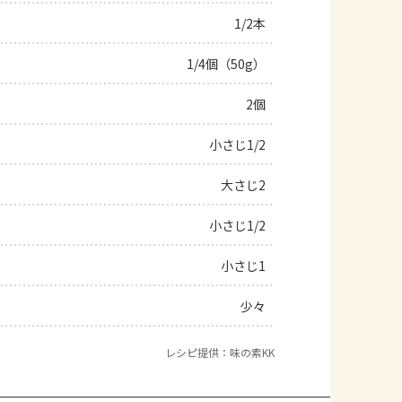
1/2本
よくあるお問い合わせ
1/4個（50g）
お買い物
2個
AJINOMOTO PARK とは
小さじ1/2
大さじ2
小さじ1/2
小さじ1
少々
レシピ提供：味の素KK