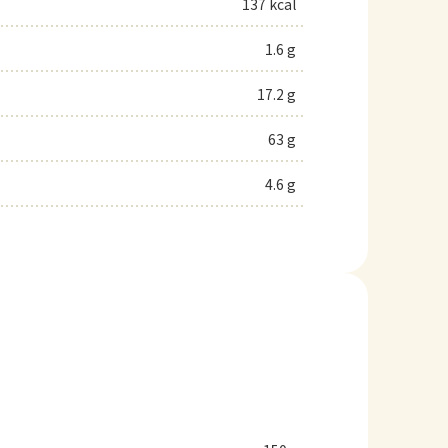
137 kcal
1.6 g
17.2 g
63 g
4.6 g