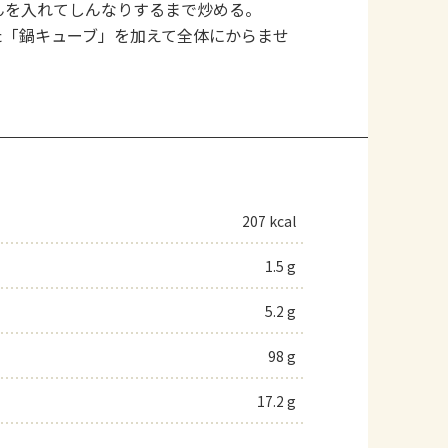
んを入れてしんなりするまで炒める。
た「鍋キューブ」を加えて全体にからませ
207 kcal
1.5 g
5.2 g
98 g
17.2 g