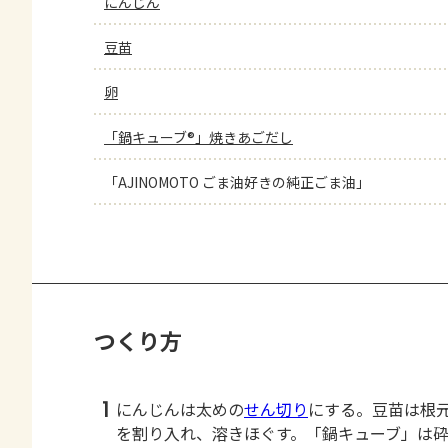
にんじん
豆苗
卵
「鍋キューブ®」焼きあごだし
「AJINOMOTO ごま油好きの純正ごま油」
つくり方
1
にんじんは太めの
せん切り
にする。豆苗は根
を割り入れ、溶きほぐす。「鍋キューブ」は