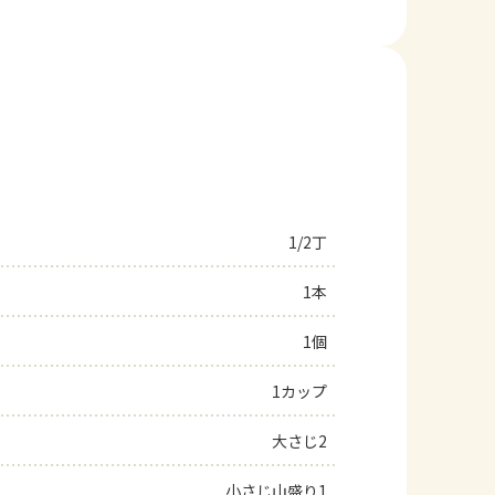
1/2丁
1本
1個
1カップ
大さじ2
小さじ山盛り1