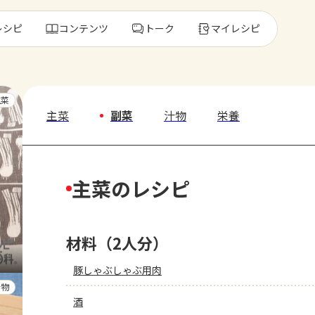
レシピ
コンテンツ
トーク
マイレシピ
レ
主菜
主菜
副菜
汁物
栄養
人気の食材・
主菜のレシピ
きゅうり
ゴーヤ
材料（2人分）
豚しゃぶしゃぶ用肉
汁物
酒