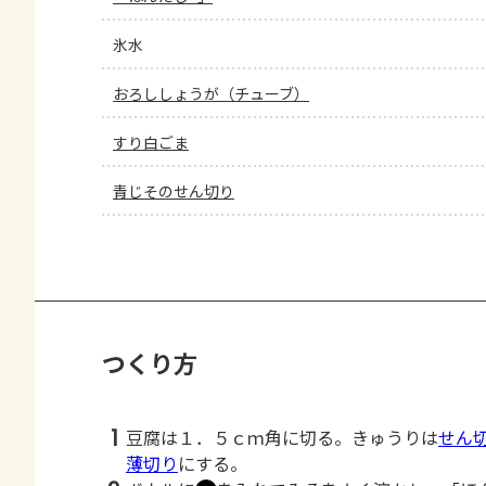
氷水
おろししょうが（チューブ）
すり白ごま
青じそのせん切り
つくり方
1
豆腐は１．５ｃｍ角に切る。きゅうりは
せん
薄切り
にする。