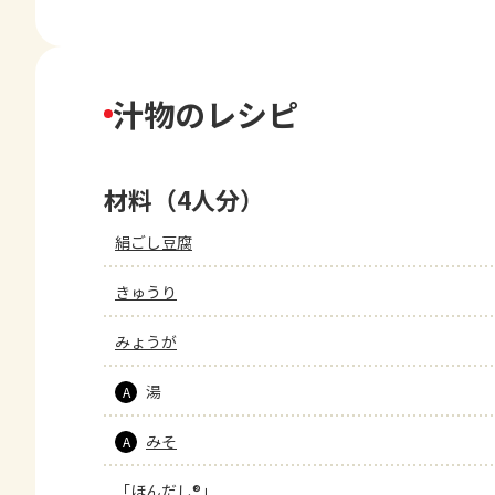
汁物のレシピ
材料（4人分）
絹ごし豆腐
きゅうり
みょうが
湯
A
みそ
A
「ほんだし®」