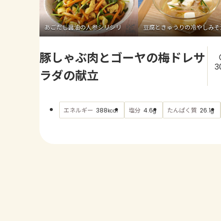
あごだし醤油の人参シリシリ
豆腐ときゅうりの冷やしみそ
豚しゃぶ肉とゴーヤの梅ドレサ
3
ラダの献立
エネルギー
塩分
たんぱく質
388
4.6
26.1
kcal
g
g