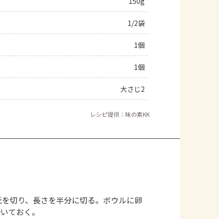
150g
1/2袋
1個
1個
大さじ2
レシピ提供：味の素KK
元を切り、長さを半分に切る。ボウルに卵
砕いておく。