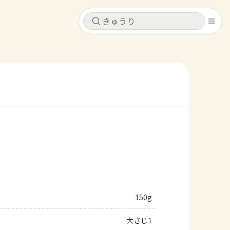
キャンセル
キャンセル
シピ
コンテンツ
ログインするとレシピを保存できます
ログイン
新規登録
レシピ
ホーム
なす
トマト
とうもろこし
ピーマン
みょうが
コンテンツ
レシピ
150g
トーク
大さじ1