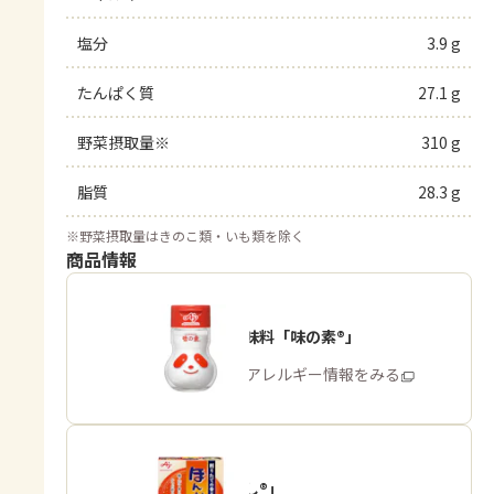
塩分
3.9 g
たんぱく質
27.1 g
野菜摂取量※
310 g
脂質
28.3 g
※
野菜摂取量はきのこ類・いも類を除く
商品情報
うま味調味料「味の素®」
商品・アレルギー情報をみる
「ほんだし®」