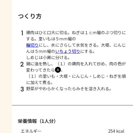
つくり方
1
鶏肉はひと口大に切る。ねぎは１ｃｍ幅のぶつ切りに
する。里いもは５ｍｍ幅の
輪切り
にし、水にさらして水気をきる。大根、にんじ
んは５ｍｍ幅の
いちょう切り
にする。
しめじは小房に分ける。
2
鍋に油を熱し、（１）の鶏肉を入れて炒め、肉の色が
変わってきたら
、
Ａ
（１）の里いも・大根・にんじん・しめじ・ねぎを順
に加えて煮る。
3
野菜がやわらかくなったらみそを溶き入れる。
栄養情報（1人分）
エネルギー
254 kcal