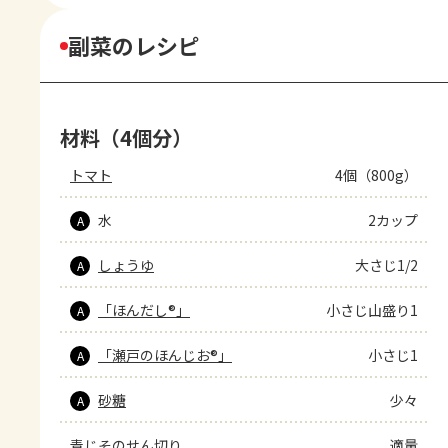
副菜のレシピ
材料（4個分）
トマト
4個（800g）
水
2カップ
A
しょうゆ
大さじ1/2
A
「ほんだし®」
小さじ山盛り1
A
「瀬戸のほんじお®」
小さじ1
A
砂糖
少々
A
青じそのせん切り
適量