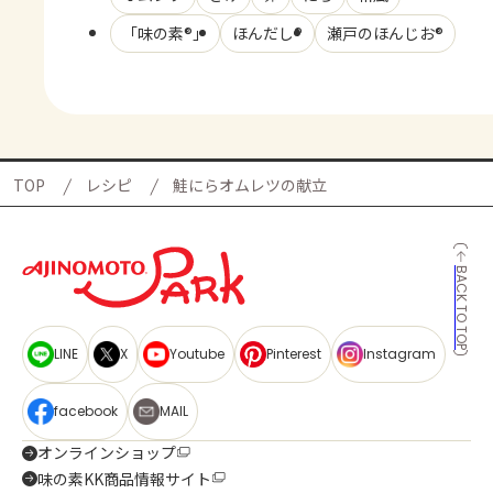
「味の素®」
ほんだし®
瀬戸のほんじお®
TOP
レシピ
鮭にらオムレツの献立
BACK TO TOP
LINE
X
Youtube
Pinterest
Instagram
facebook
MAIL
オンラインショップ
味の素KK商品情報サイト