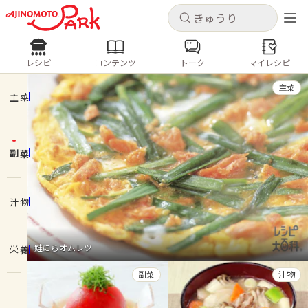
キャンセル
キャンセル
レシピ
コンテンツ
トーク
マイレシピ
レシピ
コンテンツ
ログインするとレシピを保存できます
主菜
ログイン
新規登録
主菜
人気の食材・レシピ
副菜
ホーム
きゅうり
なす
トマト
とうもろこし
ピーマン
みょうが
ゴーヤ
コンテンツ
汁物
レシピ
鮭にらオムレツ
栄養
トーク
副菜
汁物