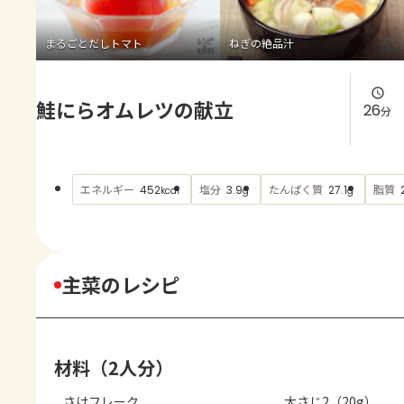
よくあるお問い合わせ
まるごとだしトマト
ねぎの絶品汁
お買い物
鮭にらオムレツの献立
AJINOMOTO PARK とは
26
分
エネルギー
塩分
たんぱく質
脂質
452
3.9
27.1
kcal
g
g
主菜のレシピ
材料（2人分）
さけフレーク
大さじ2（20g）