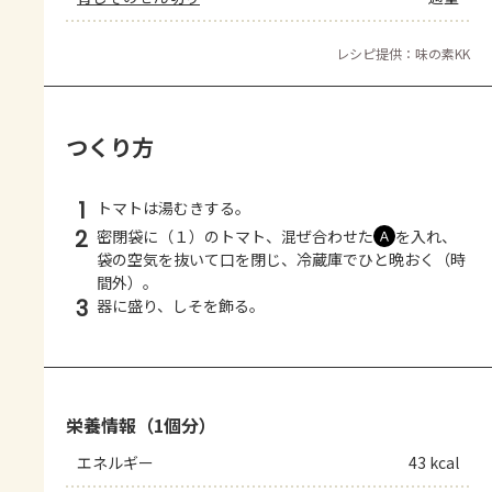
レシピ提供：味の素KK
つくり方
1
トマトは湯むきする。
2
密閉袋に（１）のトマト、混ぜ合わせた
を入れ、
Ａ
袋の空気を抜いて口を閉じ、冷蔵庫でひと晩おく（時
間外）。
3
器に盛り、しそを飾る。
栄養情報（1個分）
エネルギー
43 kcal