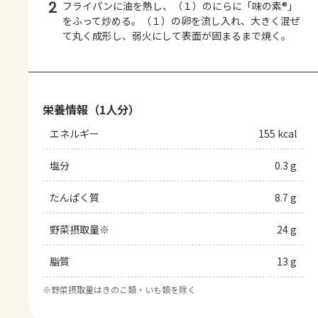
2
フライパンに油を熱し、（１）のにらに「味の素®」
をふって炒める。（１）の卵を流し入れ、大きく混ぜ
て丸く成形し、弱火にして表面が固まるまで焼く。
栄養情報（1人分）
エネルギー
155 kcal
塩分
0.3 g
たんぱく質
8.7 g
野菜摂取量※
24 g
脂質
13 g
※
野菜摂取量はきのこ類・いも類を除く