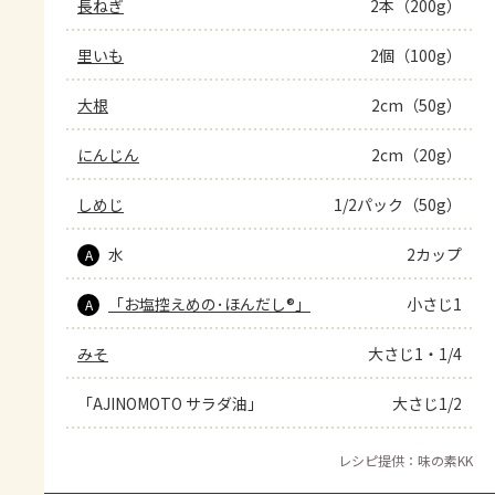
長ねぎ
2本（200g）
里いも
2個（100g）
大根
2cm（50g）
にんじん
2cm（20g）
しめじ
1/2パック（50g）
水
2カップ
A
「お塩控えめの･ほんだし®」
小さじ1
A
みそ
大さじ1・1/4
「AJINOMOTO サラダ油」
大さじ1/2
レシピ提供：味の素KK