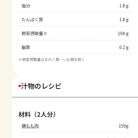
塩分
1.8 g
たんぱく質
1.8 g
野菜摂取量※
194 g
脂質
0.2 g
※
野菜摂取量はきのこ類・いも類を除く
汁物のレシピ
材料（2人分）
鶏もも肉
150g