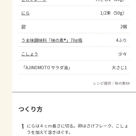
にら
1/2束（50g）
卵
2個
うま味調味料「味の素®」70g瓶
4ふり
こしょう
少々
「AJINOMOTO サラダ油」
大さじ1
レシピ提供：味の素KK
つくり方
1
にらは４ｃｍ長さに切る。卵はさけフレーク、こしょ
うを加えて溶きほぐす。