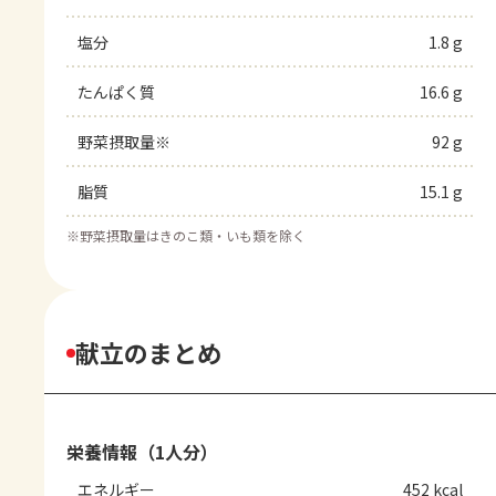
塩分
1.8 g
たんぱく質
16.6 g
野菜摂取量※
92 g
脂質
15.1 g
※
野菜摂取量はきのこ類・いも類を除く
献立のまとめ
栄養情報（1人分）
エネルギー
452 kcal