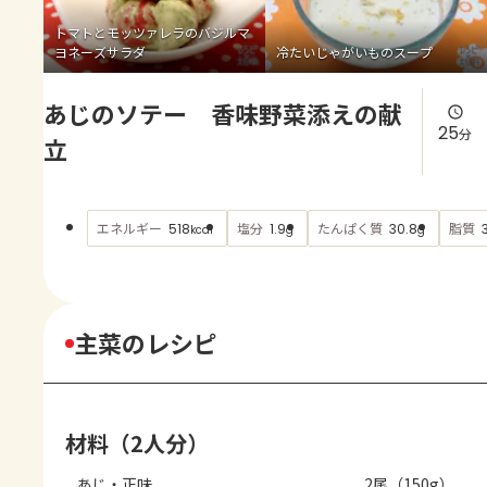
よくあるお問い合わせ
トマトとモッツァレラのバジルマ
ヨネーズサラダ
冷たいじゃがいものスープ
お買い物
あじのソテー 香味野菜添えの献
AJINOMOTO PARK とは
25
分
立
エネルギー
塩分
たんぱく質
脂質
518
1.9
30.8
kcal
g
g
主菜のレシピ
材料（2人分）
あじ・正味
2尾（150g）