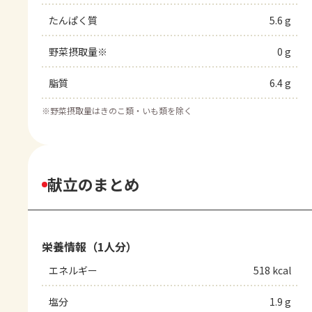
たんぱく質
5.6 g
野菜摂取量※
0 g
脂質
6.4 g
※
野菜摂取量はきのこ類・いも類を除く
献立のまとめ
栄養情報（1人分）
エネルギー
518 kcal
塩分
1.9 g