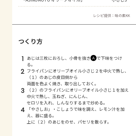
レシピ提供：味の素KK
つくり方
1
あじは三枚におろし、小骨を抜き
で下味をつけ
Ａ
る。
2
フライパンにオリーブオイル小さじ２を中火で熱し、
（１）のあじの皮目側から
両面を色よく焼き、取り出しておく。
3
（２）のフライパンにオリーブオイル小さじ１を加え
中火で熱し、玉ねぎ、にんじん、
セロリを入れ、しんなりするまで炒める。
4
「やさしお」・こしょうで味を調え、レモン汁を加
え、器に盛る。
上に（２）のあじをのせ、パセリを散らす。