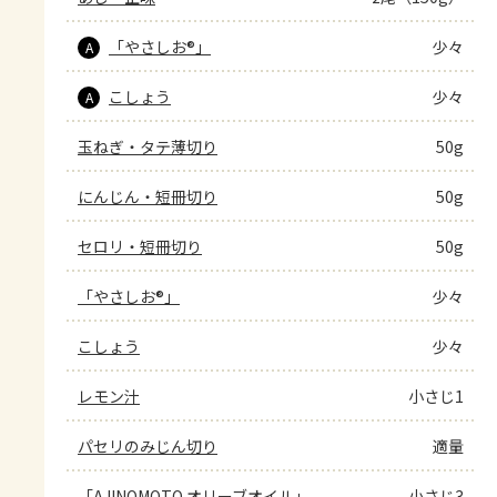
「やさしお®」
少々
A
こしょう
少々
A
玉ねぎ・タテ薄切り
50g
にんじん・短冊切り
50g
セロリ・短冊切り
50g
「やさしお®」
少々
こしょう
少々
レモン汁
小さじ1
パセリのみじん切り
適量
「AJINOMOTO オリーブオイル」
小さじ3