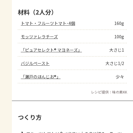
材料（2人分）
トマト・フルーツトマト･4個
160g
モッツァレラチーズ
100g
「ピュアセレクト® マヨネーズ」
大さじ1
バジルペースト
大さじ1/2
「瀬戸のほんじお®」
少々
レシピ提供：味の素KK
つくり方