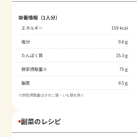
栄養情報（1人分）
エネルギー
159 kcal
塩分
0.6 g
たんぱく質
15.3 g
野菜摂取量※
75 g
脂質
9.5 g
※
野菜摂取量はきのこ類・いも類を除く
副菜のレシピ