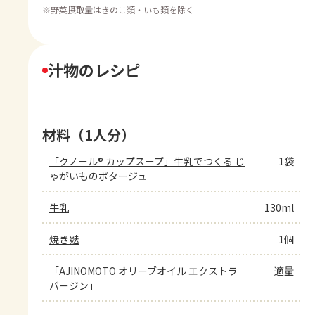
※
野菜摂取量はきのこ類・いも類を除く
汁物のレシピ
材料（1人分）
「クノール® カップスープ」牛乳でつくる じ
1袋
ゃがいものポタージュ
牛乳
130ml
焼き麩
1個
「AJINOMOTO オリーブオイル エクストラ
適量
バージン」