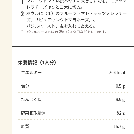
1
フルーツトマトは食べやすい大きさに切る。モッツァ
レラチーズはひと口大に切る。
2
ボウルに（１）のフルーツトマト・モッツァレラチー
ズ、「ピュアセレクトマヨネーズ」、
バジルペースト、塩を入れてあえる。
＊
バジルペーストは市販のパスタ用などを使います。
栄養情報（1人分）
エネルギー
204 kcal
塩分
0.5 g
たんぱく質
9.9 g
野菜摂取量※
82 g
脂質
15.7 g