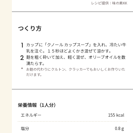
レシピ提供：味の素KK
つくり方
1
カップに「クノール カップスープ」を入れ、冷たい牛
乳を注ぐ。１５秒ほどよくかき混ぜて溶かす。
2
麩を粗く砕いて加え、軽く混ぜ、オリーブオイルを数
滴たらす。
＊
お麩の代わりにクルトン、クラッカーでもおいしくお作りいた
だけます。
栄養情報（1人分）
エネルギー
155 kcal
塩分
0.8 g