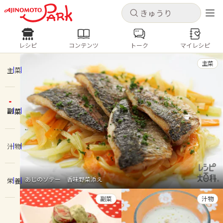
キャンセル
キャンセル
レシピ
コンテンツ
トーク
マイレシピ
レシピ
コンテンツ
ログインするとレシピを保存できます
主菜
ログイン
新規登録
主菜
人気の食材・レシピ
副菜
ホーム
きゅうり
なす
トマト
とうもろこし
ピーマン
みょうが
ゴーヤ
コンテンツ
汁物
レシピ
あじのソテー 香味野菜添え
栄養
トーク
副菜
汁物