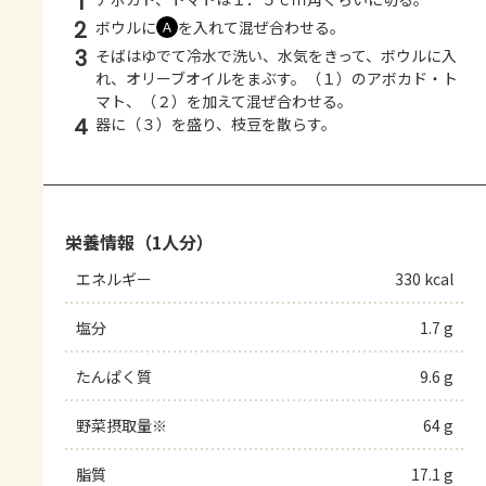
1
2
ボウルに
を入れて混ぜ合わせる。
Ａ
3
そばはゆでて冷水で洗い、水気をきって、ボウルに入
れ、オリーブオイルをまぶす。（１）のアボカド・ト
マト、（２）を加えて混ぜ合わせる。
4
器に（３）を盛り、枝豆を散らす。
栄養情報（1人分）
エネルギー
330 kcal
塩分
1.7 g
たんぱく質
9.6 g
野菜摂取量※
64 g
脂質
17.1 g