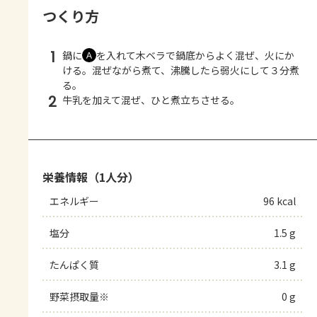
つくり方
1
鍋に
を入れて木ベラで鍋底からよく混ぜ、火にか
Ａ
ける。混ぜながら煮て、沸騰したら弱火にして３分煮
る。
2
牛乳を加えて混ぜ、ひと煮立ちさせる。
栄養情報（1人分）
エネルギー
96 kcal
塩分
1.5 g
たんぱく質
3.1 g
野菜摂取量※
0 g