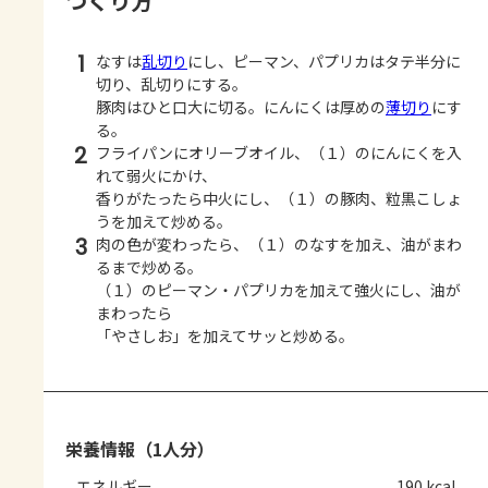
つくり方
1
なすは
乱切り
にし、ピーマン、パプリカはタテ半分に
切り、乱切りにする。
豚肉はひと口大に切る。にんにくは厚めの
薄切り
にす
る。
2
フライパンにオリーブオイル、（１）のにんにくを入
れて弱火にかけ、
香りがたったら中火にし、（１）の豚肉、粒黒こしょ
うを加えて炒める。
3
肉の色が変わったら、（１）のなすを加え、油がまわ
るまで炒める。
（１）のピーマン・パプリカを加えて強火にし、油が
まわったら
「やさしお」を加えてサッと炒める。
栄養情報（1人分）
エネルギー
190 kcal