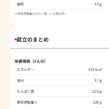
脂質
3.4 g
※
野菜摂取量はきのこ類・いも類を除く
献立のまとめ
栄養情報（1人分）
エネルギー
616 kcal
塩分
3.7 g
たんぱく質
22.6 g
野菜摂取量※
228 g