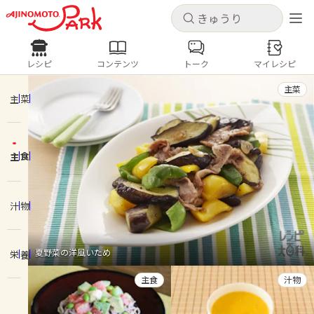
キャンセル
キャンセル
レシピ
コンテンツ
トーク
マイレシピ
レシピ
コンテンツ
ログインするとレシピを保存できます
主菜
ログイン
新規登録
主菜
人気の食材・レシピ
主食
ホーム
きゅうり
なす
トマト
とうもろこし
ピーマン
みょうが
ゴーヤ
コンテンツ
汁物
レシピ
夏野菜の洋風いため
栄養
トーク
主食
汁物