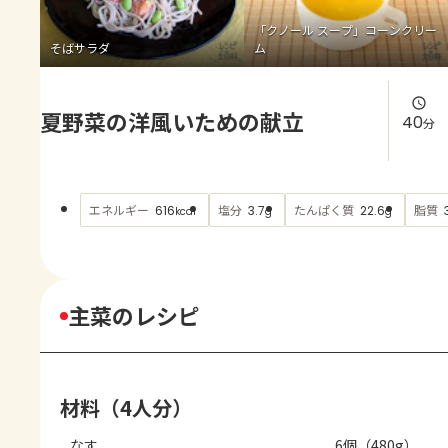
よくあるお問い合わせ
「クノール スープ」コーンクリー
そばサラダ
ム
お買い物
夏野菜の洋風いための献立
AJINOMOTO PARK とは
40
分
エネルギー
塩分
たんぱく質
脂質
616
3.7
22.6
kcal
g
g
主菜のレシピ
材料（4人分）
なす
6個（480g）