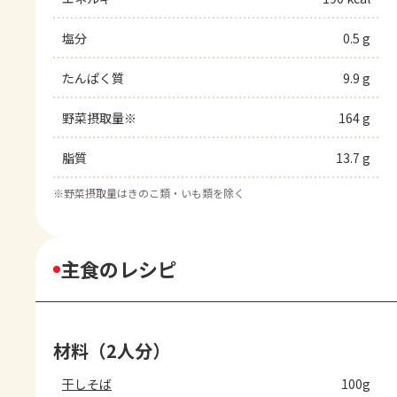
塩分
0.5 g
たんぱく質
9.9 g
野菜摂取量※
164 g
脂質
13.7 g
※
野菜摂取量はきのこ類・いも類を除く
主食のレシピ
材料（2人分）
干しそば
100g