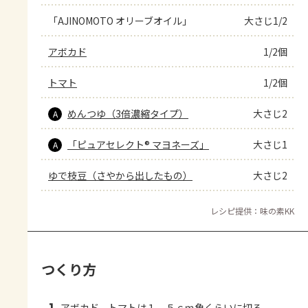
「AJINOMOTO オリーブオイル」
大さじ1/2
アボカド
1/2個
トマト
1/2個
めんつゆ（3倍濃縮タイプ）
大さじ2
A
「ピュアセレクト® マヨネーズ」
大さじ1
A
ゆで枝豆（さやから出したもの）
大さじ2
レシピ提供：味の素KK
つくり方
アボカド、トマトは１．５ｃｍ角くらいに切る。