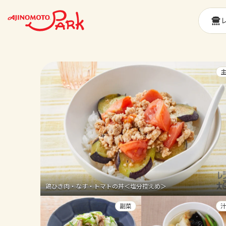
鶏ひき肉・なす・トマトの丼＜塩分控えめ＞
副菜