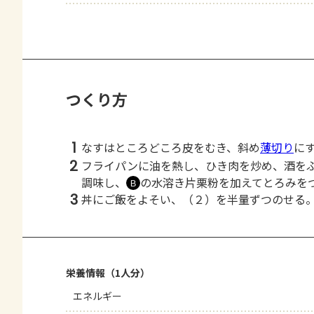
つくり方
1
なすはところどころ皮をむき、斜め
薄切り
に
2
フライパンに油を熱し、ひき肉を炒め、酒を
調味し、
の水溶き片栗粉を加えてとろみを
Ｂ
3
丼にご飯をよそい、（２）を半量ずつのせる
栄養情報（1人分）
エネルギー