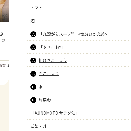
トマト
酒
「丸鶏がらスープ™」<塩分ひかえめ>
A
5
分
「やさしお®」
A
粗びきこしょう
A
もっと見る
脂質
23.2
g
白こしょう
A
水
B
片栗粉
B
「AJINOMOTO サラダ油」
ご飯・丼