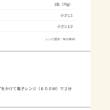
1缶（70g）
小さじ1
小さじ1/2
レシピ提供：味の素KK
。
プをかけて電子レンジ（６００Ｗ）で２分