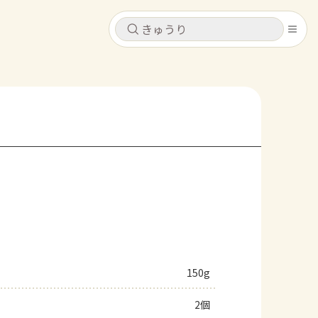
キャンセル
キャンセル
シピ
コンテンツ
ログインするとレシピを保存できます
ログイン
新規登録
レシピ
ホーム
なす
トマト
とうもろこし
ピーマン
みょうが
コンテンツ
レシピ
150g
トーク
2個