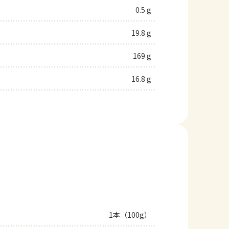
0.5 g
19.8 g
169 g
16.8 g
1本（100g）