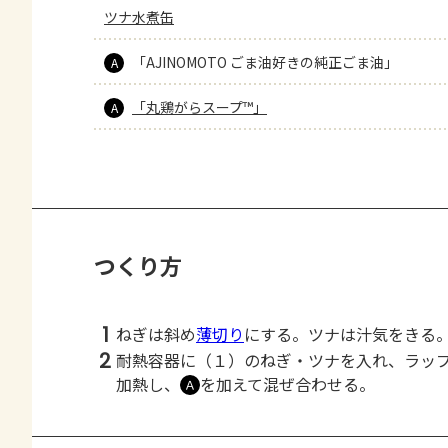
ツナ水煮缶
「AJINOMOTO ごま油好きの純正ごま油」
A
「丸鶏がらスープ™」
A
つくり方
1
ねぎは斜め
薄切り
にする。ツナは汁気をきる
2
耐熱容器に（１）のねぎ・ツナを入れ、ラッ
加熱し、
を加えて混ぜ合わせる。
Ａ