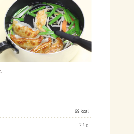
す。
69 kcal
2.1 g