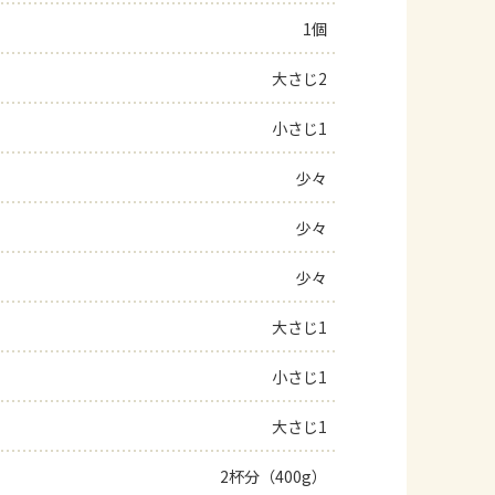
1個
よくあるお問い合わせ
大さじ2
お買い物
小さじ1
AJINOMOTO PARK とは
少々
少々
少々
大さじ1
小さじ1
大さじ1
2杯分（400g）