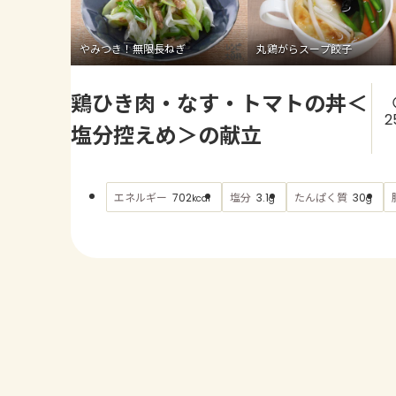
やみつき！無限長ねぎ
丸鶏がらスープ餃子
鶏ひき肉・なす・トマトの丼＜
2
塩分控えめ＞の献立
エネルギー
塩分
たんぱく質
702
3.1
30
kcal
g
g