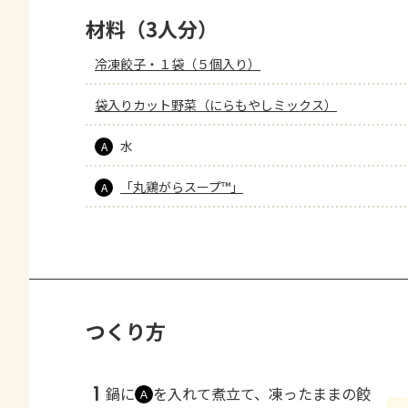
材料（3人分）
冷凍餃子・１袋（５個入り）
袋入りカット野菜（にらもやしミックス）
水
A
「丸鶏がらスープ™」
A
つくり方
1
鍋に
を入れて煮立て、凍ったままの餃
Ａ