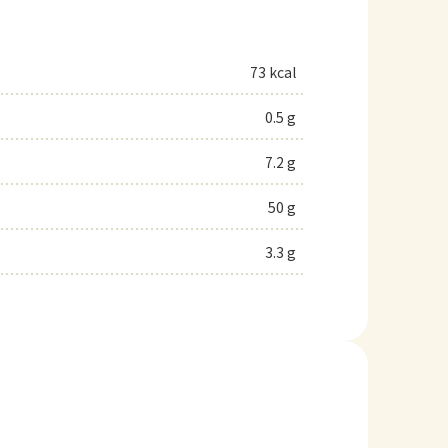
73 kcal
0.5 g
7.2 g
50 g
3.3 g