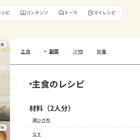
レシピ
コンテンツ
トーク
マイレシピ
レ
主食
主食
副菜
汁物
栄養
人気の食材・
主食のレシピ
きゅうり
ゴーヤ
材料（2人分）
鶏ひき肉
汁物
なす