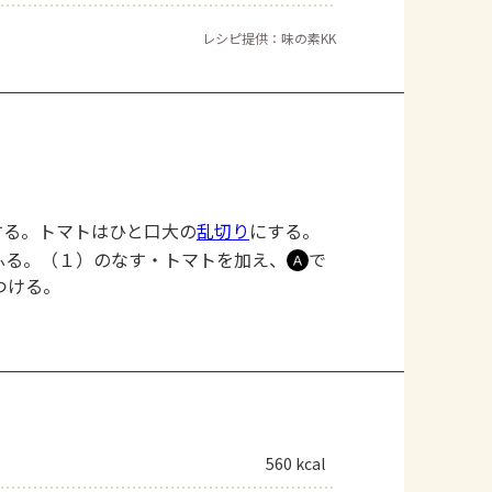
レシピ提供：味の素KK
する。トマトはひと口大の
乱切り
にする。
ふる。（１）のなす・トマトを加え、
で
Ａ
つける。
。
560 kcal