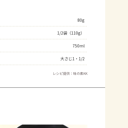
80g
1/2袋（110g）
750ml
大さじ1・1/2
レシピ提供：味の素KK