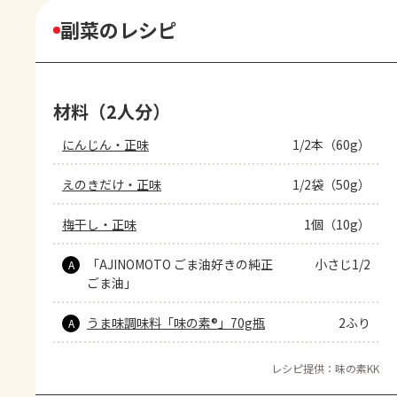
副菜のレシピ
材料（2人分）
にんじん・正味
1/2本（60g）
えのきだけ・正味
1/2袋（50g）
梅干し・正味
1個（10g）
「AJINOMOTO ごま油好きの純正
小さじ1/2
A
ごま油」
うま味調味料「味の素®」70g瓶
2ふり
A
レシピ提供：味の素KK