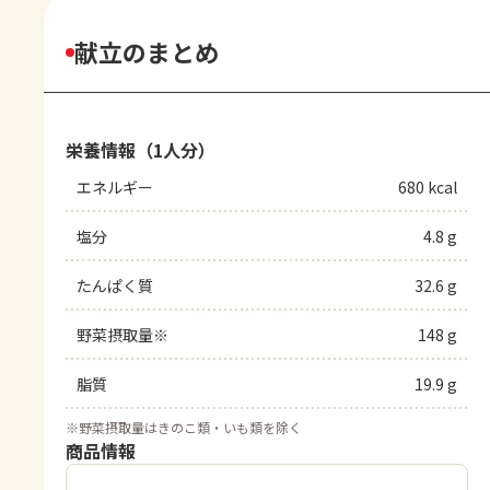
献立のまとめ
栄養情報（1人分）
エネルギー
680 kcal
塩分
4.8 g
たんぱく質
32.6 g
野菜摂取量※
148 g
脂質
19.9 g
※
野菜摂取量はきのこ類・いも類を除く
商品情報