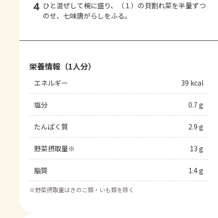
4
ひと混ぜして椀に盛り、（１）の貝割れ菜を半量ずつ
のせ、七味唐がらしをふる。
栄養情報（1人分）
エネルギー
39 kcal
塩分
0.7 g
たんぱく質
2.9 g
野菜摂取量※
13 g
脂質
1.4 g
※
野菜摂取量はきのこ類・いも類を除く