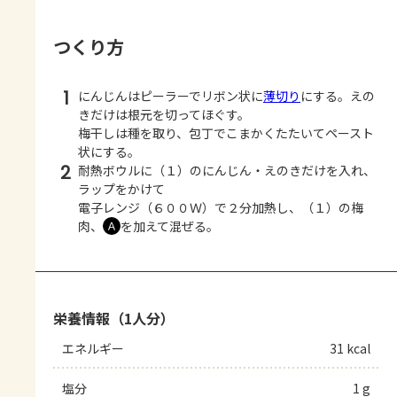
つくり方
1
にんじんはピーラーでリボン状に
薄切り
にする。えの
きだけは根元を切ってほぐす。
梅干しは種を取り、包丁でこまかくたたいてペースト
状にする。
2
耐熱ボウルに（１）のにんじん・えのきだけを入れ、
ラップをかけて
電子レンジ（６００Ｗ）で２分加熱し、（１）の梅
肉、
を加えて混ぜる。
Ａ
栄養情報（1人分）
エネルギー
31 kcal
塩分
1 g