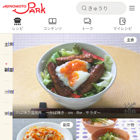
キャンセル
キャンセル
レシピ
コンテンツ
トーク
マイレシピ
レシピ
コンテンツ
ログインするとレシピを保存できます
主食
ログイン
新規登録
主食
人気の食材・レシピ
副菜
ホーム
きゅうり
なす
トマト
とうもろこし
ピーマン
みょうが
ゴーヤ
コンテンツ
汁物
レシピ
かば焼き温玉丼 ～かば焼き on the サラダ～
栄養
トーク
副菜
汁物