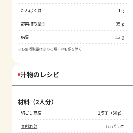
たんぱく質
1 g
野菜摂取量※
35 g
脂質
1.3 g
※
野菜摂取量はきのこ類・いも類を除く
汁物のレシピ
材料（2人分）
絹ごし豆腐
1/5丁（60g）
貝割れ菜
1/2パック