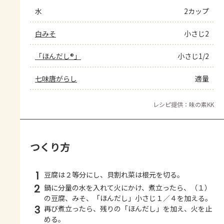
水
2カップ
白みそ
小さじ2
「ほんだし®」
小さじ1/2
七味唐がらし
適量
レシピ提供：味の素KK
つくり方
1
豆腐は２等分にし、貝割れ菜は根元を切る。
2
鍋に分量の水を入れて火にかけ、煮立ったら、（１）
の豆腐、みそ、「ほんだし」小さじ１／４を加える。
3
再び煮立ったら、残りの「ほんだし」を加え、火を止
める。