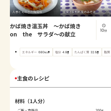
よくあるお問い合わせ
人参とえのきの梅風味
豆腐と貝割れ菜のみそ汁
お買い物
かば焼き温玉丼 ～かば焼き
AJINOMOTO PARK とは
10
分
on the サラダ～の献立
エネルギー
塩分
たんぱく質
脂質
680
4.8
32.6
kcal
g
g
主食のレシピ
材料（1人分）
ご飯・市販品
200g