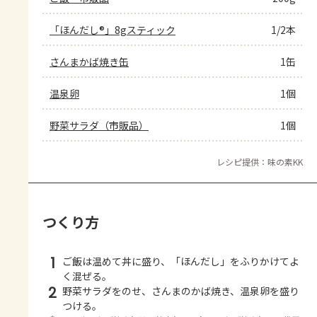
「ほんだし®」8gスティック
1/2本
さんまかば焼き缶
1缶
温泉卵
1個
野菜サラダ（市販品）
1個
レシピ提供：味の素KK
つくり方
1
ご飯は温めて丼に盛り、「ほんだし」をふりかけてよ
く混ぜる。
2
野菜サラダをのせ、さんまのかば焼き、温泉卵を盛り
つける。