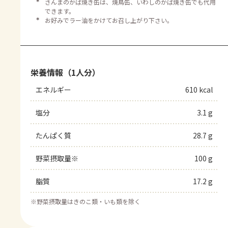
＊
さんまのかば焼き缶は、焼鳥缶、いわしのかば焼き缶でも代用
できます。
＊
お好みでラー油をかけてお召し上がり下さい。
栄養情報（1人分）
エネルギー
610 kcal
塩分
3.1 g
たんぱく質
28.7 g
野菜摂取量※
100 g
脂質
17.2 g
※
野菜摂取量はきのこ類・いも類を除く