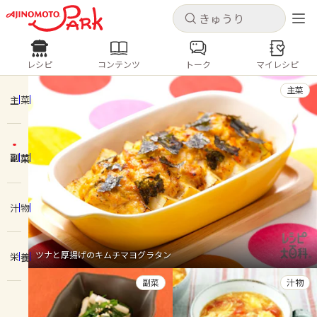
キャンセル
キャンセル
レシピ
コンテンツ
トーク
マイレシピ
レシピ
コンテンツ
ログインするとレシピを保存できます
主菜
ログイン
新規登録
主菜
人気の食材・レシピ
副菜
ホーム
きゅうり
なす
トマト
とうもろこし
ピーマン
みょうが
ゴーヤ
コンテンツ
汁物
レシピ
ツナと厚揚げのキムチマヨグラタン
栄養
トーク
副菜
汁物