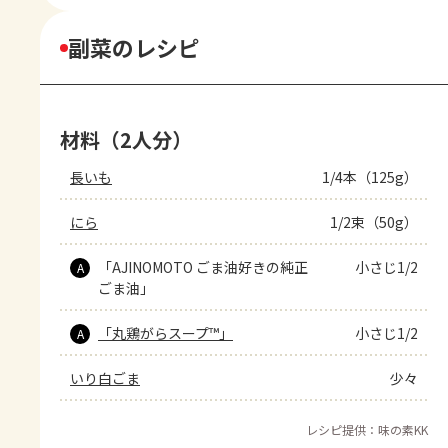
副菜のレシピ
材料（2人分）
長いも
1/4本（125g）
にら
1/2束（50g）
「AJINOMOTO ごま油好きの純正
小さじ1/2
A
ごま油」
「丸鶏がらスープ™」
小さじ1/2
A
いり白ごま
少々
レシピ提供：味の素KK