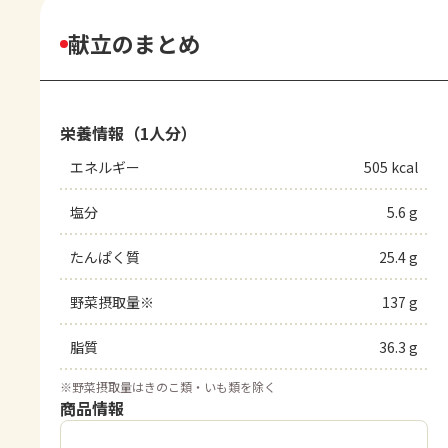
献立のまとめ
栄養情報（1人分）
エネルギー
505 kcal
塩分
5.6 g
たんぱく質
25.4 g
野菜摂取量※
137 g
脂質
36.3 g
※
野菜摂取量はきのこ類・いも類を除く
商品情報