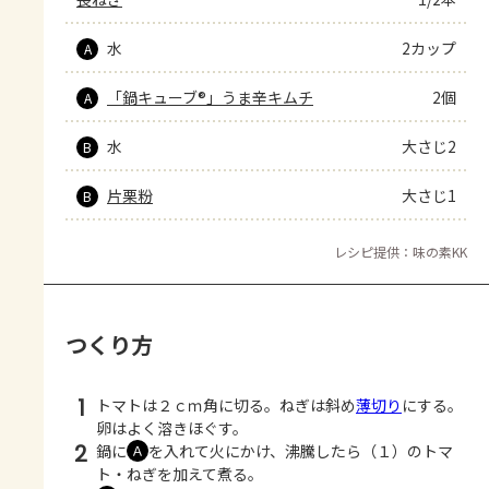
水
2カップ
A
「鍋キューブ®」うま辛キムチ
2個
A
水
大さじ2
B
片栗粉
大さじ1
B
レシピ提供：味の素KK
つくり方
1
トマトは２ｃｍ角に切る。ねぎは斜め
薄切り
にする。
卵はよく溶きほぐす。
2
鍋に
を入れて火にかけ、沸騰したら（１）のトマ
Ａ
ト・ねぎを加えて煮る。