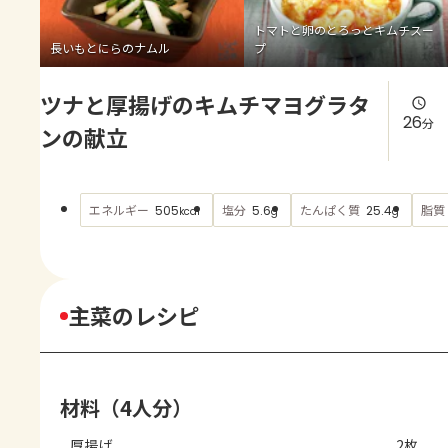
よくあるお問い合わせ
トマトと卵のとろっとキムチスー
長いもとにらのナムル
プ
お買い物
ツナと厚揚げのキムチマヨグラタ
AJINOMOTO PARK とは
26
分
ンの献立
エネルギー
塩分
たんぱく質
脂質
505
5.6
25.4
kcal
g
g
主菜のレシピ
材料（4人分）
厚揚げ
2枚