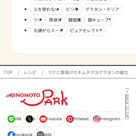
火を使わない
ピリ辛
グラタン・ドリア
ツナ
厚揚げ
韓国風
鍋キューブ®
丸鶏がらスープ
ピュアセレクト®
TOP
レシピ
ツナと厚揚げのキムチマヨグラタンの献立
BACK TO TOP
LINE
X
Youtube
Pinterest
Instagram
facebook
MAIL