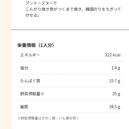
ブントースターで
こんがり焼き色がつくまで焼き、韓国のりをちぎって
のせる。
栄養情報（1人分）
エネルギー
322 kcal
塩分
1.4 g
たんぱく質
15.7 g
野菜摂取量※
25 g
脂質
28.5 g
※
野菜摂取量はきのこ類・いも類を除く