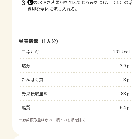
3
の水溶き片栗粉を加えてとろみをつけ、（１）の溶
Ｂ
き卵を全体に流し入れる。
栄養情報（1人分）
エネルギー
131 kcal
塩分
3.9 g
たんぱく質
8 g
野菜摂取量※
88 g
脂質
6.4 g
※
野菜摂取量はきのこ類・いも類を除く