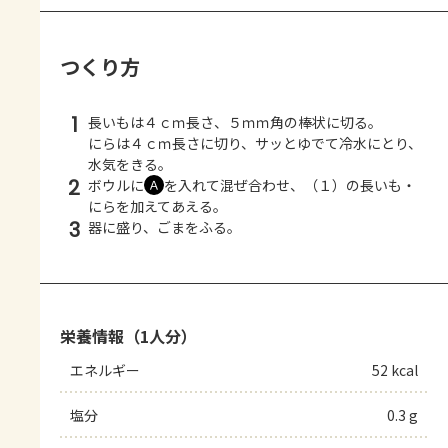
つくり方
1
長いもは４ｃｍ長さ、５ｍｍ角の棒状に切る。
にらは４ｃｍ長さに切り、サッとゆでて冷水にとり、
水気をきる。
2
ボウルに
を入れて混ぜ合わせ、（１）の長いも・
Ａ
にらを加えてあえる。
3
器に盛り、ごまをふる。
栄養情報（1人分）
エネルギー
52 kcal
塩分
0.3 g