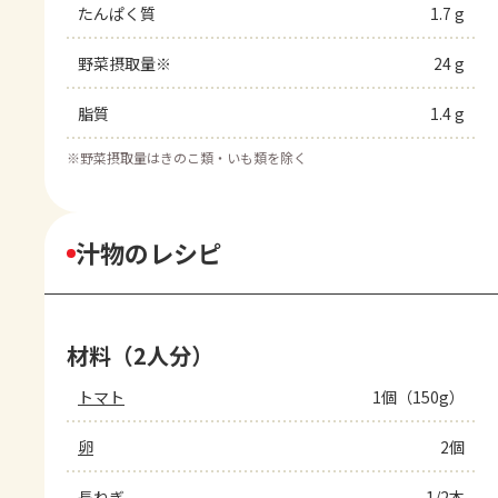
たんぱく質
1.7 g
野菜摂取量※
24 g
脂質
1.4 g
※
野菜摂取量はきのこ類・いも類を除く
汁物のレシピ
材料（2人分）
トマト
1個（150g）
卵
2個
長ねぎ
1/2本