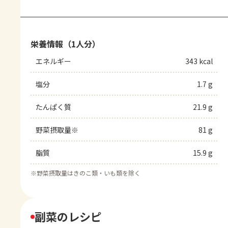
栄養情報（1人分）
エネルギー
343 kcal
塩分
1.7 g
たんぱく質
21.9 g
野菜摂取量※
81 g
脂質
15.9 g
※
野菜摂取量はきのこ類・いも類を除く
副菜のレシピ