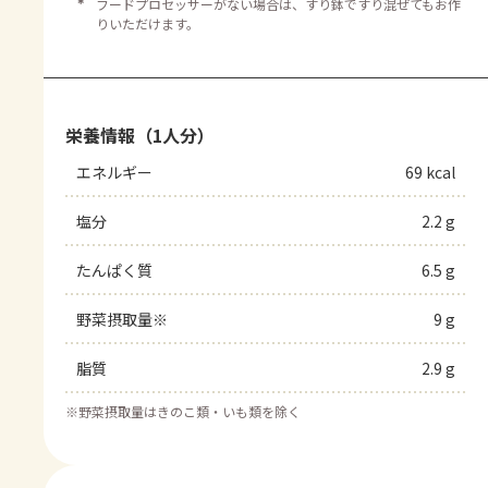
＊
フードプロセッサーがない場合は、すり鉢ですり混ぜてもお作
りいただけます。
栄養情報（1人分）
エネルギー
69 kcal
塩分
2.2 g
たんぱく質
6.5 g
野菜摂取量※
9 g
脂質
2.9 g
※
野菜摂取量はきのこ類・いも類を除く