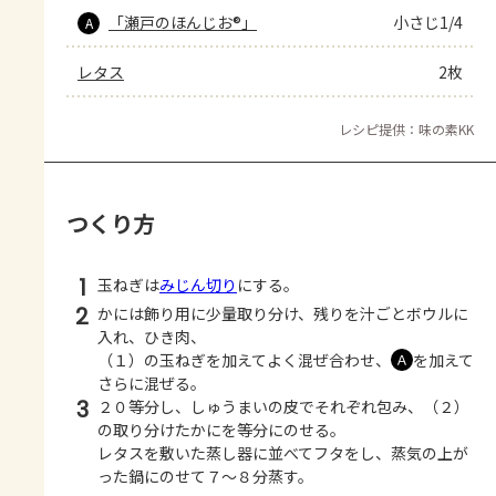
「瀬戸のほんじお®」
小さじ1/4
A
レタス
2枚
レシピ提供：味の素KK
つくり方
1
玉ねぎは
みじん切り
にする。
2
かには飾り用に少量取り分け、残りを汁ごとボウルに
入れ、ひき肉、
（１）の玉ねぎを加えてよく混ぜ合わせ、
を加えて
Ａ
さらに混ぜる。
3
２０等分し、しゅうまいの皮でそれぞれ包み、（２）
の取り分けたかにを等分にのせる。
レタスを敷いた蒸し器に並べてフタをし、蒸気の上が
った鍋にのせて７～８分蒸す。