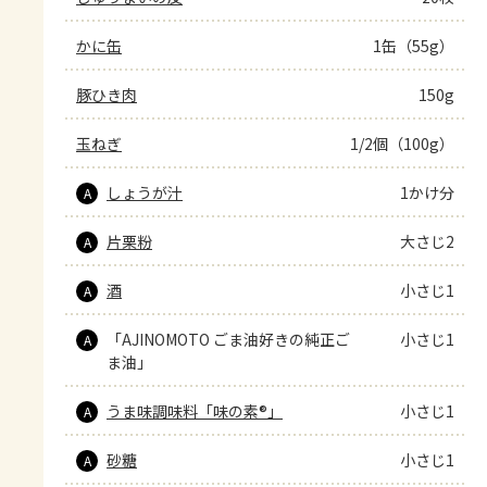
かに缶
1缶（55g）
豚ひき肉
150g
玉ねぎ
1/2個（100g）
しょうが汁
1かけ分
A
片栗粉
大さじ2
A
酒
小さじ1
A
「AJINOMOTO ごま油好きの純正ご
小さじ1
A
ま油」
うま味調味料「味の素®」
小さじ1
A
砂糖
小さじ1
A