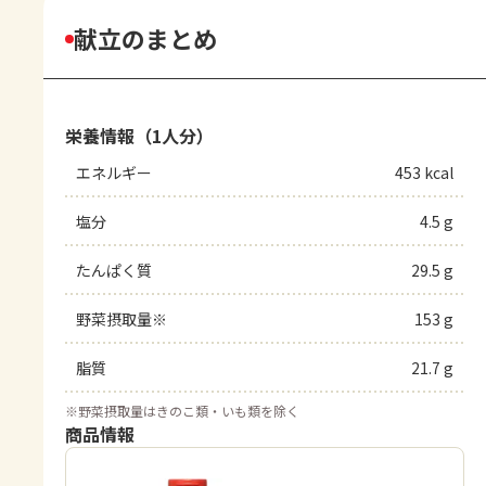
献立のまとめ
栄養情報（1人分）
エネルギー
453 kcal
塩分
4.5 g
たんぱく質
29.5 g
野菜摂取量※
153 g
脂質
21.7 g
※
野菜摂取量はきのこ類・いも類を除く
商品情報