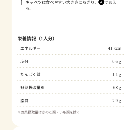
1
キャベツは食べやすい大きさにちぎり、
であえ
Ａ
る。
栄養情報（1人分）
エネルギー
41 kcal
塩分
0.6 g
たんぱく質
1.1 g
野菜摂取量※
63 g
脂質
2.9 g
※
野菜摂取量はきのこ類・いも類を除く