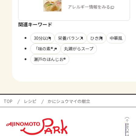
商品・アレルギー情報をみる
関連キーワード
30分以内
栄養バランス
ひき肉
中華風
「味の素®」
丸鶏がらスープ
瀬戸のほんじお®
TOP
レシピ
かにシュウマイの献立
BACK TO TOP