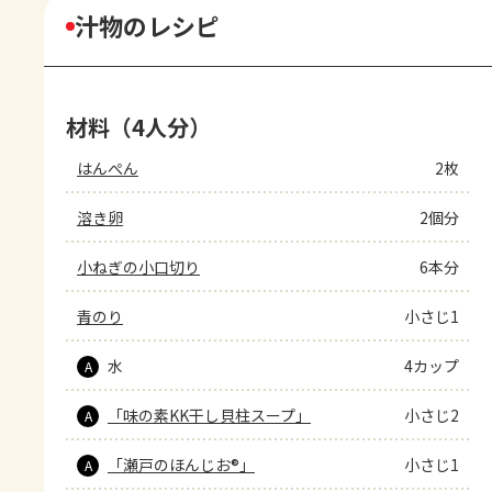
汁物のレシピ
材料（4人分）
はんぺん
2枚
溶き卵
2個分
小ねぎの小口切り
6本分
青のり
小さじ1
水
4カップ
A
「味の素KK干し貝柱スープ」
小さじ2
A
「瀬戸のほんじお®」
小さじ1
A