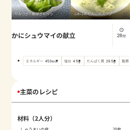
よくあるお問い合わせ
やみつき！無限きゃべつ
ふわふわだんごのスープ
お買い物
かにシュウマイの献立
AJINOMOTO PARK とは
28
分
エネルギー
塩分
たんぱく質
脂質
453
4.5
29.5
kcal
g
g
主菜のレシピ
材料（2人分）
しゅうまいの皮
20枚