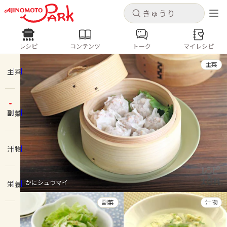
キャンセル
キャンセル
レシピ
コンテンツ
トーク
マイレシピ
レシピ
コンテンツ
ログインするとレシピを保存できます
主菜
ログイン
新規登録
主菜
人気の食材・レシピ
副菜
ホーム
きゅうり
なす
トマト
とうもろこし
ピーマン
みょうが
ゴーヤ
コンテンツ
汁物
レシピ
かにシュウマイ
栄養
トーク
副菜
汁物