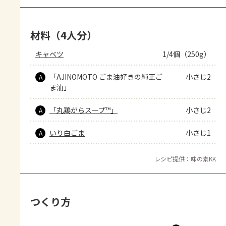
材料（4人分）
キャベツ
1/4個（250g）
「AJINOMOTO ごま油好きの純正ご
小さじ2
A
ま油」
「丸鶏がらスープ™」
小さじ2
A
いり白ごま
小さじ1
A
レシピ提供：味の素KK
つくり方