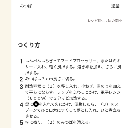
みつば
適量
レシピ提供：味の素KK
つくり方
1
はんぺんはちぎってフードプロセッサー、またはミキ
サーに入れ、軽く攪拌する。溶き卵を加え、さらに攪
拌する。
2
みつばは３ｃｍ長さに切る。
3
耐熱容器に（１）を移し入れ、小ねぎ、青のりを加え
て平らにならす。ラップをふわっとかけ、電子レンジ
（６００Ｗ）で３分ほど加熱する。
4
鍋に
を入れて火にかけ、沸騰したら、（３）をス
Ａ
プーンでひと口大にすくって落とし入れ、ひと煮立ち
させる。
5
椀に盛り、（２）のみつばを添える。