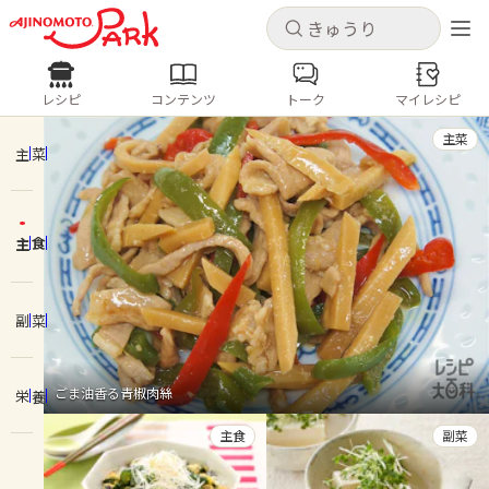
キャンセル
キャンセル
レシピ
コンテンツ
トーク
マイレシピ
レシピ
コンテンツ
ログインするとレシピを保存できます
主菜
ログイン
新規登録
主菜
人気の食材・レシピ
主食
ホーム
きゅうり
なす
トマト
とうもろこし
ピーマン
みょうが
ゴーヤ
コンテンツ
副菜
レシピ
ごま油香る青椒肉絲
栄養
トーク
主食
副菜