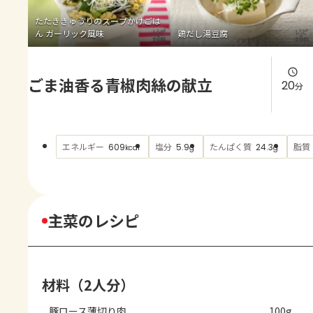
よくあるお問い合わせ
たたききゅうりのスープかけごは
ん ガーリック風味
鶏だし湯豆腐
お買い物
ごま油香る青椒肉絲の献立
AJINOMOTO PARK とは
20
分
エネルギー
塩分
たんぱく質
脂質
609
5.9
24.3
kcal
g
g
主菜のレシピ
材料（2人分）
豚ロース薄切り肉
100g