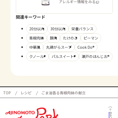
商品・アレルギー情報をみる
関連キーワード
20分以内
30分以内
栄養バランス
青椒肉絲
豚肉
たけのこ
ピーマン
中華風
丸鶏がらスープ
Cook Do®
クノール®
パルスイート®
瀬戸のほんじお®
TOP
レシピ
ごま油香る青椒肉絲の献立