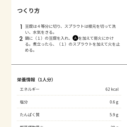
つくり方
1
豆腐は４等分に切り、スプラウトは根元を切って洗
い、水気をきる。
2
鍋に（１）の豆腐を入れ、
を加えて弱火にかけ
Ａ
る。煮立ったら、（１）のスプラウトを加えて火を止
める。
栄養情報（1人分）
エネルギー
62 kcal
塩分
0.6 g
たんぱく質
5.9 g