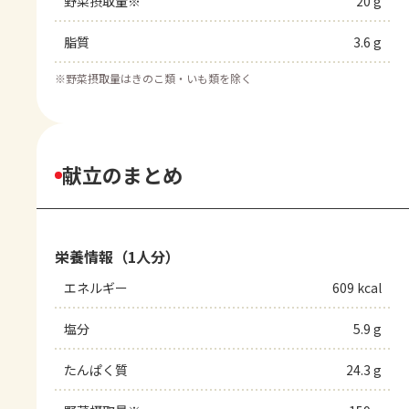
野菜摂取量※
20 g
脂質
3.6 g
※
野菜摂取量はきのこ類・いも類を除く
献立のまとめ
栄養情報（1人分）
エネルギー
609 kcal
塩分
5.9 g
たんぱく質
24.3 g