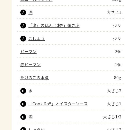
酒
大さじ1
A
「瀬戸のほんじお®」焼き塩
少々
A
こしょう
少々
A
ピーマン
2個
赤ピーマン
1個
たけのこの水煮
80g
水
大さじ2
B
「Cook Do®」オイスターソース
大さじ1
B
酒
大さじ1/2
B
しょうゆ
小さじ2
B