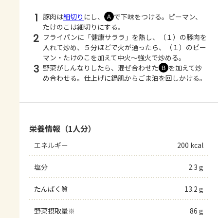
1
豚肉は
細切り
にし、
で下味をつける。ピーマン、
Ａ
たけのこは細切りにする。
2
フライパンに「健康サララ」を熱し、（１）の豚肉を
入れて炒め、５分ほどで火が通ったら、（１）のピー
マン・たけのこを加えて中火～強火で炒める。
3
野菜がしんなりしたら、混ぜ合わせた
を加えて炒
Ｂ
め合わせる。仕上げに鍋肌からごま油を回しかける。
栄養情報（1人分）
エネルギー
200 kcal
塩分
2.3 g
たんぱく質
13.2 g
野菜摂取量※
86 g