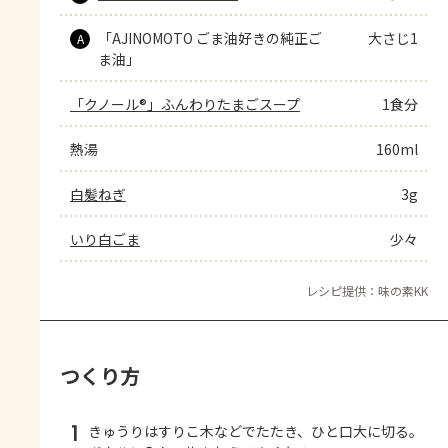
「AJINOMOTO ごま油好きの純正ご
大さじ1
A
ま油」
「クノール®」ふんわりたまごスープ
1食分
熱湯
160ml
白髪ねぎ
3g
いり白ごま
少々
レシピ提供：味の素KK
つくり方
1
きゅうりはすりこ木などでたたき、ひと口大に切る。