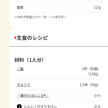
脂質
12 g
※
野菜摂取量はきのこ類・いも類を除く
主食のレシピ
材料（1人分）
ご飯
1杯（茶碗）
（120g）
きゅうり
1/2本（50g）
「瀬戸のほんじお®」
少々
にんにくのすりおろし
少々
A