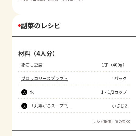
副菜のレシピ
材料（4人分）
絹ごし豆腐
1丁（400g）
ブロッコリースプラウト
1パック
水
1・1/2カップ
A
「丸鶏がらスープ™」
小さじ2
A
レシピ提供：味の素KK