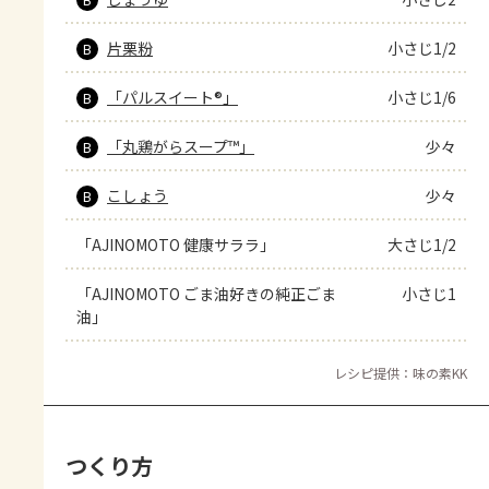
片栗粉
小さじ1/2
B
「パルスイート®」
小さじ1/6
B
「丸鶏がらスープ™」
少々
B
こしょう
少々
B
「AJINOMOTO 健康サララ」
大さじ1/2
「AJINOMOTO ごま油好きの純正ごま
小さじ1
油」
レシピ提供：味の素KK
つくり方