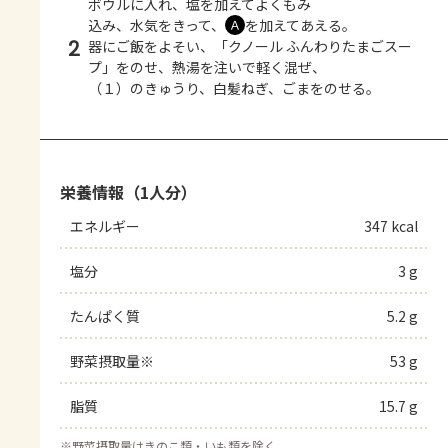
ボウルに入れ、塩を加えてよくもみ
込み、水気をきって、
を加えてあえる。
Ａ
2
器にご飯をよそい、「クノール ふんわりたまごスー
プ」をのせ、熱湯を注いで軽く混ぜ、
（１）のきゅうり、白髪ねぎ、ごまをのせる。
栄養情報（1人分）
エネルギー
347 kcal
塩分
3 g
たんぱく質
5.2 g
野菜摂取量※
53 g
脂質
15.7 g
※
野菜摂取量はきのこ類・いも類を除く