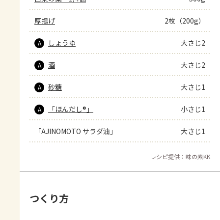
厚揚げ
2枚（200g）
しょうゆ
大さじ2
A
酒
大さじ2
A
砂糖
大さじ1
A
「ほんだし®」
小さじ1
A
「AJINOMOTO サラダ油」
大さじ1
レシピ提供：味の素KK
つくり方