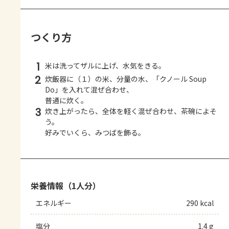
つくり方
1
米は洗ってザルに上げ、水気をきる。
2
炊飯器に（１）の米、分量の水、「クノール Soup
Do」を入れて混ぜ合わせ、
普通に炊く。
3
炊き上がったら、全体を軽く混ぜ合わせ、茶碗によそ
う。
好みでいくら、みつばを飾る。
栄養情報（1人分）
エネルギー
290 kcal
塩分
1.4 g