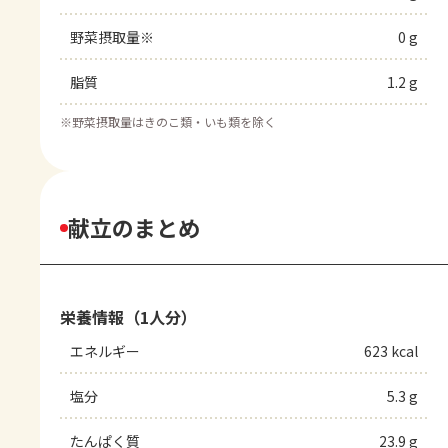
野菜摂取量※
0 g
脂質
1.2 g
※
野菜摂取量はきのこ類・いも類を除く
献立のまとめ
栄養情報（1人分）
エネルギー
623 kcal
塩分
5.3 g
たんぱく質
23.9 g