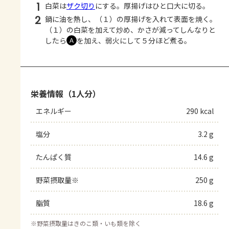
1
白菜は
ザク切り
にする。厚揚げはひと口大に切る。
2
鍋に油を熱し、（１）の厚揚げを入れて表面を焼く。
（１）の白菜を加えて炒め、かさが減ってしんなりと
したら
を加え、弱火にして５分ほど煮る。
Ａ
栄養情報（1人分）
エネルギー
290 kcal
塩分
3.2 g
たんぱく質
14.6 g
野菜摂取量※
250 g
脂質
18.6 g
※
野菜摂取量はきのこ類・いも類を除く