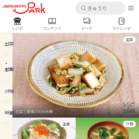
キャンセル
キャンセル
レシピ
コンテンツ
トーク
マイレシピ
レシピ
コンテンツ
ログインするとレシピを保存できます
主菜
ログイン
新規登録
主菜
人気の食材・レシピ
主食
ホーム
きゅうり
なす
トマト
とうもろこし
ピーマン
みょうが
ゴーヤ
コンテンツ
汁物
レシピ
白菜と厚揚げの炒め煮
栄養
トーク
主食
汁物