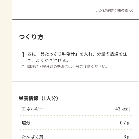
レシピ提供：味の素KK
つくり方
1
器に「具たっぷり味噌汁」を入れ、分量の熱湯を注
ぎ、よくかき混ぜる。
＊
調理時・喫食時の熱湯には十分ご注意ください。
栄養情報（1人分）
エネルギー
43 kcal
塩分
0.7 g
たんぱく質
3 g