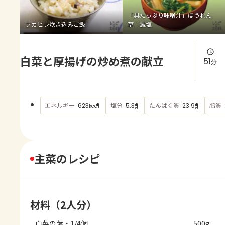
よくあるお問い合わせ
「具たっぷり味噌汁」ほうれん
フカヒレ炊き込みご飯
草 減塩
お買い物
白菜と厚揚げの炒め煮の献立
AJINOMOTO PARK とは
51
分
エネルギー
塩分
たんぱく質
脂質
623
5.3
23.9
kcal
g
g
主菜のレシピ
材料（2人分）
白菜の葉・1/4個
500g