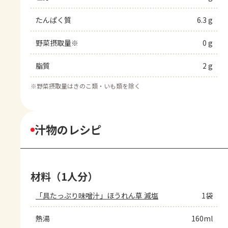
たんぱく質
6.3 g
野菜摂取量※
0 g
脂質
2 g
※
野菜摂取量はきのこ類・いも類を除く
汁物のレシピ
材料（1人分）
「具たっぷり味噌汁」ほうれん草 減塩
1袋
熱湯
160ml