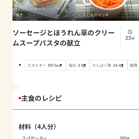
よくあるお問い合わせ
たけのこの明太のっけ サラリア
焼き
にんじんのマリネ
お買い物
ソーセージとほうれん草のクリー
AJINOMOTO PARK とは
23
分
ムスープパスタの献立
エネルギー
塩分
たんぱく質
脂質
657
3.9
24.4
kcal
g
g
主食のレシピ
材料（4人分）
スパゲッティ
300g