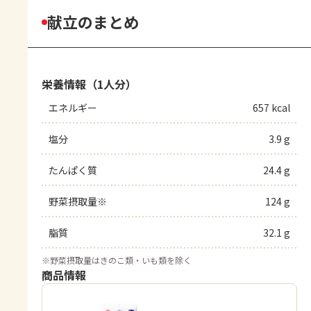
献立のまとめ
栄養情報（1人分）
エネルギー
657 kcal
塩分
3.9 g
たんぱく質
24.4 g
野菜摂取量※
124 g
脂質
32.1 g
※
野菜摂取量はきのこ類・いも類を除く
商品情報