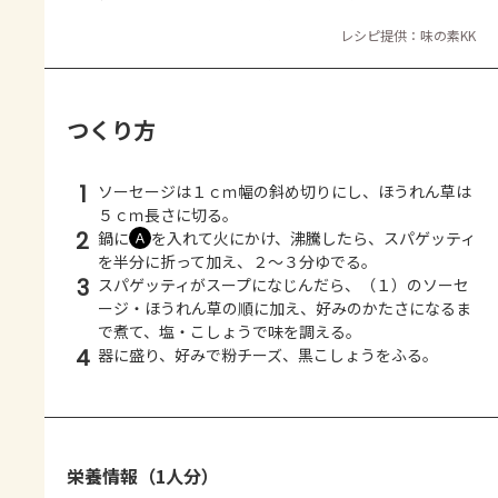
レシピ提供：味の素KK
つくり方
1
ソーセージは１ｃｍ幅の斜め切りにし、ほうれん草は
５ｃｍ長さに切る。
2
鍋に
を入れて火にかけ、沸騰したら、スパゲッティ
Ａ
を半分に折って加え、２～３分ゆでる。
3
スパゲッティがスープになじんだら、（１）のソーセ
ージ・ほうれん草の順に加え、好みのかたさになるま
で煮て、塩・こしょうで味を調える。
4
器に盛り、好みで粉チーズ、黒こしょうをふる。
栄養情報（1人分）