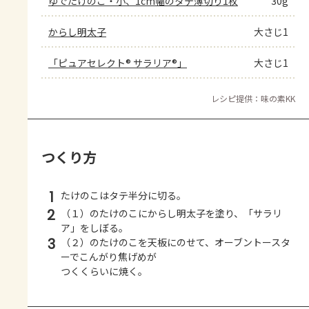
ゆでたけのこ・小、1cm幅のタテ薄切り1枚
30g
からし明太子
大さじ1
「ピュアセレクト® サラリア®」
大さじ1
レシピ提供：味の素KK
つくり方
1
たけのこはタテ半分に切る。
2
（１）のたけのこにからし明太子を塗り、「サラリ
ア」をしぼる。
3
（２）のたけのこを天板にのせて、オーブントースタ
ーでこんがり焦げめが
つくくらいに焼く。