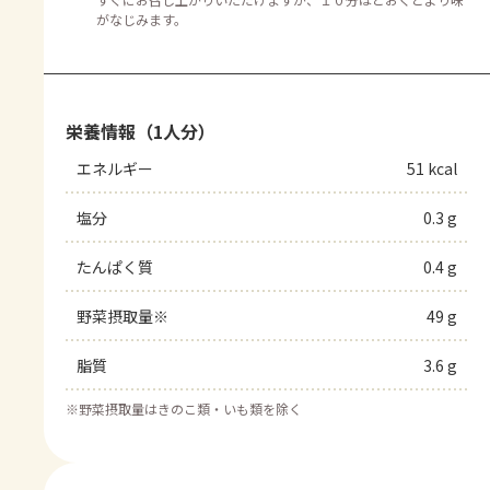
がなじみます。
栄養情報（1人分）
エネルギー
51 kcal
塩分
0.3 g
たんぱく質
0.4 g
野菜摂取量※
49 g
脂質
3.6 g
※
野菜摂取量はきのこ類・いも類を除く