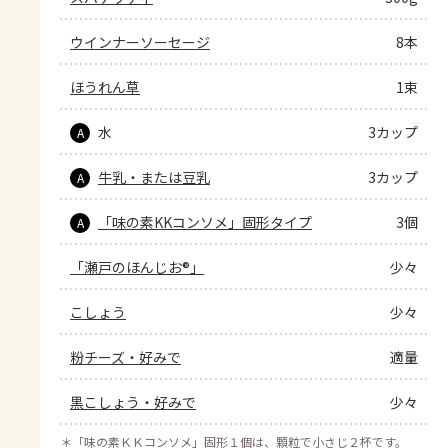
ウインナーソーセージ
8本
ほうれん草
1束
水
3カップ
A
牛乳・または豆乳
3カップ
A
「味の素KKコンソメ」固形タイプ
3個
A
「瀬戸のほんじお®」
少々
こしょう
少々
粉チーズ・好みで
適量
黒こしょう・好みで
少々
＊
「味の素ＫＫコンソメ」固形１個は、顆粒で小さじ２杯です。