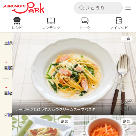
キャンセル
キャンセル
レシピ
コンテンツ
トーク
マイレシピ
レシピ
コンテンツ
ログインするとレシピを保存できます
主食
ログイン
新規登録
主食
人気の食材・レシピ
副菜
ホーム
きゅうり
なす
トマト
とうもろこし
ピーマン
みょうが
ゴーヤ
コンテンツ
副菜
レシピ
ソーセージとほうれん草のクリームスープパスタ
栄養
トーク
副菜
副菜