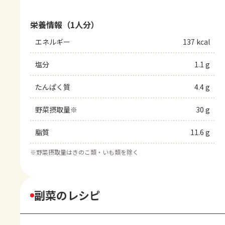
栄養情報（1人分）
エネルギー
137 kcal
塩分
1.1 g
たんぱく質
4.4 g
野菜摂取量※
30 g
脂質
11.6 g
※
野菜摂取量はきのこ類・いも類を除く
副菜のレシピ