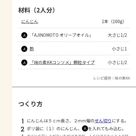
材料（2人分）
にんじん
1本（100g）
「AJINOMOTO オリーブオイル」
大さじ1/2
A
酢
小さじ1
A
「味の素KKコンソメ」顆粒タイプ
小さじ1/2
A
レシピ提供：味の素KK
つくり方
1
にんじんは５ｃｍ長さ、２ｍｍ幅の
せん切り
にする。
2
ポリ袋に（１）のにんじん、
を入れてもみ込む。
Ａ
＊
すぐにお召し上がりいただけますが、１０分ほどおくとより味