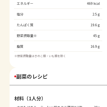
エネルギー
469 kcal
塩分
2.5 g
たんぱく質
19.6 g
野菜摂取量※
45 g
脂質
16.9 g
※
野菜摂取量はきのこ類・いも類を除く
副菜のレシピ
材料（1人分）