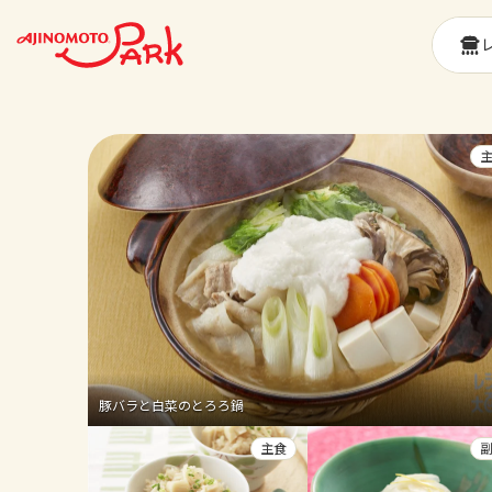
豚バラと白菜のとろろ鍋
主食