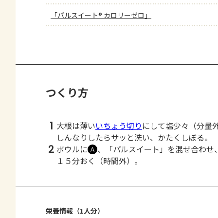
「パルスイート® カロリーゼロ」
つくり方
1
大根は薄い
いちょう切り
にして塩少々（分量
しんなりしたらサッと洗い、かたくしぼる。
2
ボウルに
、「パルスイート」を混ぜ合わせ
Ａ
１５分おく（時間外）。
栄養情報（1人分）