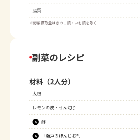
脂質
※
野菜摂取量はきのこ類・いも類を除く
副菜のレシピ
材料（2人分）
大根
レモンの皮・せん切り
酢
A
「瀬戸のほんじお®」
A