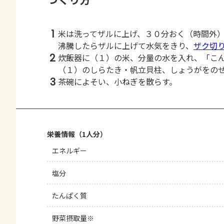
1
米は洗ってザルに上げ、３０分おく（時間外
沸騰したらザルに上げて水気をきり、
ザク切
2
炊飯器に（１）の米、分量の水を入れ、「こ
（１）のしらたき・帆立貝柱、しょうがをの
3
茶碗によそい、小ねぎを散らす。
栄養情報（1人分）
エネルギー
塩分
たんぱく質
野菜摂取量※