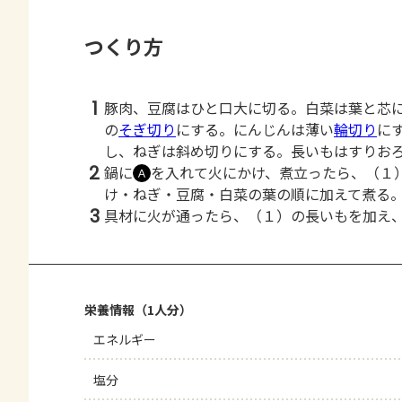
つくり方
1
豚肉、豆腐はひと口大に切る。白菜は葉と芯
の
そぎ切り
にする。にんじんは薄い
輪切り
に
し、ねぎは斜め切りにする。長いもはすりお
2
鍋に
を入れて火にかけ、煮立ったら、（１
Ａ
け・ねぎ・豆腐・白菜の葉の順に加えて煮る
3
具材に火が通ったら、（１）の長いもを加え
栄養情報（1人分）
エネルギー
塩分