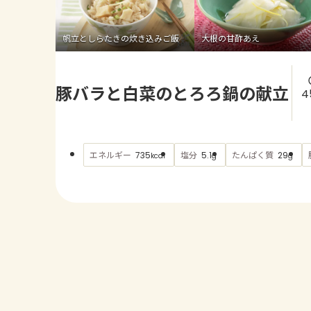
帆立としらたきの炊き込みご飯
大根の甘酢あえ
豚バラと白菜のとろろ鍋の献立
4
エネルギー
塩分
たんぱく質
735
5.1
29
kcal
g
g