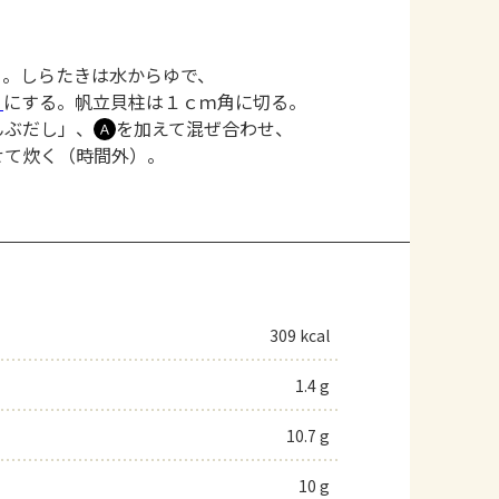
）。しらたきは水からゆで、
り
にする。帆立貝柱は１ｃｍ角に切る。
んぶだし」、
を加えて混ぜ合わせ、
Ａ
せて炊く（時間外）。
309 kcal
1.4 g
10.7 g
10 g