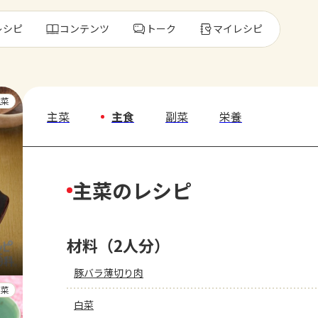
レシピ
コンテンツ
トーク
マイレシピ
レ
主菜
主菜
主食
副菜
栄養
人気の食材・
主菜のレシピ
きゅうり
ゴーヤ
材料（2人分）
豚バラ薄切り肉
副菜
白菜