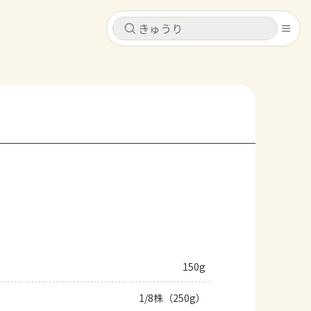
キャンセル
キャンセル
シピ
コンテンツ
ログインするとレシピを保存できます
ログイン
新規登録
レシピ
ホーム
なす
トマト
とうもろこし
ピーマン
みょうが
コンテンツ
レシピ
150g
トーク
1/8株（250g）