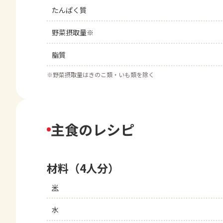
たんぱく質
野菜摂取量※
脂質
※
野菜摂取量はきのこ類・いも類を除く
主食のレシピ
材料（4人分）
米
水