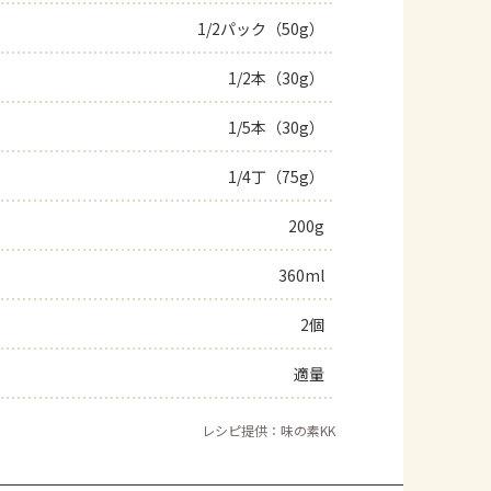
1/2パック（50g）
よくあるお問い合わせ
1/2本（30g）
お買い物
1/5本（30g）
AJINOMOTO PARK とは
1/4丁（75g）
200g
360ml
2個
適量
レシピ提供：味の素KK