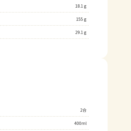
18.1 g
155 g
29.1 g
2合
400ml