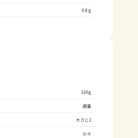
0.8 g
100g
適量
大さじ2
少々