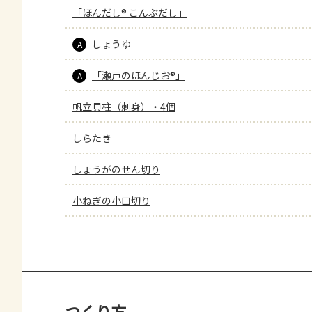
「ほんだし® こんぶだし」
しょうゆ
A
「瀬戸のほんじお®」
A
帆立貝柱（刺身）・4個
しらたき
しょうがのせん切り
小ねぎの小口切り
つくり方