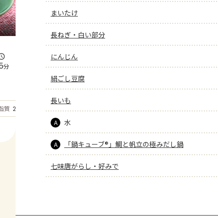
まいたけ
長ねぎ・白い部分
にんじん
5
分
絹ごし豆腐
長いも
もっと見る
脂質
29.9
g
水
A
「鍋キューブ®」鯛と帆立の極みだし鍋
A
七味唐がらし・好みで