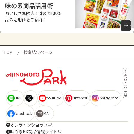
味の素商品活用術
おいしさ無限大！味の素KK商
品の活用術をご紹介！
TOP
検索結果ページ
BACK TO TOP
LINE
X
Youtube
Pinterest
Instagram
facebook
MAIL
オンラインショップ
味の素KK商品情報サイト