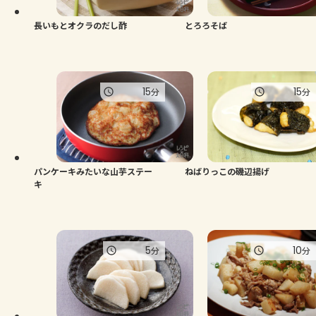
長いもとオクラのだし酢
とろろそば
15
15
分
分
パンケーキみたいな山芋ステー
ねばりっこの磯辺揚げ
キ
5
10
分
分