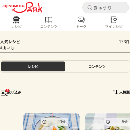
キャ
キャ
レシピ
コンテンツ
トーク
マイレシピ
レシピ
コンテンツ
ログインするとレシピを保存できます
人気レシピ
133件
ログイン
新規登録
#山いも
人気の食材・レシピ
ホーム
レシピ
コンテンツ
きゅうり
なす
トマト
とうもろこし
ピーマン
みょうが
ゴーヤ
コンテンツ
1
絞り込み
人気順
レシピ
トーク
10
5
分
分