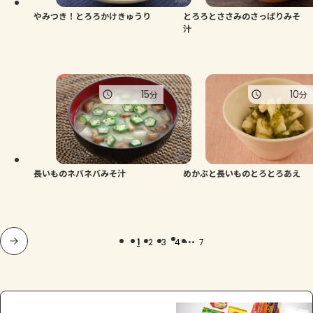
やみつき！とろろかけきゅうり
とろろとささみのさっぱりみそ
汁
15
10
分
分
長いものネバネバみそ汁
めかぶと長いものとろとろあえ
...
1
2
3
4
7