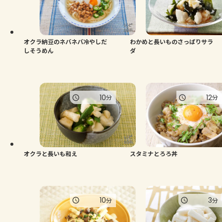
よくあるお問い合わせ
お買い物
オクラ納豆のネバネバ冷やしだ
わかめと長いものさっぱりサラ
しそうめん
ダ
AJINOMOTO PARK とは
10
12
分
分
オクラと長いも和え
スタミナとろろ丼
10
3
分
分