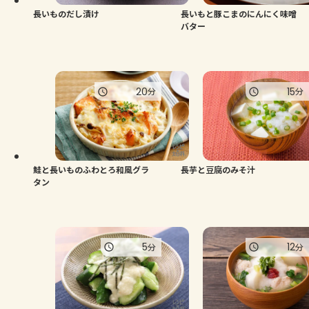
長いものだし漬け
長いもと豚こまのにんにく味噌
バター
20
15
分
分
鮭と長いものふわとろ和風グラ
長芋と豆腐のみそ汁
タン
5
12
分
分