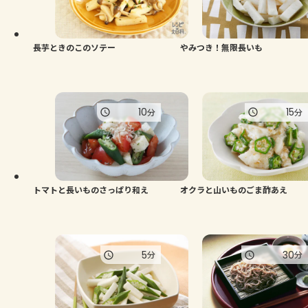
長芋ときのこのソテー
やみつき！無限長いも
10
15
分
分
トマトと長いものさっぱり和え
オクラと山いものごま酢あえ
5
30
分
分