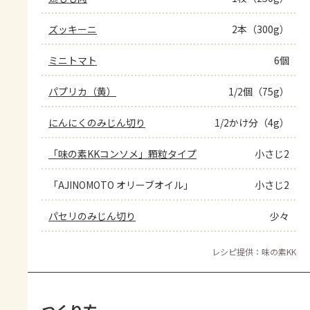
ズッキーニ
2本（300g）
ミニトマト
6個
パプリカ（黄）
1/2個（75g）
にんにくのみじん切り
1/2かけ分（4g）
「味の素KKコンソメ」顆粒タイプ
小さじ2
「AJINOMOTO オリーブオイル」
小さじ2
パセリのみじん切り
少々
レシピ提供：味の素KK