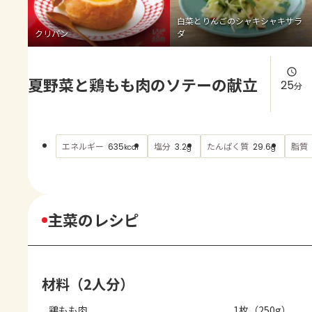
よくあるお問い合わせ
白菜とりんごのシャキシャキサラ
クリパン
ダ
お買い物
夏野菜と鶏もも肉のソテーの献立
AJINOMOTO PARK とは
25
分
エネルギー
塩分
たんぱく質
脂質
635
3.2
29.6
kcal
g
g
主菜のレシピ
材料（2人分）
鶏もも肉
1枚（250g）