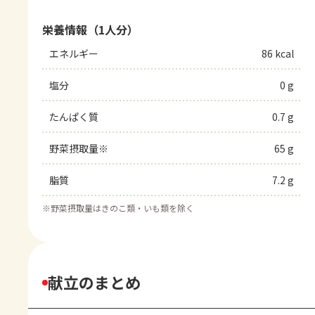
栄養情報（1人分）
エネルギー
86 kcal
塩分
0 g
たんぱく質
0.7 g
野菜摂取量※
65 g
脂質
7.2 g
※
野菜摂取量はきのこ類・いも類を除く
献立のまとめ