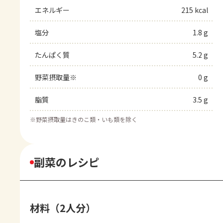
エネルギー
215 kcal
塩分
1.8 g
たんぱく質
5.2 g
野菜摂取量※
0 g
脂質
3.5 g
※
野菜摂取量はきのこ類・いも類を除く
副菜のレシピ
材料（2人分）