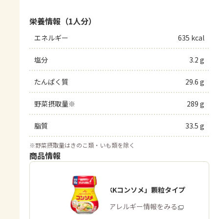
栄養情報（1人分）
エネルギー
635 kcal
塩分
3.2 g
たんぱく質
29.6 g
野菜摂取量※
289 g
脂質
33.5 g
※
野菜摂取量はきのこ類・いも類を除く
商品情報
「味の素KKコンソメ」顆粒タイプ
商品・アレルギー情報をみる