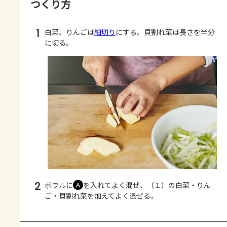
つくり方
1
白菜、りんごは
細切り
にする。貝割れ菜は長さを半分
に切る。
2
ボウルに
を入れてよく混ぜ、（１）の白菜・りん
Ａ
ご・貝割れ菜を加えてよく混ぜる。