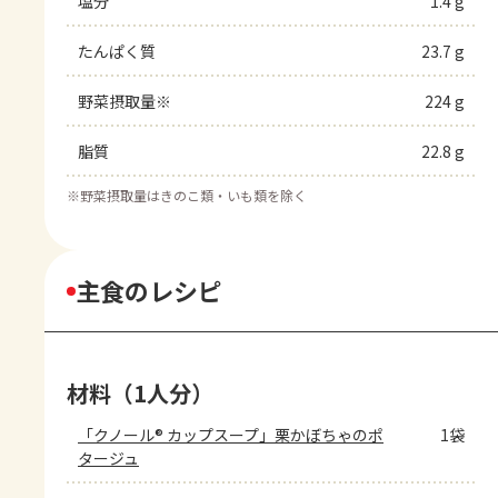
塩分
1.4 g
たんぱく質
23.7 g
野菜摂取量※
224 g
脂質
22.8 g
※
野菜摂取量はきのこ類・いも類を除く
主食のレシピ
材料（1人分）
「クノール® カップスープ」栗かぼちゃのポ
1袋
タージュ