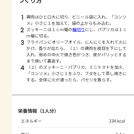
つくり方
1
鶏肉はひと口大に切り、ビニール袋に入れ、「コンソ
メ」小さじ１を加えて、袋の上からもみ込む。
2
ズッキーニは１ｃｍ幅の
輪切り
にし、パプリカは１ｃ
ｍ幅に切る。
3
フライパンにオリーブオイル、にんにくを入れて火に
かけ、香りが出たら、（１）の鶏肉を皮目を下にして
入れ、弱めの中火で焼き色がつき、皮がパリッとする
まで焼いて裏返す。
4
（２）のズッキーニ・パプリカ、ミニトマトを加え、
「コンソメ」小さじ１をふり、フタをして蒸し焼きに
する。全体に火が通ったら、パセリを散らす。
栄養情報（1人分）
エネルギー
334 kcal