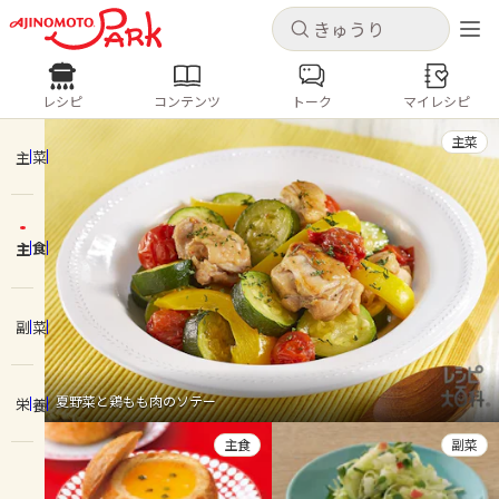
キャンセル
キャンセル
レシピ
コンテンツ
トーク
マイレシピ
レシピ
コンテンツ
ログインするとレシピを保存できます
主菜
ログイン
新規登録
主菜
人気の食材・レシピ
主食
ホーム
きゅうり
なす
トマト
とうもろこし
ピーマン
みょうが
ゴーヤ
コンテンツ
副菜
レシピ
夏野菜と鶏もも肉のソテー
栄養
トーク
主食
副菜