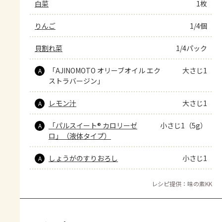
白菜
1枚
りんご
1/4個
貝割れ菜
1/4パック
「AJINOMOTO オリーブオイル エク
大さじ1
A
ストラバージン」
レモン汁
大さじ1
A
「パルスイート® カロリーゼ
小さじ1（5g）
A
ロ」（液体タイプ）
しょうがのすりおろし
小さじ1
A
レシピ提供：味の素KK