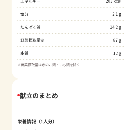
エネルギー
203 kcal
塩分
2.1 g
たんぱく質
14.2 g
野菜摂取量※
87 g
脂質
12 g
※
野菜摂取量はきのこ類・いも類を除く
献立のまとめ
栄養情報（1人分）