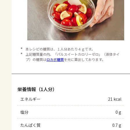
＊
本レシピの糖質は、１人分あたり４ｇです。
＊
上記糖質量の内、「パルスイートカロリーゼロ」（液体タイ
プ）の糖質は
ロカボ糖質
を元に算出しております。
栄養情報（1人分）
エネルギー
21 kcal
塩分
0 g
たんぱく質
0.7 g