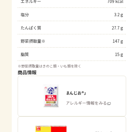
エネルギー
709 kcal
塩分
3.2 g
たんぱく質
27.7 g
野菜摂取量※
147 g
脂質
15 g
※
野菜摂取量はきのこ類・いも類を除く
商品情報
「瀬戸のほんじお®」
商品・アレルギー情報をみる