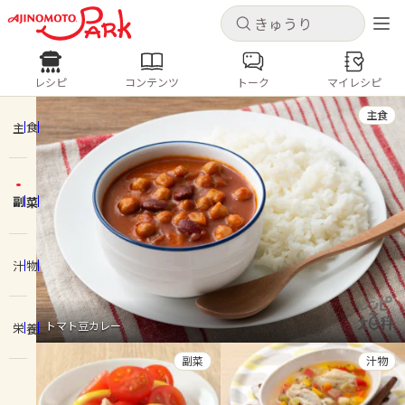
キャンセル
キャンセル
レシピ
コンテンツ
トーク
マイレシピ
レシピ
コンテンツ
ログインするとレシピを保存できます
主食
ログイン
新規登録
主食
人気の食材・レシピ
副菜
ホーム
きゅうり
なす
トマト
とうもろこし
ピーマン
みょうが
ゴーヤ
コンテンツ
汁物
レシピ
トマト豆カレー
栄養
トーク
副菜
汁物