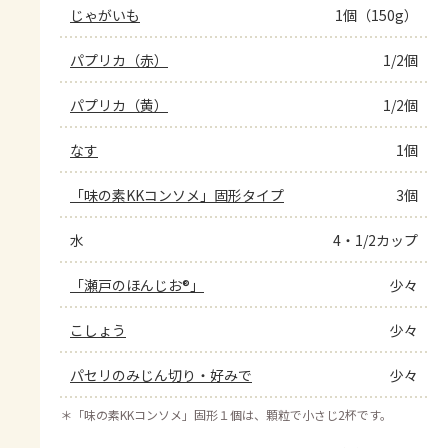
じゃがいも
1個（150g）
パプリカ（赤）
1/2個
パプリカ（黄）
1/2個
なす
1個
「味の素KKコンソメ」固形タイプ
3個
水
4・1/2カップ
「瀬戸のほんじお®」
少々
こしょう
少々
パセリのみじん切り・好みで
少々
＊
「味の素KKコンソメ」固形１個は、顆粒で小さじ2杯です。