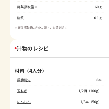
野菜摂取量※
60 g
脂質
0.1 g
※
野菜摂取量はきのこ類・いも類を除く
汁物のレシピ
材料（4人分）
鶏手羽先
8本
玉ねぎ
1/2個（100g）
にんじん
1/3本（50g）