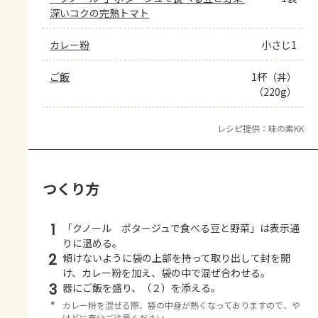
深いコクの完熟トマト
カレー粉
小さじ1
ご飯
1杯（丼）
（220g）
レシピ提供：味の素KK
つくり方
1
「クノール ポタージュで食べる豆と野菜」は表示通
りに温める。
2
傾けないように袋の上部を持って取り出して封を開
け、カレー粉を加え、袋の中で混ぜ合わせる。
3
器にご飯を盛り、（２）を添える。
＊
カレー粉を混ぜる際、袋の中身が熱くなっておりますので、や
けどに充分ご注意ください。