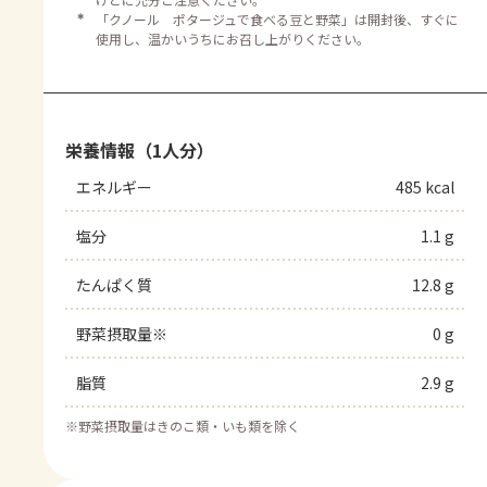
＊
「クノール ポタージュで食べる豆と野菜」は開封後、すぐに
使用し、温かいうちにお召し上がりください。
栄養情報（1人分）
エネルギー
485 kcal
塩分
1.1 g
たんぱく質
12.8 g
野菜摂取量※
0 g
脂質
2.9 g
※
野菜摂取量はきのこ類・いも類を除く