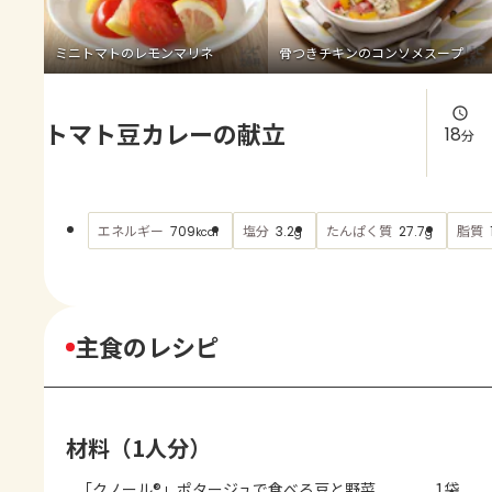
よくあるお問い合わせ
ミニトマトのレモンマリネ
骨つきチキンのコンソメスープ
お買い物
トマト豆カレーの献立
AJINOMOTO PARK とは
18
分
エネルギー
塩分
たんぱく質
脂質
709
3.2
27.7
kcal
g
g
主食のレシピ
材料（1人分）
「クノール®」ポタージュで食べる豆と野菜 
1袋