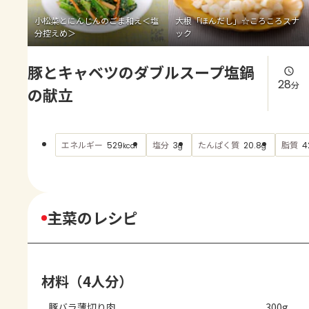
よくあるお問い合わせ
小松菜とにんじんのごま和え＜塩
大根「ほんだし」☆ころころスナ
分控えめ＞
ック
お買い物
豚とキャベツのダブルスープ塩鍋
AJINOMOTO PARK とは
28
分
の献立
エネルギー
塩分
たんぱく質
脂質
529
3
20.8
4
kcal
g
g
主菜のレシピ
材料（4人分）
豚バラ薄切り肉
300g