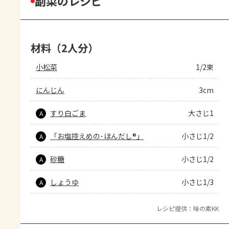
副菜のレシピ
材料（2人分）
小松菜
1/2束
にんじん
3cm
すり白ごま
大さじ1
A
「お塩控えめの･ほんだし®」
小さじ1/2
A
砂糖
小さじ1/2
A
しょうゆ
小さじ1/3
A
レシピ提供：味の素KK