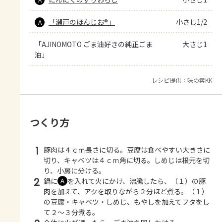
「瀬戸のほんじお®」
小さじ1/2
A
「AJINOMOTO ごま油好きの純正ごま
大さじ1
油」
レシピ提供：味の素KK
つくり方
1
豚肉は４ｃｍ長さに切る。豆腐は食べやすい大きさに
切り、キャベツは４ｃｍ角に切る。しめじは根元を切
り、小房に分ける。
2
鍋に
を入れて火にかけ、沸騰したら、（１）の豚
Ａ
肉を加えて、アクを取りながら２分ほど煮る。（１）
の豆腐・キャベツ・しめじ、もやしを加えてフタをし
て２～３分煮る。