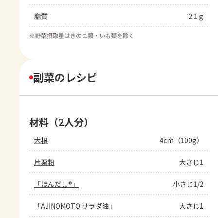
脂質
2.1 g
※
野菜摂取量はきのこ類・いも類を除く
副菜のレシピ
材料（2人分）
大根
4cm（100g）
片栗粉
大さじ1
「ほんだし®」
小さじ1/2
「AJINOMOTO サラダ油」
大さじ1