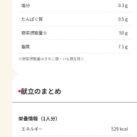
塩分
0.3 g
たんぱく質
0.5 g
野菜摂取量※
50 g
脂質
7.1 g
※
野菜摂取量はきのこ類・いも類を除く
献立のまとめ
栄養情報（1人分）
エネルギー
529 kcal