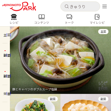
キャンセル
キャンセル
レシピ
コンテンツ
トーク
マイレシピ
レシピ
コンテンツ
ログインするとレシピを保存できます
主菜
ログイン
新規登録
主菜
人気の食材・レシピ
副菜
ホーム
きゅうり
なす
トマト
とうもろこし
ピーマン
みょうが
ゴーヤ
コンテンツ
副菜
レシピ
豚とキャベツのダブルスープ塩鍋
栄養
トーク
副菜
副菜