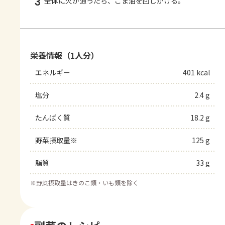
3
全体に火が通ったら、ごま油を回しかける。
栄養情報（1人分）
エネルギー
401 kcal
塩分
2.4 g
たんぱく質
18.2 g
野菜摂取量※
125 g
脂質
33 g
※
野菜摂取量はきのこ類・いも類を除く