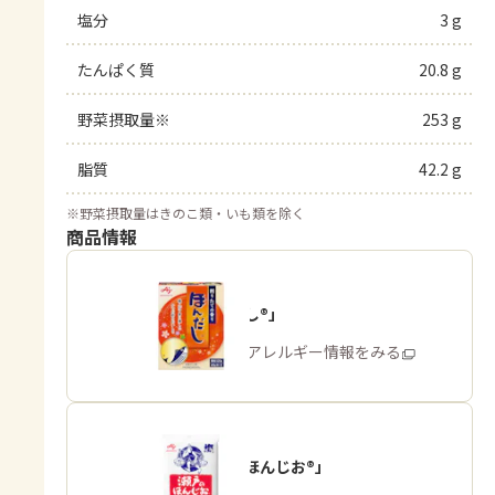
塩分
3 g
たんぱく質
20.8 g
野菜摂取量※
253 g
脂質
42.2 g
※
野菜摂取量はきのこ類・いも類を除く
商品情報
「ほんだし®」
商品・アレルギー情報をみる
「瀬戸のほんじお®」