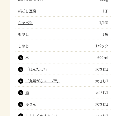
絹ごし豆腐
1丁
キャベツ
1/4個
もやし
1袋
しめじ
1パック
水
600ml
A
「ほんだし®」
大さじ1
A
「丸鶏がらスープ™」
大さじ1
A
酒
大さじ1
A
みりん
大さじ1
A
にんにくのすりおろし
小さじ1
A