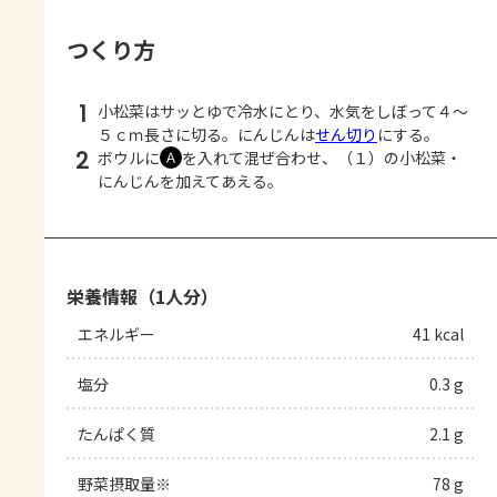
つくり方
1
小松菜はサッとゆで冷水にとり、水気をしぼって４～
５ｃｍ長さに切る。にんじんは
せん切り
にする。
2
ボウルに
を入れて混ぜ合わせ、（１）の小松菜・
Ａ
にんじんを加えてあえる。
栄養情報（1人分）
エネルギー
41 kcal
塩分
0.3 g
たんぱく質
2.1 g
野菜摂取量※
78 g