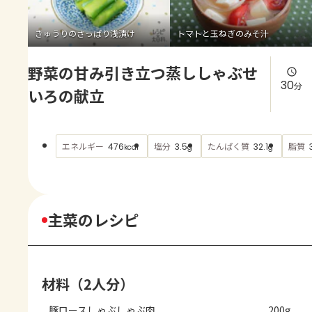
よくあるお問い合わせ
きゅうりのさっぱり浅漬け
トマトと玉ねぎのみそ汁
お買い物
野菜の甘み引き立つ蒸ししゃぶせ
AJINOMOTO PARK とは
30
分
いろの献立
エネルギー
塩分
たんぱく質
脂質
476
3.5
32.1
kcal
g
g
主菜のレシピ
材料（2人分）
豚ロースしゃぶしゃぶ肉
200g