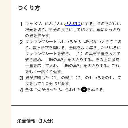
つくり方
1
キャベツ、にんじんは
せん切り
にする。えのきだけは
根元を切り、半分の長さにしてほぐす。鍋にたっぷり
の湯を沸かす。
2
クッキングシートはせいろからはみ出ない大きさに切
り、数ヶ所穴を開ける。全体をよく濡らしたせいろに
クッキングシートを敷き、（１）の具材半量を入れて
敷き詰め、「味の素®」を３ふりする。その上に豚肉
半量を広げて入れ、「味の素®」を３ふりする。これ
をもう一度くり返す。
3
湯が沸騰した（１）の鍋に（２）のせいろをのせ、フ
タをして１０分ほど蒸す。
4
全体に火が通ったら、合わせた
を添える。
Ａ
栄養情報（1人分）