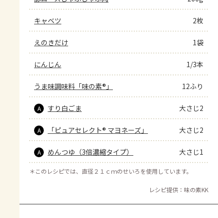
キャベツ
2枚
えのきだけ
1袋
にんじん
1/3本
うま味調味料「味の素®」
12ふり
すり白ごま
大さじ2
A
「ピュアセレクト® マヨネーズ」
大さじ2
A
めんつゆ（3倍濃縮タイプ）
大さじ1
A
＊
このレシピでは、直径２１ｃｍのせいろを使用しています。
レシピ提供：味の素KK