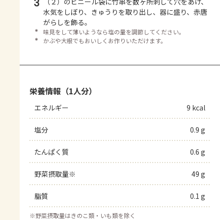
3
（２）のビニール袋に竹串を数ヶ所刺して穴をあけ、
水気をしぼり、きゅうりを取り出し、器に盛り、赤唐
がらしを飾る。
＊
味見をして薄いようなら塩の量を調節してください。
＊
かぶや大根でもおいしくお作りいただけます。
栄養情報（1人分）
エネルギー
9 kcal
塩分
0.9 g
たんぱく質
0.6 g
野菜摂取量※
49 g
脂質
0.1 g
※
野菜摂取量はきのこ類・いも類を除く