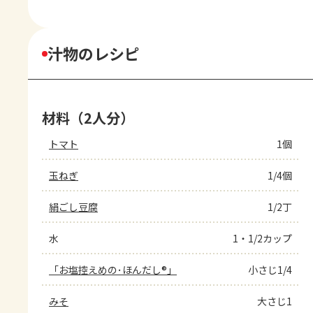
汁物のレシピ
材料（2人分）
トマト
1個
玉ねぎ
1/4個
絹ごし豆腐
1/2丁
水
1・1/2カップ
「お塩控えめの･ほんだし®」
小さじ1/4
みそ
大さじ1