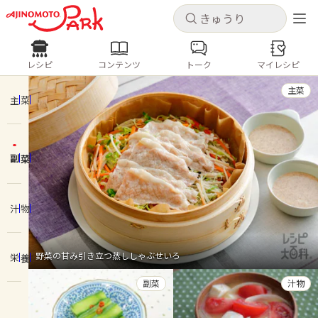
キャンセル
キャンセル
レシピ
コンテンツ
トーク
マイレシピ
レシピ
コンテンツ
ログインするとレシピを保存できます
主菜
ログイン
新規登録
主菜
人気の食材・レシピ
副菜
ホーム
きゅうり
なす
トマト
とうもろこし
ピーマン
みょうが
ゴーヤ
コンテンツ
汁物
レシピ
野菜の甘み引き立つ蒸ししゃぶせいろ
栄養
トーク
副菜
汁物