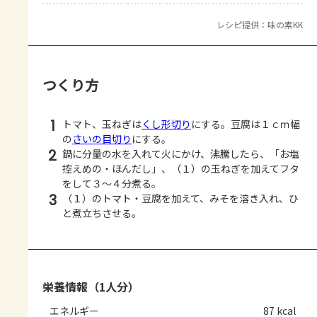
レシピ提供：味の素KK
つくり方
1
トマト、玉ねぎは
くし形切り
にする。豆腐は１ｃｍ幅
の
さいの目切り
にする。
2
鍋に分量の水を入れて火にかけ、沸騰したら、「お塩
控えめの・ほんだし」、（１）の玉ねぎを加えてフタ
をして３～４分煮る。
3
（１）のトマト・豆腐を加えて、みそを溶き入れ、ひ
と煮立ちさせる。
栄養情報（1人分）
エネルギー
87 kcal