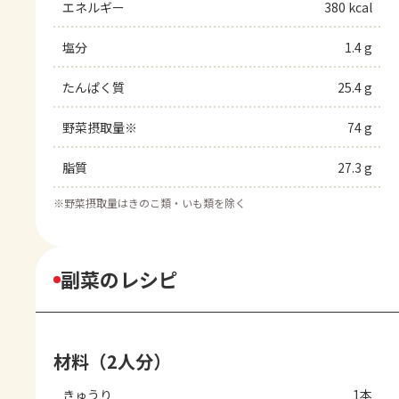
エネルギー
380 kcal
塩分
1.4 g
たんぱく質
25.4 g
野菜摂取量※
74 g
脂質
27.3 g
※
野菜摂取量はきのこ類・いも類を除く
副菜のレシピ
材料（2人分）
きゅうり
1本