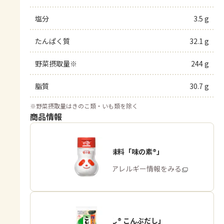
塩分
3.5 g
たんぱく質
32.1 g
野菜摂取量※
244 g
脂質
30.7 g
※
野菜摂取量はきのこ類・いも類を除く
商品情報
うま味調味料「味の素®」
商品・アレルギー情報をみる
「ほんだし® こんぶだし」