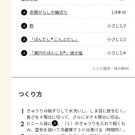
赤唐がらしの輪切り
1/4本分
A
酢
小さじ1/2
A
「ほんだし® こんぶだし」
小さじ1/2
A
「瀬戸のほんじお®」焼き塩
小さじ1/4
A
レシピ提供：味の素KK
つくり方
1
きゅうりは板ずりして水洗いし、しま目に皮をむく。
長さを４等分に切って、さらにタテ４等分に切る。
2
ビニール袋に
、（１）のきゅうりを入れて軽くも
Ａ
み、空気を抜いて冷蔵庫で３０分漬ける（時間外）。