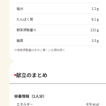
塩分
1.2 g
たんぱく質
6.1 g
野菜摂取量※
121 g
脂質
3.3 g
※
野菜摂取量はきのこ類・いも類を除く
献立のまとめ
栄養情報（1人分）
エネルギー
476 kcal