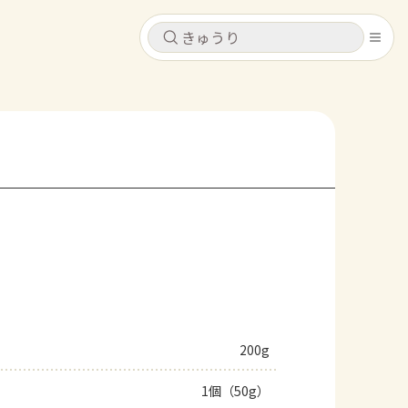
キャンセル
キャンセル
シピ
コンテンツ
ログインするとレシピを保存できます
ログイン
新規登録
レシピ
ホーム
なす
トマト
とうもろこし
ピーマン
みょうが
コンテンツ
レシピ
200g
トーク
1個（50g）