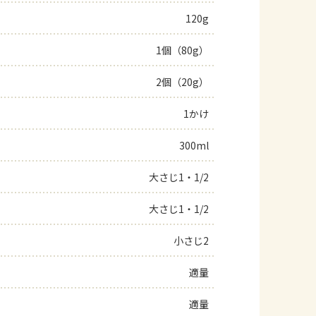
120g
よくあるお問い合わせ
1個（80g）
お買い物
2個（20g）
AJINOMOTO PARK とは
1かけ
300ml
大さじ1・1/2
大さじ1・1/2
小さじ2
適量
適量