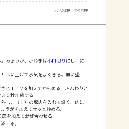
レシピ提供：味の素KK
る。みょうが、小ねぎは
小口切り
にし、に
。
、ザルに上げて水気をよくきる。皿に盛
大さじ１／２を加えてからめる。ふんわりと
分３０秒加熱する。
を熱し、（１）の豚肉を入れて焼く。肉に
みょうがを加えてサッと炒める。
り節を加えて混ぜ合わせる。
に添える。