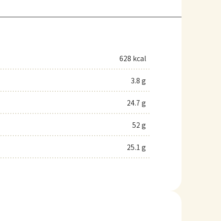
628 kcal
3.8 g
24.7 g
52 g
25.1 g