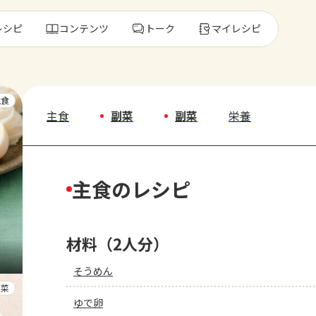
レシピ
コンテンツ
トーク
マイレシピ
レ
主食
主食
副菜
副菜
栄養
人気の食材・
主食のレシピ
きゅうり
ゴーヤ
材料（2人分）
そうめん
副菜
ゆで卵