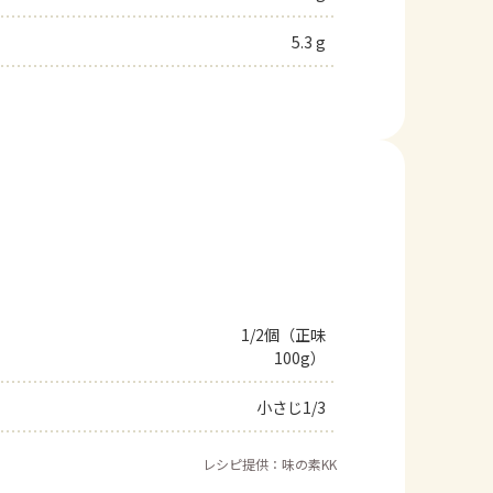
5.3 g
1/2個（正味
100g）
小さじ1/3
レシピ提供：味の素KK