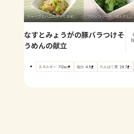
キャベツとハムのサッと炒め
ブロッコリーの「ほんだし」
なすとみょうがの豚バラつけそ
1
うめんの献立
エネルギー
塩分
たんぱく質
712
4.5
29.7
kcal
g
g