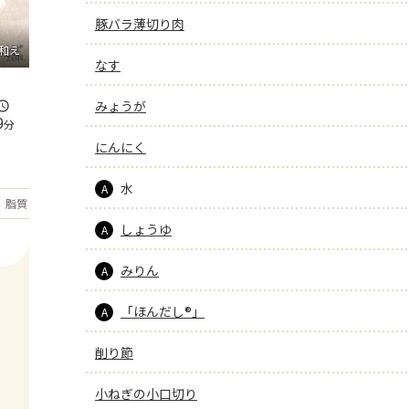
豚バラ薄切り肉
和え
なす
みょうが
9
分
にんにく
水
A
もっと見る
脂質
30.7
g
しょうゆ
A
みりん
A
「ほんだし®」
A
削り節
小ねぎの小口切り