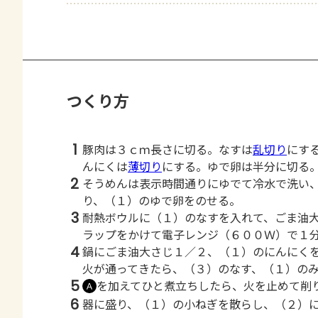
つくり方
1
豚肉は３ｃｍ長さに切る。なすは
乱切り
にす
んにくは
薄切り
にする。ゆで卵は半分に切る
2
そうめんは表示時間通りにゆでて冷水で洗い
り、（１）のゆで卵をのせる。
3
耐熱ボウルに（１）のなすを入れて、ごま油
ラップをかけて電子レンジ（６００Ｗ）で１
4
鍋にごま油大さじ１／２、（１）のにんにく
火が通ってきたら、（３）のなす、（１）の
5
を加えてひと煮立ちしたら、火を止めて削
Ａ
6
器に盛り、（１）の小ねぎを散らし、（２）