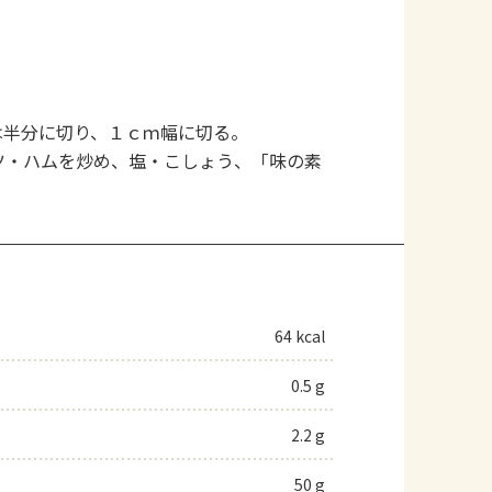
は半分に切り、１ｃｍ幅に切る。
ツ・ハムを炒め、塩・こしょう、「味の素
64 kcal
0.5 g
2.2 g
50 g